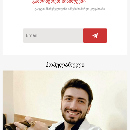
გამოიწერეთ სიახლეები
გაიგეთ მნიშვნელოვანი ამბები სამხრეთ კავკასიაში
პოპულარული