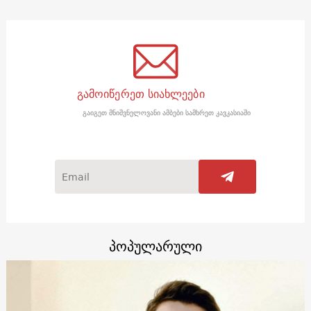
გამოიწერეთ სიახლეები
გაიგეთ მნიშვნელოვანი ამბები სამხრეთ კავკასიაში
პოპულარული