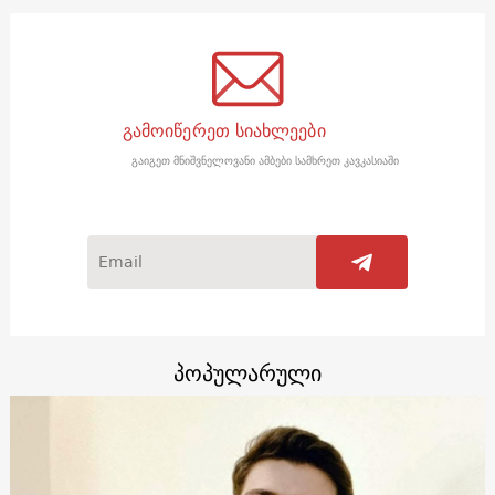
გამოიწერეთ სიახლეები
გაიგეთ მნიშვნელოვანი ამბები სამხრეთ კავკასიაში
პოპულარული