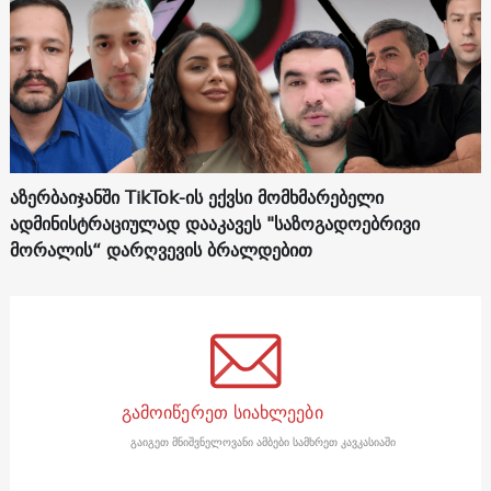
აზერბაიჯანში TikTok-ის ექვსი მომხმარებელი
ადმინისტრაციულად დააკავეს "საზოგადოებრივი
მორალის“ დარღვევის ბრალდებით
გამოიწერეთ სიახლეები
გაიგეთ მნიშვნელოვანი ამბები სამხრეთ კავკასიაში