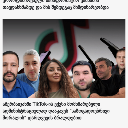
კოორდინირებული საინფორმაციო კამპანია
თავდასხმამდე და მის შემდეგაც მიმდინარეობდა
აზერბაიჯანში TikTok-ის ექვსი მომხმარებელი
ადმინისტრაციულად დააკავეს "საზოგადოებრივი
მორალის“ დარღვევის ბრალდებით