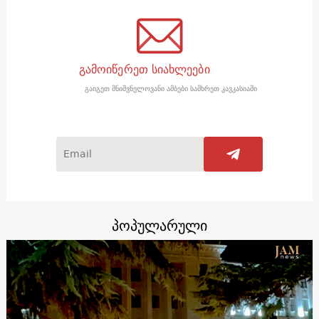
გამოიწერეთ სიახლეები
გაიგეთ მნიშვნელოვანი ამბები სამხრეთ კავკასიაში
პოპულარული