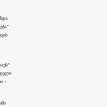
ჩნდა
ება“
თვის
დაუს“
ნდელი
ი –
თში