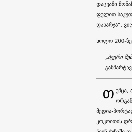
დაცვაში მონ
ფულით საკუთა
დახარჯა“, ვი
ხოლო 200-ზე 
„ბევრი მ
განმარტავ
Თ
უმცა,
ორგან
მედია-პორტალ
კოკოითის დრ
ჩვენ ქუჩაში 