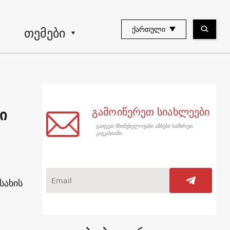
თემები
ᲥᲐᲠᲗᲣᲚᲘ
ი
გამოიწერეთ სიახლეები
გაიგეთ მნიშვნელოვანი ამბები სამხრეთ
კავკასიაში
სახის