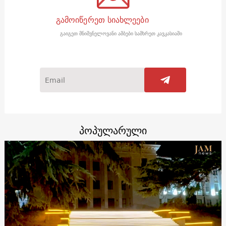
გამოიწერეთ სიახლეები
გაიგეთ მნიშვნელოვანი ამბები სამხრეთ კავკასიაში
პოპულარული