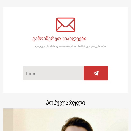
გამოიწერეთ სიახლეები
გაიგეთ მნიშვნელოვანი ამბები სამხრეთ კავკასიაში
პოპულარული