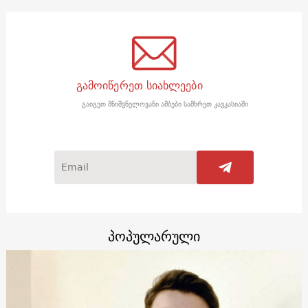
გამოიწერეთ სიახლეები
გაიგეთ მნიშვნელოვანი ამბები სამხრეთ კავკასიაში
პოპულარული