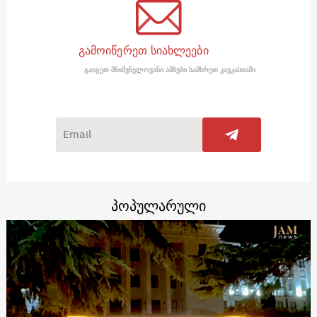
გამოიწერეთ სიახლეები
გაიგეთ მნიშვნელოვანი ამბები სამხრეთ კავკასიაში
პოპულარული