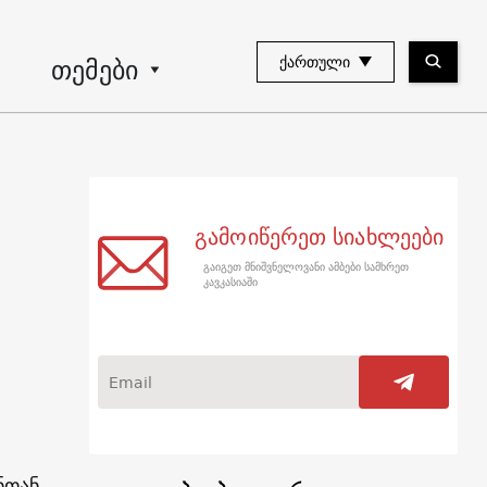
თემები
ᲥᲐᲠᲗᲣᲚᲘ
გამოიწერეთ სიახლეები
გაიგეთ მნიშვნელოვანი ამბები სამხრეთ
კავკასიაში
დ
ნთან,