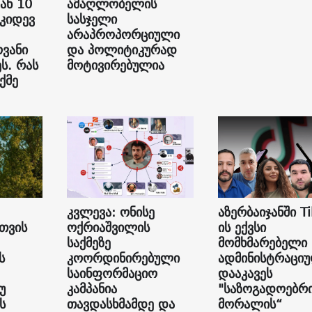
ან 10
ამაღლობელის
 კიდევ
სასჯელი
არაპროპორციული
ვანი
და პოლიტიკურად
ს. რას
მოტივირებულია
ქმე
კვლევა: ონისე
აზერბაიჯანში Ti
თვის
ოქრიაშვილის
ის ექვსი
საქმეზე
მომხმარებელი
ს
კოორდინირებული
ადმინისტრაცი
საინფორმაციო
დააკავეს
უ
კამპანია
"საზოგადოებრ
ს
თავდასხმამდე და
მორალის“