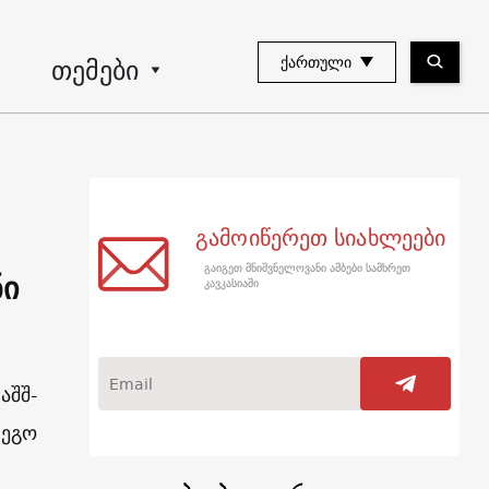
თემები
ᲥᲐᲠᲗᲣᲚᲘ
გამოიწერეთ სიახლეები
გაიგეთ მნიშვნელოვანი ამბები სამხრეთ
ნი
კავკასიაში
აშშ-
დეგო