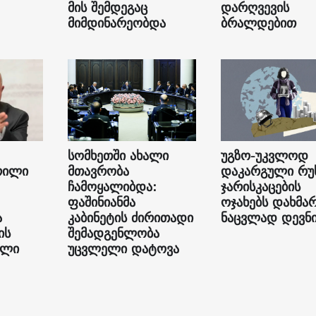
მის შემდეგაც
დარღვევის
მიმდინარეობდა
ბრალდებით
სომხეთში ახალი
უგზო-უკვლოდ
რილი
მთავრობა
დაკარგული რუ
ჩამოყალიბდა:
ჯარისკაცების
ფაშინიანმა
ოჯახებს დახმა
ა
კაბინეტის ძირითადი
ნაცვლად დევნი
ის
შემადგენლობა
ილი
უცვლელი დატოვა