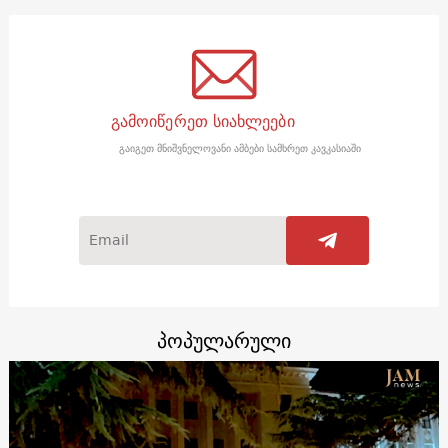
გამოიწერეთ სიახლეები
გაიგეთ მნიშვნელოვანი ამბები სამხრეთ კავკასიაში
პოპულარული