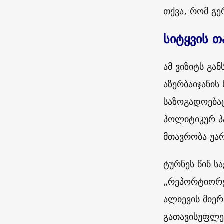
თქვა, რომ გე
სიტყვის 
ამ ვიზიტს გ
აზერბაიჯანის
საზოგადოებაც
პოლიტიკურ პა
მთავრობა უა
ტურნეს წინ 
„რეპორტიორე
ალიევის მიე
გათავისუფლებ