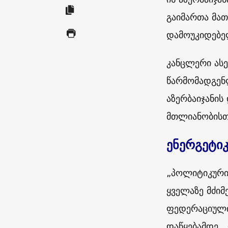
გაიმართა მა
დამოუკიდებე
კანცლერი ასე
წარმომადგენლ
აზერბაიჯანი
მთლიანობისთ
ენერგეტი
„პოლიტიკური 
ყველაზე მძიმ
ფედერაციული
დაწყებამდე. 