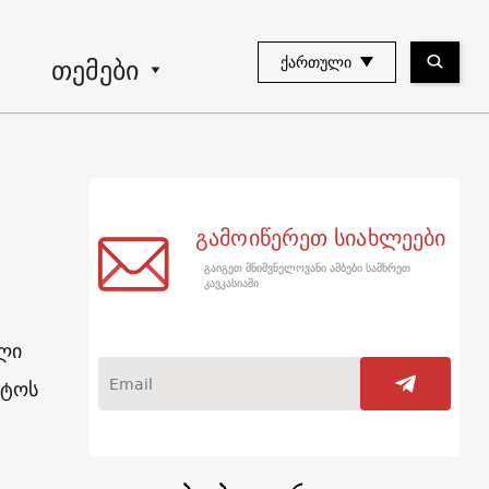
თემები
ᲥᲐᲠᲗᲣᲚᲘ
გამოიწერეთ სიახლეები
გაიგეთ მნიშვნელოვანი ამბები სამხრეთ
კავკასიაში
ლი
სტოს