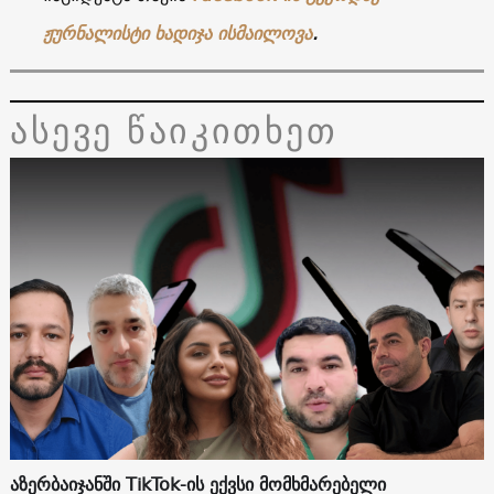
ჟურნალისტი ხადიჯა ისმაილოვა
.
ასევე წაიკითხეთ
აზერბაიჯანში TikTok-ის ექვსი მომხმარებელი