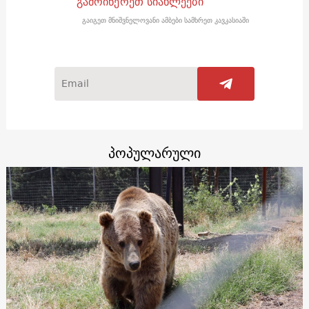
გამოიწერეთ სიახლეები
გაიგეთ მნიშვნელოვანი ამბები სამხრეთ კავკასიაში
პოპულარული