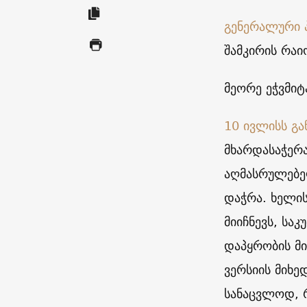
გენერალური 
შამკირის რაი
მეორე ეჭვმიტ
10 ივლისს გა
მხარდასაჭერ
აღმასრულებე
დაჭრა. ხელი
მიიჩნევს, სა
დაპყრობის მ
ვერსიის მიხე
სანაცვლოდ, 