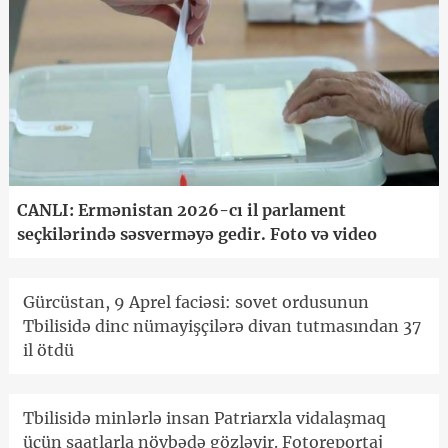
CANLI: Ermənistan 2026-cı il parlament
seçkilərində səsverməyə gedir. Foto və video
Gürcüstan, 9 Aprel faciəsi: sovet ordusunun
Tbilisidə dinc nümayişçilərə divan tutmasından 37
il ötdü
Tbilisidə minlərlə insan Patriarxla vidalaşmaq
üçün saatlarla növbədə gözləyir. Fotoreportaj