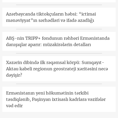
Azərbaycanda tiktokçuların həbsi: “ictimai
mənəviyyat”ın sərhədləri və ifadə azadlığı
ABŞ-nin TRIPP+ fondunun rəhbəri Ermənistanda
danışıqlar aparır: müzakirələrin detalları
Xəzərin dibində ilk rəqəmsal körpü: Sumqayıt-
Aktau kabeli regionun geostrateji xəritəsini necə
dəyişir?
Ermənistanın yeni hökumətinin tərkibi
təsdiqlənib, Paşinyan ixtisaslı kadrlara vəzifələr
vəd edir