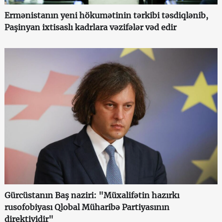
Ermənistanın yeni hökumətinin tərkibi təsdiqlənib,
Paşinyan ixtisaslı kadrlara vəzifələr vəd edir
Gürcüstanın Baş naziri: "Müxalifətin hazırkı
rusofobiyası Qlobal Müharibə Partiyasının
direktividir"