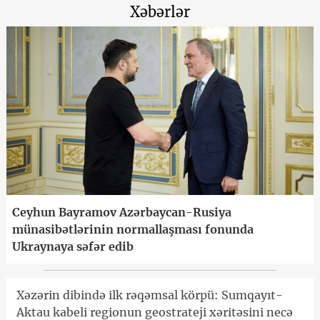
Xəbərlər
Ceyhun Bayramov Azərbaycan-Rusiya
münasibətlərinin normallaşması fonunda
Ukraynaya səfər edib
Xəzərin dibində ilk rəqəmsal körpü: Sumqayıt-
Aktau kabeli regionun geostrateji xəritəsini necə