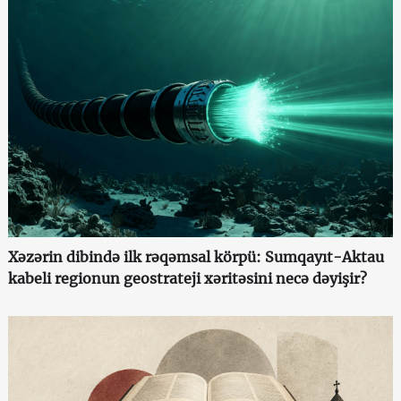
Xəzərin dibində ilk rəqəmsal körpü: Sumqayıt-Aktau
kabeli regionun geostrateji xəritəsini necə dəyişir?