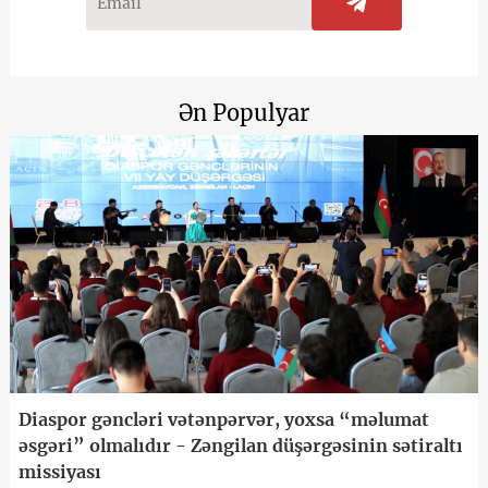
Ən Populyar
Diaspor gəncləri vətənpərvər, yoxsa “məlumat
əsgəri” olmalıdır - Zəngilan düşərgəsinin sətiraltı
missiyası