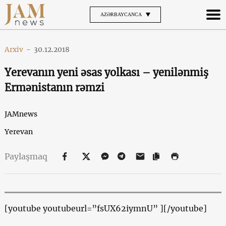
AZƏRBAYCANCA
Arxiv
-
30.12.2018
Yerevanın yeni əsas yolkası – yenilənmiş
Ermənistanın rəmzi
JAMnews
Yerevan
Paylaşmaq
[youtube youtubeurl=”fsUX62iymnU” ][/youtube]