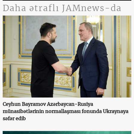
Daha ətraflı JAMnews-da
Ceyhun Bayramov Azərbaycan-Rusiya
münasibətlərinin normallaşması fonunda Ukraynaya
səfər edib