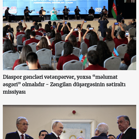
Diaspor gəncləri vətənpərvər, yoxsa “məlumat
əsgəri” olmalıdır - Zəngilan düşərgəsinin sətiraltı
missiyası