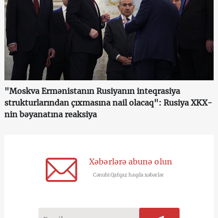
"Moskva Ermənistanın Rusiyanın inteqrasiya
strukturlarından çıxmasına nail olacaq": Rusiya XKX-
nin bəyanatına reaksiya
Xəbərlərə abunə olun
Cənubi Qafqaz haqda xəbərlər