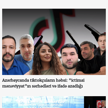
Azərbaycanda tiktokçuların həbsi: “ictimai
mənəviyyat”ın sərhədləri və ifadə azadlığı