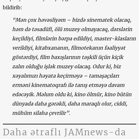
bildirib:
“Mən çox həvəsliyəm – bizdə sinematek olacaq,
həm də təsadüfi, ölü muzey olmayacaq, dərslərin
keçildiyi, filmlərin bərpa edildiyi, master-klasların
verildiyi, kitabxananın, filmotekanın fəaliyyət
göstərdiyi, film baxışlarının təşkili üçün kiçik
zalın olduğu işlək muzey olacaq. Odur ki, biz
xəyalımızı həyata keçirməyə – tamaşaçıları
erməni kinematoqrafı ilə tanış etməyə davam
edəcəyik. Məlum oldu ki, kino ölmür, kino bütün
dünyada daha gərəkli, daha maraqlı olur, ciddi,
mühüm silaha çevrilir”.
Daha ətraflı JAMnews-da