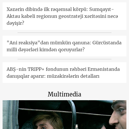
Xəzərin dibində ilk rəqəmsal körpü: Sumqayıt-
Aktau kabeli regionun geostrateji xəritəsini necə
dəyişir?
"Ani reaksiya"dan mümkün qanuna: Gürcüstanda
milli dəyərləri kimdən qoruyurlar?
ABŞ-nin TRIPP+ fondunun rəhbəri Ermənistanda
danışıqlar aparır: müzakirələrin detalları
Multimedia