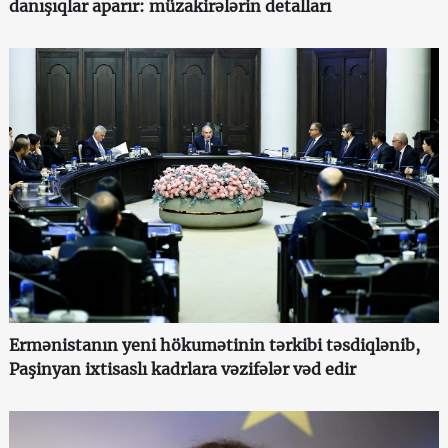
danışıqlar aparır: müzakirələrin detalları
Ermənistanın yeni hökumətinin tərkibi təsdiqlənib,
Paşinyan ixtisaslı kadrlara vəzifələr vəd edir