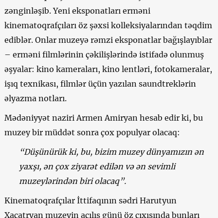
zənginləşib. Yeni eksponatları erməni
kinematoqrafçıları öz şəxsi kolleksiyalarından təqdim
ediblər. Onlar muzeyə rəmzi eksponatlar bağışlayıblar
– erməni filmlərinin çəkilişlərində istifadə olunmuş
əşyalar: kino kameraları, kino lentləri, fotokameralar,
işıq texnikası, filmlər üçün yazılan saundtreklərin
əlyazma notları.
Mədəniyyət naziri Armen Amiryan hesab edir ki, bu
muzey bir müddət sonra çox populyar olacaq:
“Düşünürük ki, bu, bizim muzey dünyamızın ən
yaxşı, ən çox ziyarət edilən və ən sevimli
muzeylərindən biri olacaq”.
Kinematoqrafçılar İttifaqının sədri Harutyun
Xaçatryan muzeyin açılış günü öz çıxışında bunları