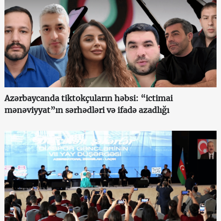
Azərbaycanda tiktokçuların həbsi: “ictimai
mənəviyyat”ın sərhədləri və ifadə azadlığı