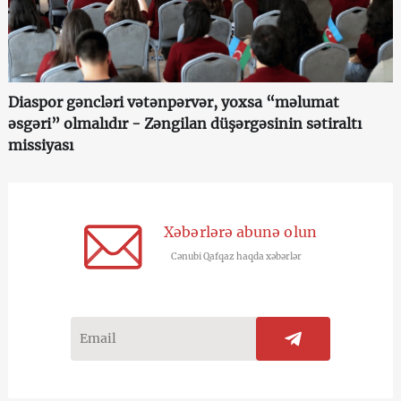
Diaspor gəncləri vətənpərvər, yoxsa “məlumat
əsgəri” olmalıdır - Zəngilan düşərgəsinin sətiraltı
missiyası
Xəbərlərə abunə olun
Cənubi Qafqaz haqda xəbərlər