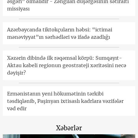
əsgəri” olmalıdır - Zəngilan düşərgəsinin sətiraltı
missiyası
Azərbaycanda tiktokçuların həbsi: “ictimai
mənəviyyat”ın sərhədləri və ifadə azadlığı
Xəzərin dibində ilk rəqəmsal körpü: Sumqayıt-
Aktau kabeli regionun geostrateji xəritəsini necə
dəyişir?
Ermənistanın yeni hökumətinin tərkibi
təsdiqlənib, Paşinyan ixtisaslı kadrlara vəzifələr
vəd edir
Xəbərlər