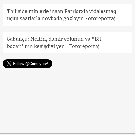
Tbilisidə minlərlə insan Patriarxla vidalaşmaq
üçün saatlarla növbədə gözləyir. Fotoreportaj
Sabunçu: Neftin, dəmir yolunun və "Bit
bazarı"nın kəsişdiyi yer - Fotoreportaj