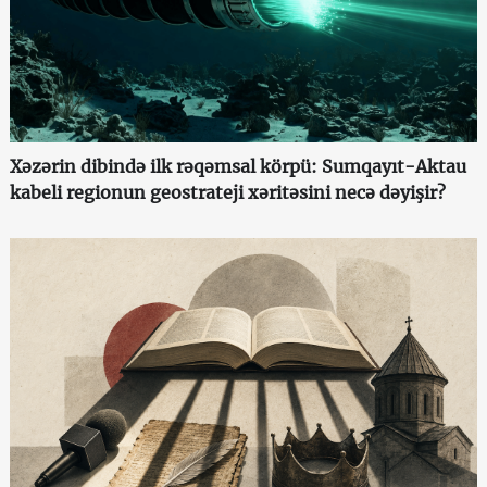
Xəzərin dibində ilk rəqəmsal körpü: Sumqayıt-Aktau
kabeli regionun geostrateji xəritəsini necə dəyişir?