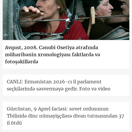
Avqust, 2008. Cənubi Osetiya ətrafında
müharibənin xronologiyası faktlarda və
fotoşəkillərdə
CANLI: Ermənistan 2026-cı il parlament
seçkilərində səsverməyə gedir. Foto və video
Gürcüstan, 9 Aprel faciəsi: sovet ordusunun
Tbilisidə dinc nümayişçilərə divan tutmasından 37
il ötdü