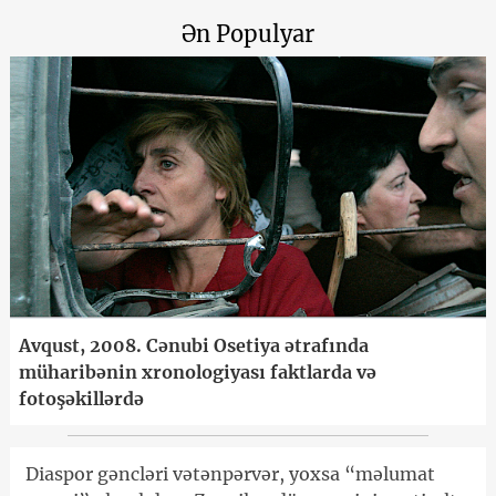
Ən Populyar
Avqust, 2008. Cənubi Osetiya ətrafında
müharibənin xronologiyası faktlarda və
fotoşəkillərdə
Diaspor gəncləri vətənpərvər, yoxsa “məlumat