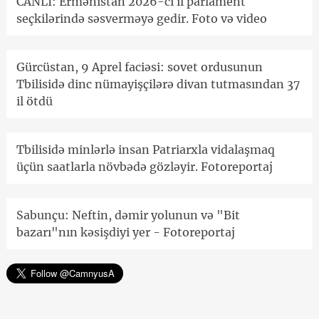
CANLI: Ermənistan 2026-cı il parlament
seçkilərində səsverməyə gedir. Foto və video
Gürcüstan, 9 Aprel faciəsi: sovet ordusunun
Tbilisidə dinc nümayişçilərə divan tutmasından 37
il ötdü
Tbilisidə minlərlə insan Patriarxla vidalaşmaq
üçün saatlarla növbədə gözləyir. Fotoreportaj
Sabunçu: Neftin, dəmir yolunun və "Bit
bazarı"nın kəsişdiyi yer - Fotoreportaj