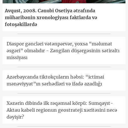
Avqust, 2008. Cənubi Osetiya ətrafında
müharibənin xronologiyası faktlarda və
fotoşəkillərdə
Diaspor gəncləri vətənpərvər, yoxsa “məlumat
əsgəri” olmalıdır - Zəngilan düşərgəsinin sətiraltı
missiyası
Azərbaycanda tiktokçuların həbsi: “ictimai
mənəviyyat”ın sərhədləri və ifadə azadlığı
Xəzərin dibində ilk rəqəmsal körpü: Sumqayıt-
Aktau kabeli regionun geostrateji xəritəsini necə
dəyişir?