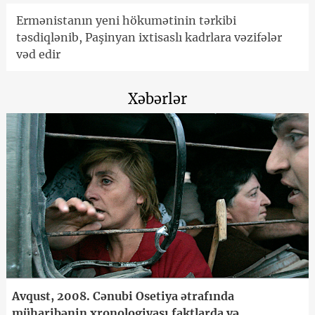
Ermənistanın yeni hökumətinin tərkibi
təsdiqlənib, Paşinyan ixtisaslı kadrlara vəzifələr
vəd edir
Xəbərlər
Avqust, 2008. Cənubi Osetiya ətrafında
müharibənin xronologiyası faktlarda və