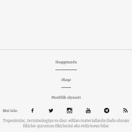
Haqqımızda
Əlaqə
Məxfilik siyasəti
Bizi izlə:
Toponimlər, terminologiya və dərc edilən materiallarda ifadə olunan
fikirlər qurumun fikirlərini əks etdirməyə bilər