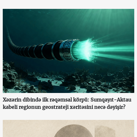
Xəzərin dibində ilk rəqəmsal körpü: Sumqayıt-Aktau
kabeli regionun geostrateji xəritəsini necə dəyişir?