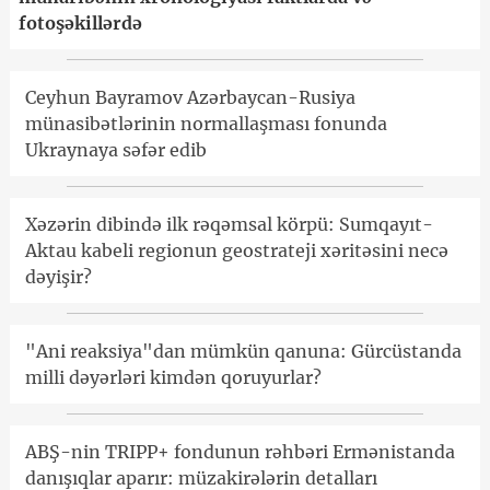
fotoşəkillərdə
Ceyhun Bayramov Azərbaycan-Rusiya
münasibətlərinin normallaşması fonunda
Ukraynaya səfər edib
Xəzərin dibində ilk rəqəmsal körpü: Sumqayıt-
Aktau kabeli regionun geostrateji xəritəsini necə
dəyişir?
"Ani reaksiya"dan mümkün qanuna: Gürcüstanda
milli dəyərləri kimdən qoruyurlar?
ABŞ-nin TRIPP+ fondunun rəhbəri Ermənistanda
danışıqlar aparır: müzakirələrin detalları