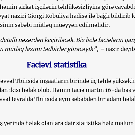
həmin şirkət işçilərin təhlükəsizliyinə görə cavabd
yyat naziri Giorgi Kobuliya hadisə ilə bağlı bildirib k
sinin səbəbi mütləq müəyyən edilməlidir.
detallı nəzərdən keçiriləcək. Biz belə faciələrin qarş
n mütləq lazımı tədbirlər görəcəyik”, –
nazir deyib
Faciəvi statistika
əvvəl Tbilisidə inşaatların birində üç fəhlə yüksəkl
dan ikisi həlak olub. Həmin faciə martın 16-da baş v
əvvəl fevralda Tbilisidə eyni səbəbdən bir adam həla
iş yerində həlak olanlara dair statistika hələ məlum