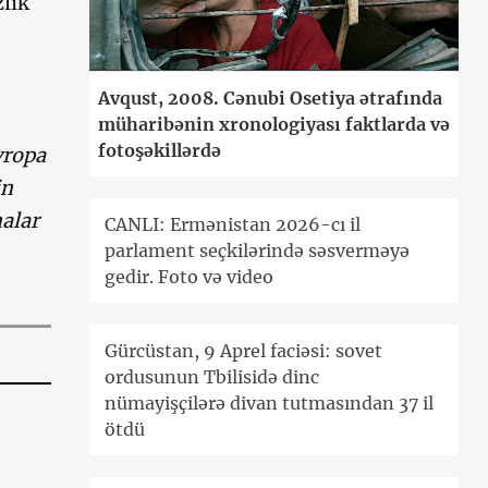
zlik
Avqust, 2008. Cənubi Osetiya ətrafında
müharibənin xronologiyası faktlarda və
fotoşəkillərdə
vropa
in
malar
CANLI: Ermənistan 2026-cı il
parlament seçkilərində səsverməyə
gedir. Foto və video
Gürcüstan, 9 Aprel faciəsi: sovet
ordusunun Tbilisidə dinc
nümayişçilərə divan tutmasından 37 il
ötdü