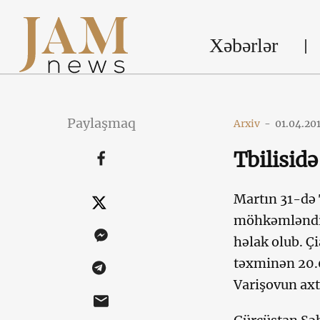
Xəbərlər
Paylaşmaq
Arxiv
-
01.04.20
Tbilisidə
Martın 31-də
möhkəmləndirm
həlak olub. Çi
təxminən 20.0
Varişovun axt