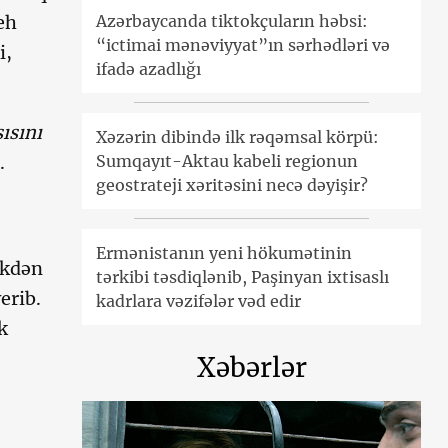
Azərbaycanda tiktokçuların həbsi:
eh
“ictimai mənəviyyat”ın sərhədləri və
i,
ifadə azadlığı
ısını
Xəzərin dibində ilk rəqəmsal körpü:
Sumqayıt-Aktau kabeli regionun
.
geostrateji xəritəsini necə dəyişir?
Ermənistanın yeni hökumətinin
ikdən
tərkibi təsdiqlənib, Paşinyan ixtisaslı
erib.
kadrlara vəzifələr vəd edir
k
Xəbərlər