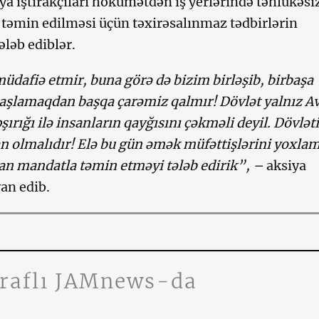
iya iştirakçıları hökumətdən iş yerlərində təhlükəsi
təmin edilməsi üçün təxirəsalınmaz tədbirlərin
ələb ediblər.
müdafiə etmir, buna görə də bizim birləşib, birbaşa
aşlamaqdan başqa çarəmiz qalmır! Dövlət yalnız A
pşırığı ilə insanların qayğısını çəkməli deyil. Dövlət
san olmalıdır! Elə bu gün əmək müfəttişlərini yoxla
an mandatla təmin etməyi tələb edirik”, –
aksiya
yan edib.
traflı JAMnews-da