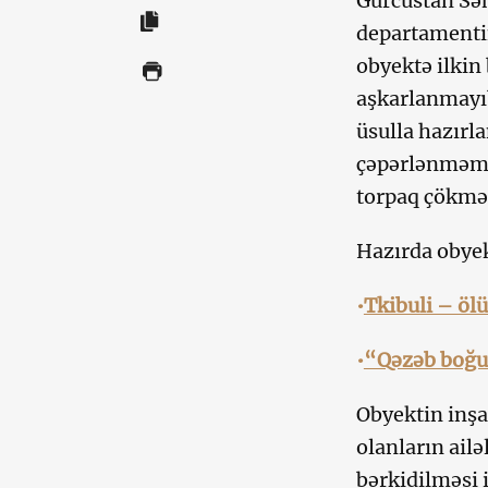
Gürcüstan Səh
departamentin
obyektə ilkin
aşkarlanmayıb
üsulla hazır
çəpərlənməmi
torpaq çökməs
Hazırda obyek
•
Tkibuli – öl
•
“Qəzəb boğur
Obyektin inşa
olanların ailə
bərkidilməsi i