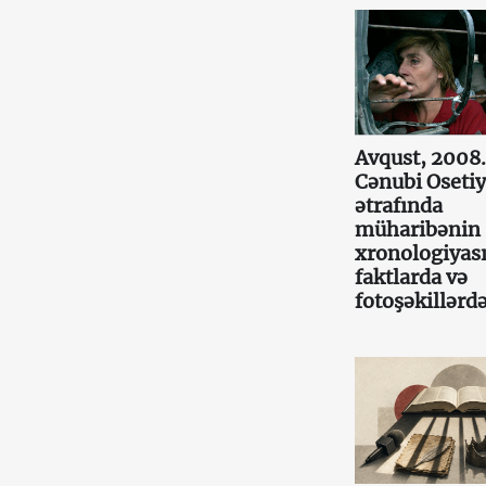
Avqust, 2008.
Cənubi Oseti
ətrafında
müharibənin
xronologiyas
faktlarda və
fotoşəkillərd