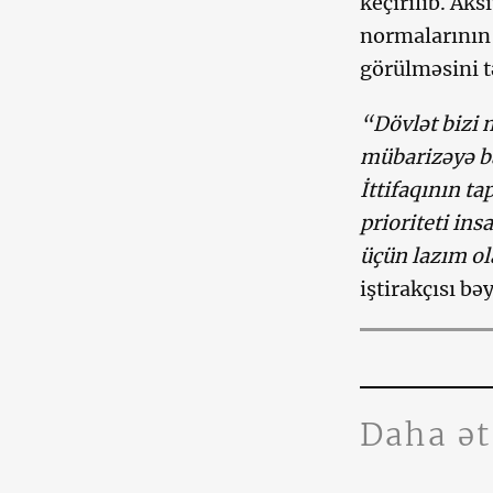
keçirilib. Aks
normalarının 
görülməsini t
“Dövlət bizi 
mübarizəyə b
İttifaqının ta
prioriteti in
üçün lazım ol
iştirakçısı bə
Daha ə