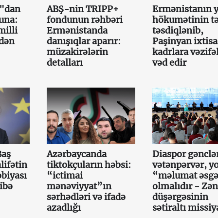
a"dan
ABŞ-nin TRIPP+
Ermənistanın y
una:
fondunun rəhbəri
hökumətinin tə
illi
Ermənistanda
təsdiqlənib,
mdən
danışıqlar aparır:
Paşinyan ixtisa
müzakirələrin
kadrlara vəzifə
detalları
vəd edir
Baş
Azərbaycanda
Diaspor gənclə
lifətin
tiktokçuların həbsi:
vətənpərvər, y
obiyası
“ictimai
“məlumat əsgə
ibə
mənəviyyat”ın
olmalıdır - Zən
sərhədləri və ifadə
düşərgəsinin
azadlığı
sətiraltı missiy