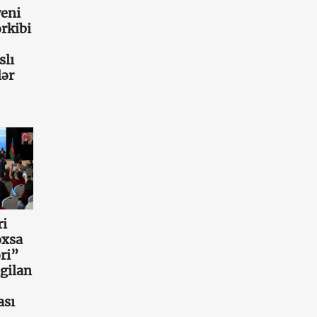
eni
rkibi
slı
lər
ri
oxsa
ri”
gilan
ası