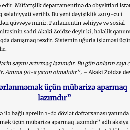
ə edir. Müfəttşlik departamentinə də obyektləri istə
səlahiyyəti verilib. Bu yeni dəyişiklik 2019-cu il
dən qüvvəyə minir. Parlamentin səhiyyə və sosial
itəsinin sədri Akaki Zoidze deyir ki, hələlik qanu
haqda danışmaq tezdir. Sistemin uğurla işləməsi üçü
ır.
ərin sayını artırmaq lazımdır. Bu gün onların sayı 
ir. Amma 90-a yaxın olmalıdır”, –
Akaki Zoidze dey
ərlənməmək üçün mübarizə aparmaq
lazımdır”
ə ilə bağlı aprelin 1-də dövlət dəftərxanası yanında
ək üçün mübarizə aparmaq lazımdır” adlı aksiya