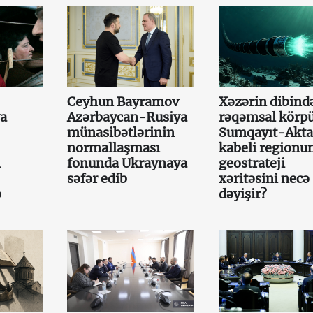
Ceyhun Bayramov
Xəzərin dibində
ya
Azərbaycan-Rusiya
rəqəmsal körpü
münasibətlərinin
Sumqayıt-Akt
normallaşması
kabeli regionu
ı
fonunda Ukraynaya
geostrateji
səfər edib
xəritəsini necə
ə
dəyişir?