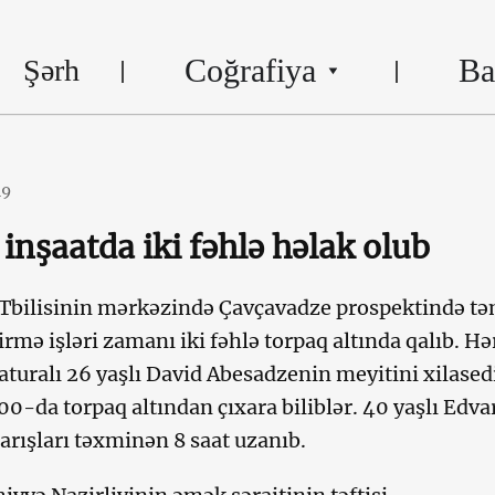
Coğrafiya
Ba
Şərh
19
 inşaatda iki fəhlə həlak olub
 Tbilisinin mərkəzində Çavçavadze prospektində tə
ə işləri zamanı iki fəhlə torpaq altında qalıb. Hər
aturalı 26 yaşlı David Abesadzenin meyitini xilasedi
0-da torpaq altından çıxara biliblər. 40 yaşlı Edva
arışları təxminən 8 saat uzanıb.