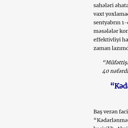
sahələri əhat
vaxt yoxlamaq 
sentyabrın 1-
məsələlər kom
effektivliyi 
zaman lazımd
“Müfəttişl
40 nəfərd
“Kəd
Baş verən faci
“Kədərlənməm