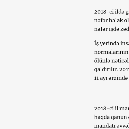
2018-ci ildə g
nəfər həlak ol
nəfər işdə zəd
İş yerində ins
normalarının 
ölünlə nəticə
qaldırılır. 2
11 ayı ərzind
2018-ci il ma
haqda qanun q
mandatı əvvəl