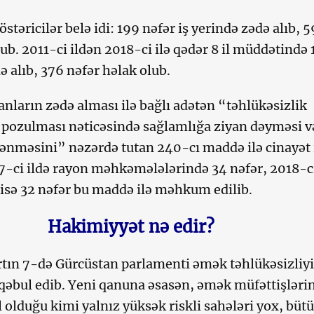
östəricilər belə idi: 199 nəfər iş yerində zədə alıb, 5
ub. 2011-ci ildən 2018-ci ilə qədər 8 il müddətində 
ə alıb, 376 nəfər həlak olub.
anların zədə alması ilə bağlı adətən “təhlükəsizlik
pozulması nəticəsində sağlamlığa ziyan dəyməsi v
lənməsini” nəzərdə tutan 240-cı maddə ilə cinayət 
017-ci ildə rayon məhkəmələlərində 34 nəfər, 2018-ci
ə isə 32 nəfər bu maddə ilə məhkum edilib.
Hakimiyyət nə edir?
rtın 7-də Gürcüstan parlamenti əmək təhlükəsizliyi
əbul edib. Yeni qanuna əsasən, əmək müfəttişləri
 olduğu kimi yalnız yüksək riskli sahələri yox, büt