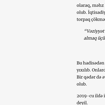
olaraq, məhz 
olub. İqtisadi
torpaq çökmə
“Vəziyyət 
almaq üçü
Bu hadisədən 
yıxılıb. Onlar
Bir qədər də 
olub.
2019-cu ildə 
deyil.