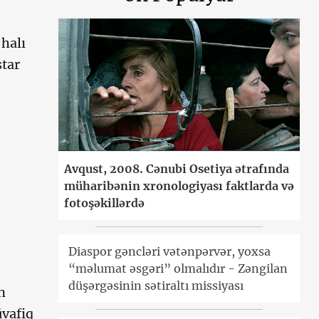
 halı
star
Avqust, 2008. Cənubi Osetiya ətrafında
müharibənin xronologiyası faktlarda və
fotoşəkillərdə
Diaspor gəncləri vətənpərvər, yoxsa
“məlumat əsgəri” olmalıdır - Zəngilan
düşərgəsinin sətiraltı missiyası
n
üvafiq