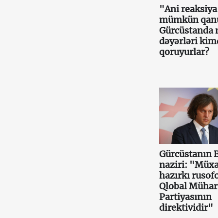
"Ani reaksiy
mümkün qan
Gürcüstanda m
dəyərləri ki
qoruyurlar?
Gürcüstanın 
naziri: "Müxa
hazırkı rusof
Qlobal Mühar
Partiyasının
direktividir"