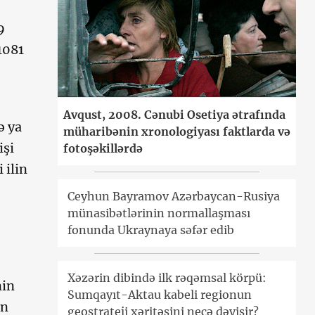
9
1081
Avqust, 2008. Cənubi Osetiya ətrafında
ə ya
müharibənin xronologiyası faktlarda və
işi
fotoşəkillərdə
 ilin
Ceyhun Bayramov Azərbaycan-Rusiya
münasibətlərinin normallaşması
fonunda Ukraynaya səfər edib
Xəzərin dibində ilk rəqəmsal körpü:
nin
Sumqayıt-Aktau kabeli regionun
ün
geostrateji xəritəsini necə dəyişir?