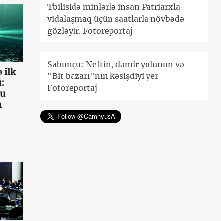
Tbilisidə minlərlə insan Patriarxla
vidalaşmaq üçün saatlarla növbədə
gözləyir. Fotoreportaj
Sabunçu: Neftin, dəmir yolunun və
 ilk
"Bit bazarı"nın kəsişdiyi yer -
:
Fotoreportaj
au
n