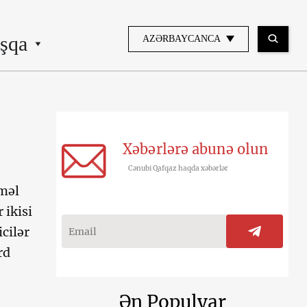
şqa
AZƏRBAYCANCA
Xəbərlərə abunə olun
Cənubi Qafqaz haqda xəbərlər
məl
 ikisi
cilər
rd
Ən Populyar