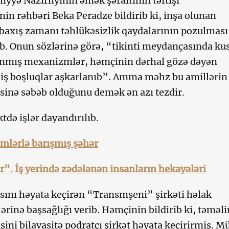
iyyə Nazirliyinin əmək şəraitinin təftişi
in rəhbəri Beka Peradze bildirib ki, inşa olunan
 baxış zamanı təhlükəsizlik qaydalarının pozulması
. Onun sözlərinə görə, “tikinti meydançasında ku
lanmış mexanizmlər, həmçinin dərhal gözə dəyən
ş boşluqlar aşkarlanıb”. Amma məhz bu amillərin
inə səbəb olduğunu demək ən azı tezdir.
tdə işlər dayandırılıb.
ümlərlə barışmış şəhər
”. İş yerində zədələnən insanların hekayələri
sını həyata keçirən “Transmşeni” şirkəti həlak
lərinə başsağlığı verib. Həmçinin bildirib ki, təməli
şini bilavasitə podratçı şirkət həyata keçirirmiş. M