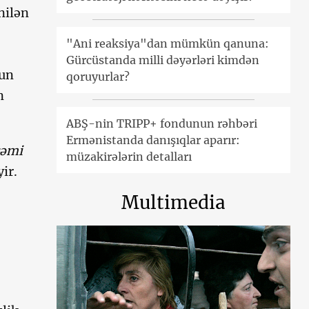
nilən
"Ani reaksiya"dan mümkün qanuna:
Gürcüstanda milli dəyərləri kimdən
nun
qoruyurlar?
n
ABŞ-nin TRIPP+ fondunun rəhbəri
Ermənistanda danışıqlar aparır:
cəmi
müzakirələrin detalları
ir.
Multimedia