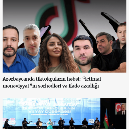
Azərbaycanda tiktokçuların həbsi: “ictimai
mənəviyyat”ın sərhədləri və ifadə azadlığı