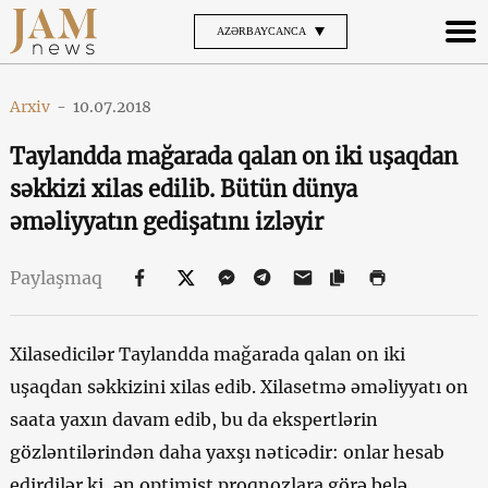
AZƏRBAYCANCA
Arxiv
-
10.07.2018
Taylandda mağarada qalan on iki uşaqdan
səkkizi xilas edilib. Bütün dünya
əməliyyatın gedişatını izləyir
Paylaşmaq
Xilasedicilər Taylandda mağarada qalan on iki
uşaqdan səkkizini xilas edib. Xilasetmə əməliyyatı on
saata yaxın davam edib, bu da ekspertlərin
gözləntilərindən daha yaxşı nəticədir: onlar hesab
edirdilər ki, ən optimist proqnozlara görə belə