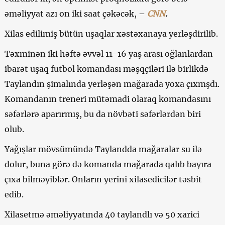
əməliyyat azı on iki saat çəkəcək, –
CNN
.
Xilas edilimiş bütün uşaqlar xəstəxanaya yerləşdirilib.
Təxminən iki həftə əvvəl 11-16 yaş arası oğlanlardan
ibarət uşaq futbol komandası məşqçiləri ilə birlikdə
Taylandın şimalında yerləşən mağarada yoxa çıxmşdı.
Komandanın treneri mütəmadi olaraq komandasını
səfərlərə aparırmış, bu da növbəti səfərlərdən biri
olub.
Yağışlar mövsümündə Taylandda mağaralar su ilə
dolur, buna görə də komanda mağarada qalıb bayıra
çıxa bilməyiblər. Onların yerini xilasedicilər təsbit
edib.
Xilasetmə əməliyyatında 40 taylandlı və 50 xarici