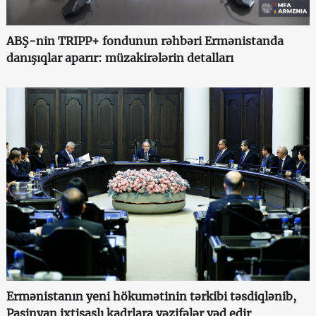
ABŞ-nin TRIPP+ fondunun rəhbəri Ermənistanda
danışıqlar aparır: müzakirələrin detalları
Ermənistanın yeni hökumətinin tərkibi təsdiqlənib,
Paşinyan ixtisaslı kadrlara vəzifələr vəd edir