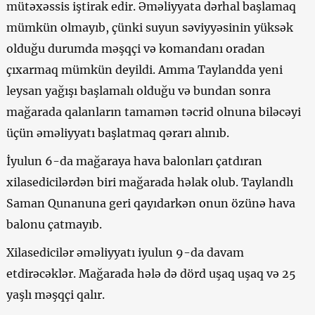
mütəxəssis iştirak edir. Əməliyyata dərhal başlamaq
mümkün olmayıb, çünki suyun səviyyəsinin yüksək
olduğu durumda məşqçi və komandanı oradan
çıxarmaq mümkün deyildi. Amma Taylandda yeni
leysan yağışı başlamalı olduğu və bundan sonra
mağarada qalanların tamamən təcrid olnuna biləcəyi
üçün əməliyyatı başlatmaq qərarı alınıb.
İyulun 6-da mağaraya hava balonları çatdıran
xilasedicilərdən biri mağarada həlak olub. Taylandlı
Saman Qunanuna geri qayıdarkən onun özünə hava
balonu çatmayıb.
Xilasedicilər əməliyyatı iyulun 9-da davam
etdirəcəklər. Mağarada hələ də dörd uşaq uşaq və 25
yaşlı məşqçi qalır.