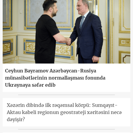
Ceyhun Bayramov Azərbaycan-Rusiya
münasibətlərinin normallaşması fonunda
Ukraynaya səfər edib
Xəzərin dibində ilk rəqəmsal körpü: Sumqayıt-
Aktau kabeli regionun geostrateji xəritəsini necə
dəyişir?