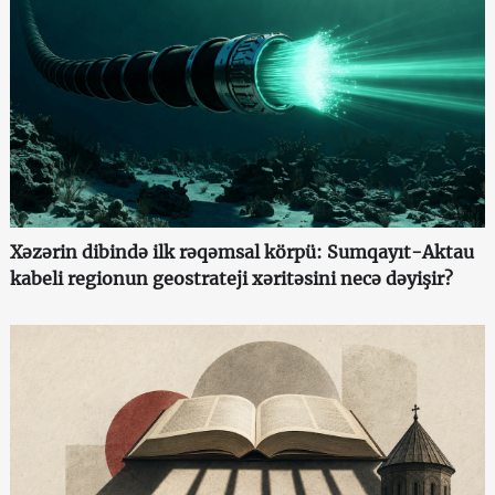
Xəzərin dibində ilk rəqəmsal körpü: Sumqayıt-Aktau
kabeli regionun geostrateji xəritəsini necə dəyişir?