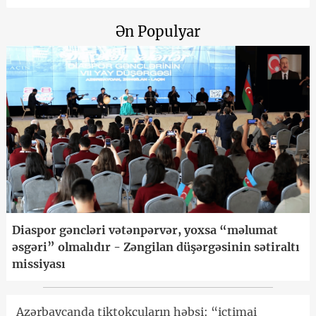
Ən Populyar
Diaspor gəncləri vətənpərvər, yoxsa “məlumat
əsgəri” olmalıdır - Zəngilan düşərgəsinin sətiraltı
missiyası
Azərbaycanda tiktokçuların həbsi: “ictimai