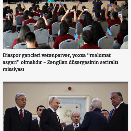
Diaspor gəncləri vətənpərvər, yoxsa “məlumat
əsgəri” olmalıdır - Zəngilan düşərgəsinin sətiraltı
missiyası