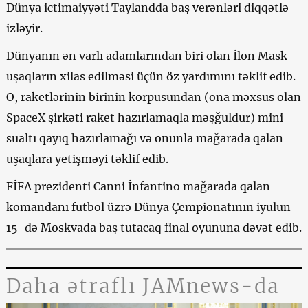
Dünya ictimaiyyəti Taylandda baş verənləri diqqətlə
izləyir.
Dünyanın ən varlı adamlarından biri olan İlon Mask
uşaqların xilas edilməsi üçün öz yardımını təklif edib.
O, raketlərinin birinin korpusundan (ona məxsus olan
SpaceX şirkəti raket hazırlamaqla məşğuldur) mini
sualtı qayıq hazırlamağı və onunla mağarada qalan
uşaqlara yetişməyi təklif edib.
FİFA prezidenti Canni İnfantino mağarada qalan
komandanı futbol üzrə Dünya Çempionatının iyulun
15-də Moskvada baş tutacaq final oyununa dəvət edib.
Daha ətraflı JAMnews-da