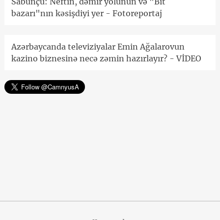
Sabunçu: Neftin, dəmir yolunun və "Bit
bazarı"nın kəsişdiyi yer - Fotoreportaj
Azərbaycanda televiziyalar Emin Ağalarovun
kazino biznesinə necə zəmin hazırlayır? - VİDEO