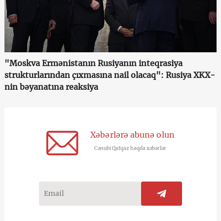
"Moskva Ermənistanın Rusiyanın inteqrasiya
strukturlarından çıxmasına nail olacaq": Rusiya XKX-
nin bəyanatına reaksiya
Xəbərlərə abunə olun
Cənubi Qafqaz haqda xəbərlər