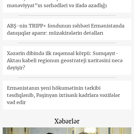
mənəviyyat”ın sərhədləri və ifadə azadlığı
ABŞ-nin TRIPP+ fondunun rəhbəri Ermənistanda
danışıqlar aparır: müzakirələrin detalları
Xəzərin dibində ilk rəqəmsal körpü: Sumqayıt-
Aktau kabeli regionun geostrateji xəritəsini necə
dəyişir?
Ermənistanın yeni hökumətinin tərkibi
təsdiqlənib, Paşinyan ixtisaslı kadrlara vəzifələr
vəd edir
Xəbərlər