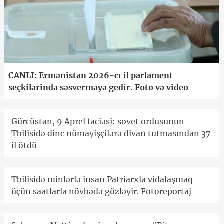
CANLI: Ermənistan 2026-cı il parlament
seçkilərində səsverməyə gedir. Foto və video
Gürcüstan, 9 Aprel faciəsi: sovet ordusunun
Tbilisidə dinc nümayişçilərə divan tutmasından 37
il ötdü
Tbilisidə minlərlə insan Patriarxla vidalaşmaq
üçün saatlarla növbədə gözləyir. Fotoreportaj