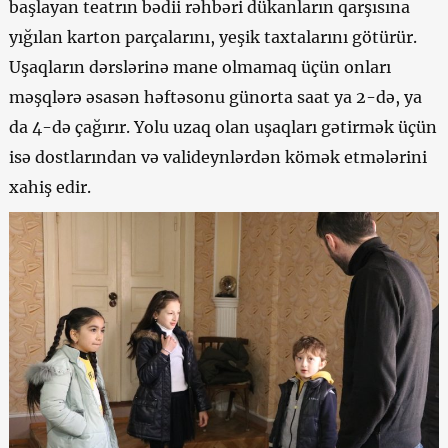
başlayan teatrın bədii rəhbəri dükanların qarşısına
yığılan karton parçalarını, yeşik taxtalarını götürür.
Uşaqların dərslərinə mane olmamaq üçün onları
məşqlərə əsasən həftəsonu günorta saat ya 2-də, ya
da 4-də çağırır. Yolu uzaq olan uşaqları gətirmək üçün
isə dostlarından və valideynlərdən kömək etmələrini
xahiş edir.