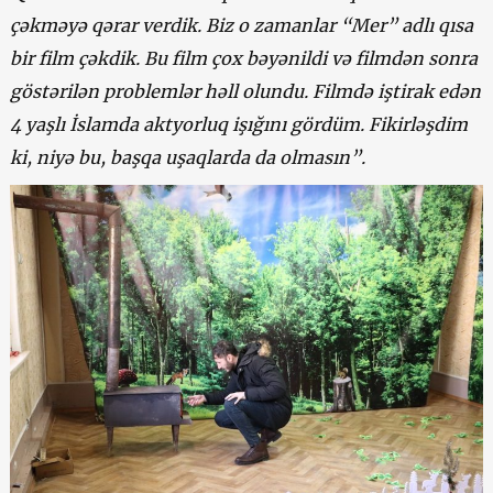
çəkməyə qərar verdik. Biz o zamanlar “Mer” adlı qısa
bir film çəkdik. Bu film çox bəyənildi və filmdən sonra
göstərilən problemlər həll olundu. Filmdə iştirak edən
4 yaşlı İslamda aktyorluq işığını gördüm. Fikirləşdim
ki, niyə bu, başqa uşaqlarda da olmasın”.