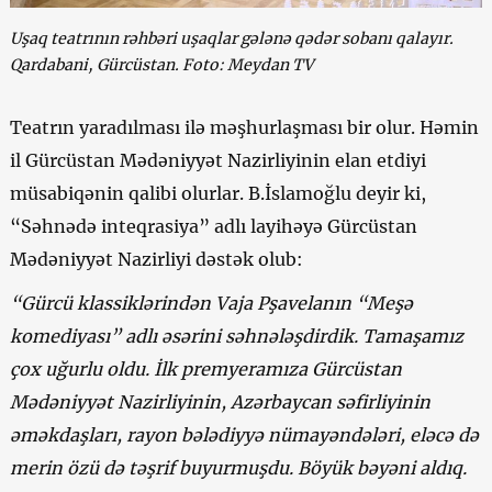
Uşaq teatrının rəhbəri uşaqlar gələnə qədər sobanı qalayır.
Qardabani, Gürcüstan. Foto: Meydan TV
Teatrın yaradılması ilə məşhurlaşması bir olur. Həmin
il Gürcüstan Mədəniyyət Nazirliyinin elan etdiyi
müsabiqənin qalibi olurlar. B.İslamoğlu deyir ki,
“Səhnədə inteqrasiya” adlı layihəyə Gürcüstan
Mədəniyyət Nazirliyi dəstək olub:
“Gürcü klassiklərindən Vaja Pşavelanın “Meşə
komediyası” adlı əsərini səhnələşdirdik. Tamaşamız
çox uğurlu oldu. İlk premyeramıza Gürcüstan
Mədəniyyət Nazirliyinin, Azərbaycan səfirliyinin
əməkdaşları, rayon bələdiyyə nümayəndələri, eləcə də
merin özü də təşrif buyurmuşdu. Böyük bəyəni aldıq.