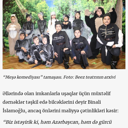
“Meşə komediyası” tamaşası. Foto: Beez teatrının arxivi
Əllərində olan imkanlarla uşaqlar üçün müxtəlif
dərnəklər təşkil edə bilcəklərini deyir Binali
İslamoğlu, ancaq önlərini maliyyə çətinlikləri kəsir:
“Biz istəyirik ki, həm Azərbaycan, həm də gürcü