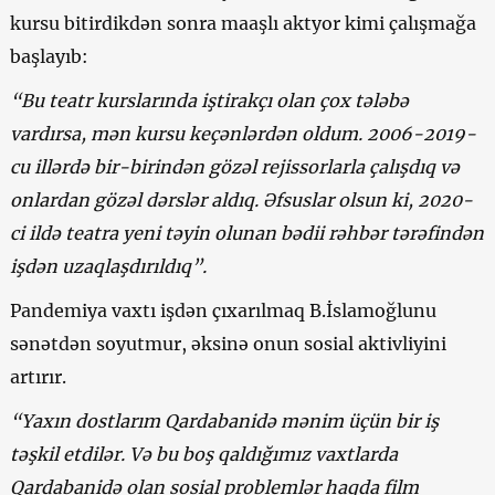
kursu bitirdikdən sonra maaşlı aktyor kimi çalışmağa
başlayıb:
“Bu teatr kurslarında iştirakçı olan çox tələbə
vardırsa, mən kursu keçənlərdən oldum. 2006-2019-
cu illərdə bir-birindən gözəl rejissorlarla çalışdıq və
onlardan gözəl dərslər aldıq. Əfsuslar olsun ki, 2020-
ci ildə teatra yeni təyin olunan bədii rəhbər tərəfindən
işdən uzaqlaşdırıldıq”.
Pandemiya vaxtı işdən çıxarılmaq B.İslamoğlunu
sənətdən soyutmur, əksinə onun sosial aktivliyini
artırır.
“Yaxın dostlarım Qardabanidə mənim üçün bir iş
təşkil etdilər. Və bu boş qaldığımız vaxtlarda
Qardabanidə olan sosial problemlər haqda film