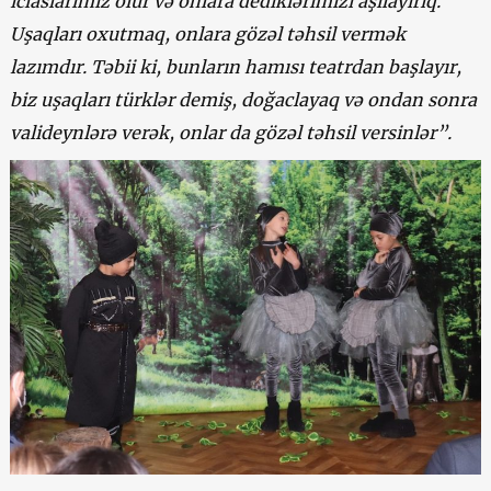
iclaslarımız olur və onlara dediklərimizi aşılayırıq.
Uşaqları oxutmaq, onlara gözəl təhsil vermək
lazımdır. Təbii ki, bunların hamısı teatrdan başlayır,
biz uşaqları türklər demiş, doğaclayaq və ondan sonra
valideynlərə verək, onlar da gözəl təhsil versinlər”.