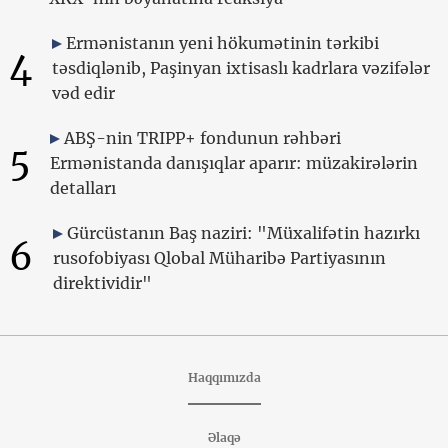
Ermənistanın yeni hökumətinin tərkibi
4
təsdiqlənib, Paşinyan ixtisaslı kadrlara vəzifələr
vəd edir
ABŞ-nin TRIPP+ fondunun rəhbəri
5
Ermənistanda danışıqlar aparır: müzakirələrin
detalları
Gürcüstanın Baş naziri: "Müxalifətin hazırkı
6
rusofobiyası Qlobal Müharibə Partiyasının
direktividir"
Haqqımızda
Əlaqə