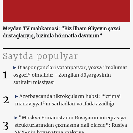
Meydan TV məhkəməsi: “Biz İlham Əliyevin şəxsi
dustaqlarıyıq, bizimlə hörmətlə davranın”
Saytda populyar
Diaspor gəncləri vətənpərvər, yoxsa “məlumat
1
əsgəri” olmalıdır - Zəngilan düşərgəsinin
sətiraltı missiyası
2
Azərbaycanda tiktokçuların həbsi: “ictimai
mənəviyyat”ın sərhədləri və ifadə azadlığı
"Moskva Ermənistanın Rusiyanın inteqrasiya
3
strukturlarından çıxmasına nail olacaq": Rusiya
XKX-nin bəyanatına reaksiya