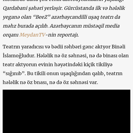
Qardabani şəhəri yerləşir. Gürcüstanda ilk və hələlik
yeganə olan “BeeZ” azərbaycandilli uşaq teatrı da
məhz burada açılıb. Azərbaycanın müstəqil media
orqanı
MeydanTV
-nin reportajı.
Teatrın yaradıcısı və bədii rəhbəri gənc aktyor Binəli
İslamoğludur. Hələlik nə öz səhnəsi, nə də binası olan
teatr aktyorun evinin həyətindəki kiçik tikiliyə
“sığınıb”. Bu tikili onun uşaqlığından qalıb, teatrın
hələlik nə öz bnası, nə də öz səhnəsi var.