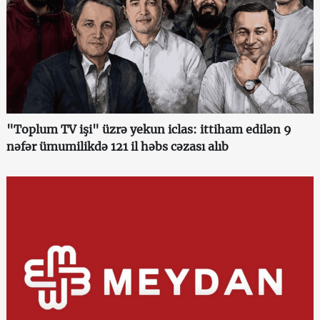
"Toplum TV işi" üzrə yekun iclas: ittiham edilən 9
nəfər ümumilikdə 121 il həbs cəzası alıb