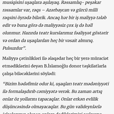
musiqisini uşaqlara aşılayaq. Rəssamlıq- peşəkar
rəssamlar var, rəqs – Azərbaycan və gürcü milli
rəqsini öyrədə bilərik. Ancaq hər bir iş maliyyə tələb
edir və buna görə də maliyyəsiz çox iş də həll
olunmur. Hazırda teatr kurslarımız fəaliyyət göstərir
və ordan da uşaqlardan heç bir vəsait almırıq.
Pulsuzdur”.
Maliyyə çətinlikləri ilə əlaqədar heç bir yerə müraciət
etmədiklərini deyən B.İslamoğlu donor təşkilatlarla
çalışa biləcəklərini söylədi:
“Bizim hədəfimiz odur ki, uşaqları teatr mədəniyyəti
ilə formalaşdırıb cəmiyyətə verək. Bu zaman artıq
onlar öz yollarını tapacaqlar. Onlar erkən evlilik
düşüncəsində olmayacaqlar. Bu gün valideynlərlə