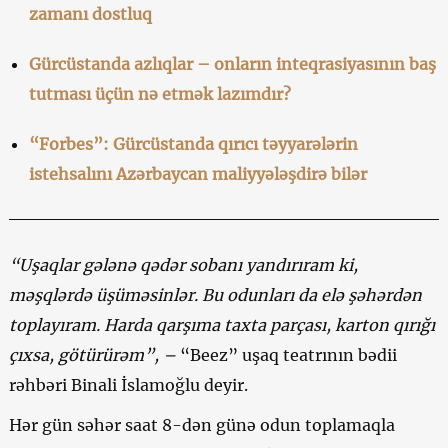
zamanı dostluq
Gürcüstanda azlıqlar – onların inteqrasiyasının baş
tutması üçün nə etmək lazımdır?
“Forbes”: Gürcüstanda qırıcı təyyarələrin
istehsalını Azərbaycan maliyyələşdirə bilər
“Uşaqlar gələnə qədər sobanı yandırıram ki,
məşqlərdə üşüməsinlər. Bu odunları da elə şəhərdən
toplayıram. Harda qarşıma taxta parçası, karton qırığı
çıxsa, götürürəm”, –
“Beez” uşaq teatrının bədii
rəhbəri Binali İslamoğlu deyir.
Hər gün səhər saat 8-dən günə odun toplamaqla