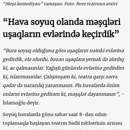
“Meşə komediyası” tamaşası. Foto: Beez teatrının arxivi
“Hava soyuq olanda məşqləri
uşaqların evlərində keçirdik”
“Bura soyuq olduğuna görə uşaqların nəinki evlərinə
gedirdik, elə olurdu, bəzən uşaqlara yemək də alırdıq
ki, ac qalmasınlar. Yağışlı günlərdə evlərinə gedirdim
ki, islanmasınlar. Çalışmışam ki, teatra qarşı zərrə
qədər də narazılıq yaranmasın. Pis havalarda özüm
onların evlərinə gedirəm ki, məşqlər dayanmasın”,
–
İslamoğlu deyir.
Soyuq havalarda günə səhər saat 8-dən odun
toplamaqla başlayan teatrın bədii rəhbərinin arzusu