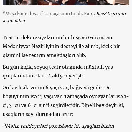
“Meşə komediyası” tamaşasının finalı. Foto:
BeeZ teatrının
arxivindən
Teatrın dekorasiyalarının bir hissəsi Gürcüstan
Mədəniyyət Nazirliyinin dəstəyi ilə alınıb, kiçik bir
qismini isə teatrın əməkdaşları alıb.
Bu gün kiçik, soyuq teatr otağında müxtəlif yaş
qruplarından olan 14 aktyor yetişir.
Ən kiçik aktyorun 6 yaşı var, bağçaya gedir. Ən
böyüyünün isə 13 yaşı var. Tamaşada oynayanlar isə 1-
ci, 3-cü və 6-cı sinif şagirdləridir. Binəli bəy deyir ki,
uşaqların sayı durmadan artır:
“Məhz valideynləri çox istəyir ki, uşaqları bizim