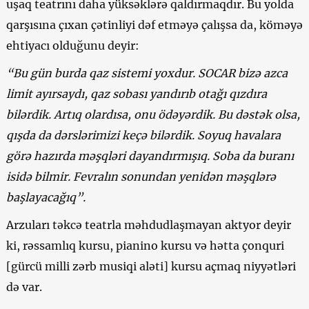
uşaq teatrını daha yüksəklərə qaldırmaqdır. Bu yolda
qarşısına çıxan çətinliyi dəf etməyə çalışsa da, köməyə
ehtiyacı olduğunu deyir:
“Bu gün burda qaz sistemi yoxdur. SOCAR bizə azca
limit ayırsaydı, qaz sobası yandırıb otağı qızdıra
bilərdik. Artıq olardısa, onu ödəyərdik. Bu dəstək olsa,
qışda da dərslərimizi keçə bilərdik. Soyuq havalara
görə hazırda məşqləri dayandırmışıq. Soba da buranı
isidə bilmir. Fevralın sonundan yenidən məşqlərə
başlayacağıq”.
Arzuları təkcə teatrla məhdudlaşmayan aktyor deyir
ki, rəssamlıq kursu, pianino kursu və hətta çonquri
[gürcü milli zərb musiqi aləti] kursu açmaq niyyətləri
də var.