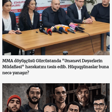
MMA döyüşçüsü Gürcüstanda "Ənənəvi Dəyərlərin
Müdafiəsi" hərəkatını təsis edib. Hüquqşünaslar buna
necə yanaşır?