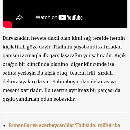
Darvazadan həyətə daxil olan kimi sağ tərəfdə həmin
kiçik tikili gözə dəyir. Tikilinin şüşəbəndi xatırladan
qapısını açmaqla ilk qarşılaşacağın yer səhnədir. Kiçik
otağın bir küncündə pianino, digər küncündə isə
səhnə yerləşir. Bu kiçik otaq-teatrın irili-xırdalı
dekorasiyaları da var. Səhnəboyu olan dekorasiya
meşəni xatırladır. Bu teatrın ayrılmaz bir parçası da
qışda yandırılan odun sobasıdır.
Ermənilər və azərbaycanlılar Tbilisidə: müharibə