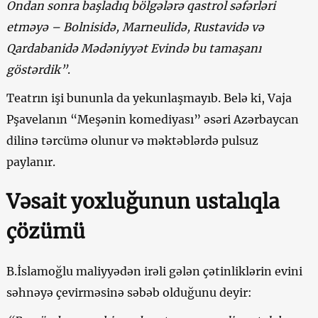
Ondan sonra başladıq bölgələrə qastrol səfərləri
etməyə – Bolnisidə, Marneulidə, Rustavidə və
Qardabanidə Mədəniyyət Evində bu tamaşanı
göstərdik”
.
Teatrın işi bununla da yekunlaşmayıb. Belə ki, Vaja
Pşavelanın “Meşənin komediyası” əsəri Azərbaycan
dilinə tərcümə olunur və məktəblərdə pulsuz
paylanır.
Vəsait yoxluğunun ustalıqla
çözümü
B.İslamoğlu maliyyədən irəli gələn çətinliklərin evini
səhnəyə çevirməsinə səbəb olduğunu deyir: