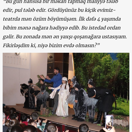
“Bu gün hansısa bir məkan tapmaq maliyyə tələb
edir, pul tələb edir. Gördüyünüz bu kiçik evimiz-
teatrda mən özüm böyümüşəm. İlk dəfə 4 yaşımda
bibim mənə nağara hədiyyə edib. Bu istedad ordan
gəlir. Bu zonada mən ən yaxşı qoşanağara ustasıyam.
Fikirləşdim ki, niyə bizim evdə olmasın?”