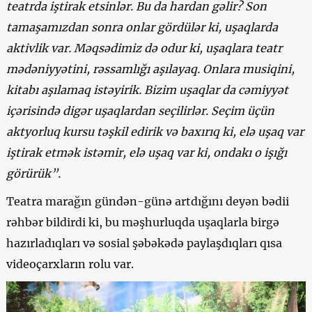
teatrda iştirak etsinlər. Bu da hardan gəlir? Son
tamaşamızdan sonra onlar gördülər ki, uşaqlarda
aktivlik var. Məqsədimiz də odur ki, uşaqlara teatr
mədəniyyətini, rəssamlığı aşılayaq. Onlara musiqini,
kitabı aşılamaq istəyirik. Bizim uşaqlar da cəmiyyət
içərisində digər uşaqlardan seçilirlər. Seçim üçün
aktyorluq kursu təşkil edirik və baxırıq ki, elə uşaq var
iştirak etmək istəmir, elə uşaq var ki, ondakı o işığı
görürük”.
Teatra marağın gündən-günə artdığını deyən bədii
rəhbər bildirdi ki, bu məşhurluqda uşaqlarla birgə
hazırladıqları və sosial şəbəkədə paylaşdıqları qısa
videoçarxların rolu var.