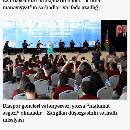
Azərbaycanda tiktokçuların həbsi: “ictimai
mənəviyyat”ın sərhədləri və ifadə azadlığı
Diaspor gəncləri vətənpərvər, yoxsa “məlumat
əsgəri” olmalıdır - Zəngilan düşərgəsinin sətiraltı
missiyası