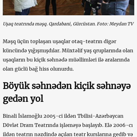
Uşaq teatrında məşq. Qardabani, Gürcüstan. Foto: Meydan TV
Məşq üçün toplaşan uşaqlar otaq-teatrın digər
küncündə yığışmışdılar. Müxtəlif yaş qruplarında olan
uşaqların bu kiçik səhnədə müəllimləri ilə aralarında
olan güclü bağ hiss olunurdu.
Böyük səhnədən kiçik səhnəyə
gedən yol
Binali İslamoğlu 2005-ci ildən Tbilisi-Azərbaycan
Dövlət Dram Teatrında işləməyə başlayıb. Elə 2006-cı
ildən teatrın nəzdində açılan teatr kurslarına gedib və