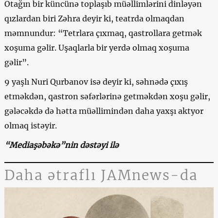
Otağın bir küncünə toplaşıb müəllimlərini dinləyən
qızlardan biri Zəhra deyir ki, teatrda olmaqdan
məmnundur: “Tetrlara çıxmaq, qastrollara getmək
xoşuma gəlir. Uşaqlarla bir yerdə olmaq xoşuma
gəlir”.
9 yaşlı Nuri Qurbanov isə deyir ki, səhnədə çıxış
etməkdən, qastron səfərlərinə getməkdən xoşu gəlir,
gələcəkdə də hətta müəllimindən daha yaxşı aktyor
olmaq istəyir.
“Mediaşəbəkə”nin dəstəyi ilə
Daha ətraflı JAMnews-da