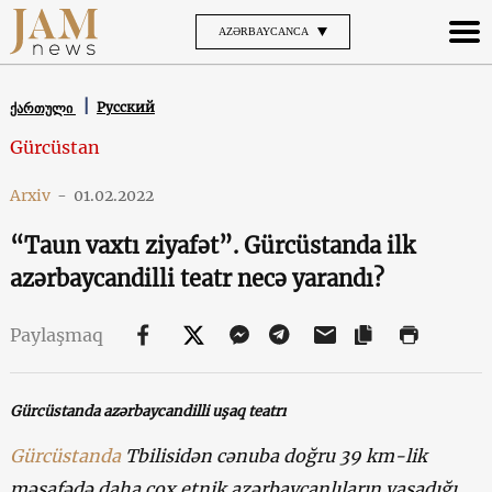
AZƏRBAYCANCA
Русский
ქართული
Gürcüstan
Arxiv
-
01.02.2022
“Taun vaxtı ziyafət”. Gürcüstanda ilk
azərbaycandilli teatr necə yarandı?
Paylaşmaq
Gürcüstanda azərbaycandilli uşaq teatrı
Gürcüstanda
Tbilisidən cənuba doğru 39 km-lik
məsafədə daha çox etnik azərbaycanlıların yaşadığı