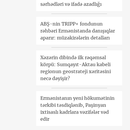
sərhədləri və ifadə azadlığı
ABŞ-nin TRIPP+ fondunun
rəhbəri Ermənistanda danışıqlar
aparır: müzakirələrin detalları
Xəzərin dibində ilk rəqəmsal
körpü: Sumqayıt-Aktau kabeli
regionun geostrateji xəritəsini
necə dəyişir?
Ermənistanın yeni hökumətinin
tərkibi təsdiqlənib, Paşinyan
ixtisaslı kadrlara vəzifələr vəd
edir