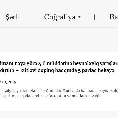
Coğrafiya
Ba
Şərh
dmanı nəyə görə 4 il müddətinə beynəlxalq yarışla
dırılıb – kütləvi dopinq haqqında 5 parlaq hekayə
 10, 2019
 izolyasiya deməkdir, o cümlədən Rusiyada hər hansı beynəlxal
 keçirilməsi qadağandır. Təfərrüatlar və suallara cavablar