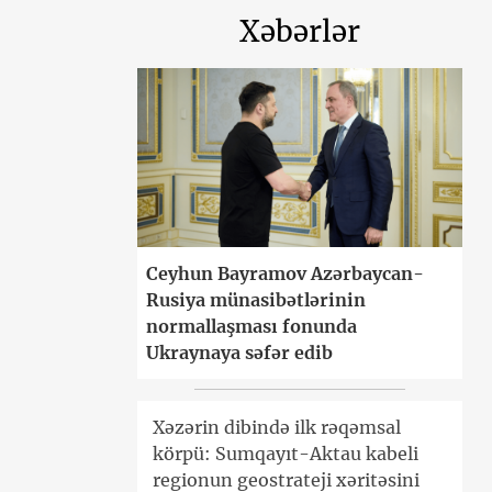
Xəbərlər
Ceyhun Bayramov Azərbaycan-
Rusiya münasibətlərinin
normallaşması fonunda
Ukraynaya səfər edib
Xəzərin dibində ilk rəqəmsal
körpü: Sumqayıt-Aktau kabeli
regionun geostrateji xəritəsini