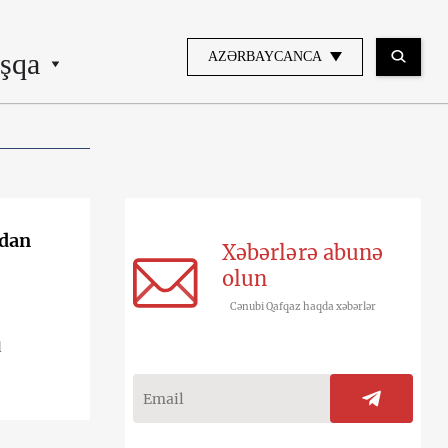
şqa
AZƏRBAYCANCA
rdan
Xəbərlərə abunə
olun
Cənubi Qafqaz haqda xəbərlər
q