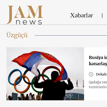
Xəbərlər
Üzgüçü
Rusiya i
kənarlaş
Dekabr
Qadağa tam
turnirlərin