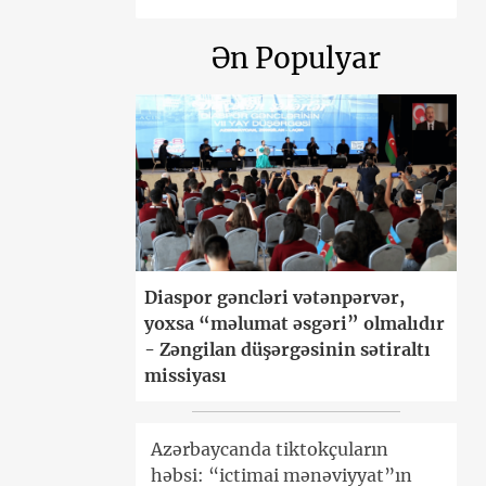
Ən Populyar
Diaspor gəncləri vətənpərvər,
yoxsa “məlumat əsgəri” olmalıdır
- Zəngilan düşərgəsinin sətiraltı
missiyası
Azərbaycanda tiktokçuların
həbsi: “ictimai mənəviyyat”ın