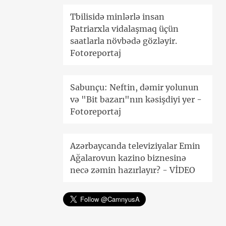
Tbilisidə minlərlə insan
Patriarxla vidalaşmaq üçün
saatlarla növbədə gözləyir.
Fotoreportaj
Sabunçu: Neftin, dəmir yolunun
və "Bit bazarı"nın kəsişdiyi yer -
Fotoreportaj
Azərbaycanda televiziyalar Emin
Ağalarovun kazino biznesinə
necə zəmin hazırlayır? - VİDEO