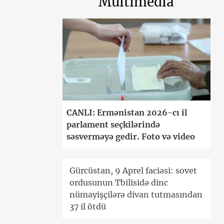
Multimedia
CANLI: Ermənistan 2026-cı il
parlament seçkilərində
səsverməyə gedir. Foto və video
Gürcüstan, 9 Aprel faciəsi: sovet
ordusunun Tbilisidə dinc
nümayişçilərə divan tutmasından
37 il ötdü