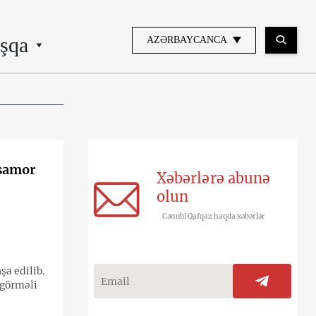
şqa
AZƏRBAYCANCA
tsamor
Xəbərlərə abunə
olun
Cənubi Qafqaz haqda xəbərlər
a edilib.
 görməli