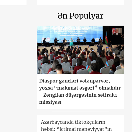
Ən Populyar
Diaspor gəncləri vətənpərvər,
yoxsa “məlumat əsgəri” olmalıdır
- Zəngilan düşərgəsinin sətiraltı
missiyası
Azərbaycanda tiktokçuların
həbsi: “ictimai mənəviyyat”ın