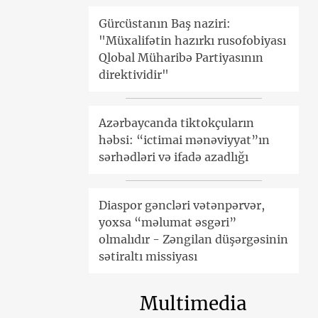
Gürcüstanın Baş naziri:
"Müxalifətin hazırkı rusofobiyası
Qlobal Müharibə Partiyasının
direktividir"
Azərbaycanda tiktokçuların
həbsi: “ictimai mənəviyyat”ın
sərhədləri və ifadə azadlığı
Diaspor gəncləri vətənpərvər,
yoxsa “məlumat əsgəri”
olmalıdır - Zəngilan düşərgəsinin
sətiraltı missiyası
Multimedia