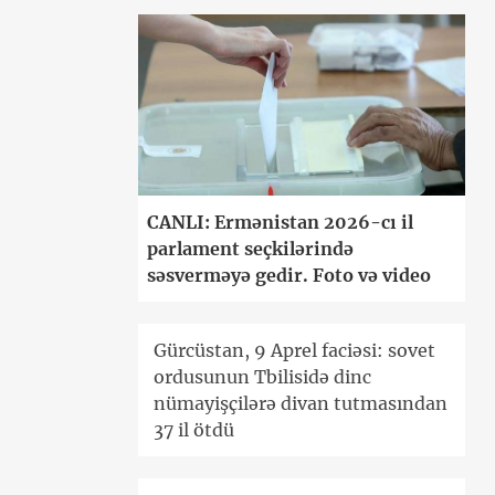
CANLI: Ermənistan 2026-cı il
parlament seçkilərində
səsverməyə gedir. Foto və video
Gürcüstan, 9 Aprel faciəsi: sovet
ordusunun Tbilisidə dinc
nümayişçilərə divan tutmasından
37 il ötdü