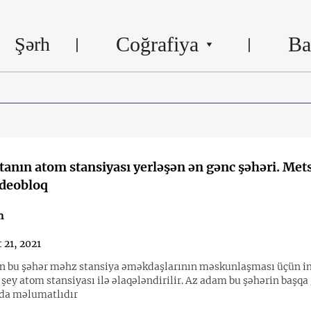
Coğrafiya
Ba
Şərh
anın atom stansiyası yerləşən ən gənc şəhəri. Me
ideobloq
n
 21, 2021
n bu şəhər məhz stansiya əməkdaşlarının məskunlaşması üçün inş
şey atom stansiyası ilə əlaqələndirilir. Az adam bu şəhərin başqa
qda məlumatlıdır