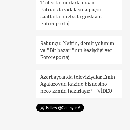
Tbilisidə minlərlə insan
Patriarxla vidalaşmaq üçün
saatlarla növbədə gözləyir.
Fotoreportaj
Sabunçu: Neftin, dəmir yolunun
və "Bit bazarı"nın kəsişdiyi yer -
Fotoreportaj
Azərbaycanda televiziyalar Emin
Ağalarovun kazino biznesinə
necə zəmin hazırlayır? - VİDEO