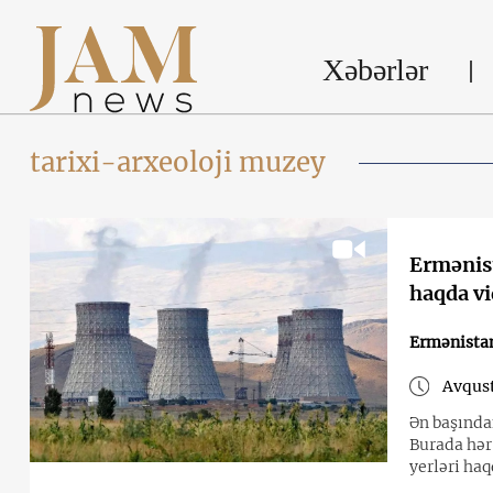
Xəbərlər
tarixi-arxeoloji muzey
Ermənist
haqda v
Ermənista
Avqust
Ən başında
Burada hər 
yerləri ha