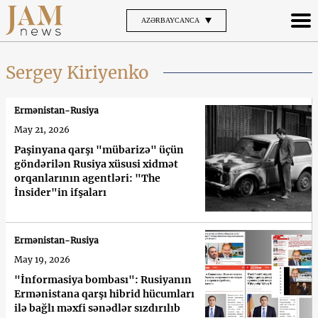
AZƏRBAYCANCA
Sergey Kiriyenko
Ermənistan-Rusiya
May 21, 2026
Paşinyana qarşı "mübarizə" üçün
göndərilən Rusiya xüsusi xidmət
orqanlarının agentləri: "The
İnsider"in ifşaları
Ermənistan-Rusiya
May 19, 2026
"İnformasiya bombası": Rusiyanın
Ermənistana qarşı hibrid hücumları
ilə bağlı məxfi sənədlər sızdırılıb