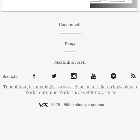
Haqqımızda
Əlaqə
Məxfilik siyasəti
Bizi izlə:
Toponimlər, terminologiya və dərc edilən materiallarda ifadə olunan
fikirlər qurumun fikirlərini əks etdirməyə bilər
2025 - Bütün hüquqlar qorunur