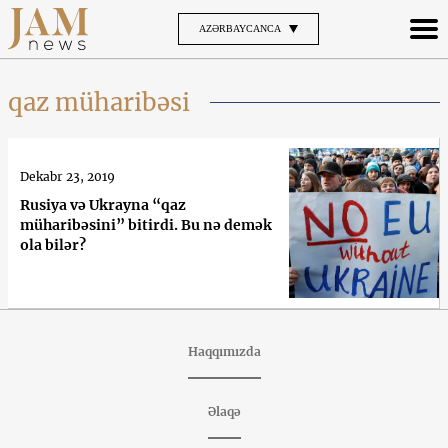
AZƏRBAYCANCA
qaz müharibəsi
Dekabr 23, 2019
Rusiya və Ukrayna “qaz
müharibəsini” bitirdi. Bu nə demək
ola bilər?
Haqqımızda
Əlaqə