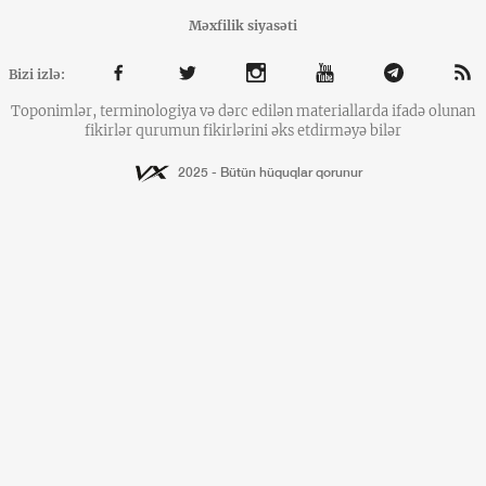
Məxfilik siyasəti
Bizi izlə:
Toponimlər, terminologiya və dərc edilən materiallarda ifadə olunan
fikirlər qurumun fikirlərini əks etdirməyə bilər
2025 - Bütün hüquqlar qorunur