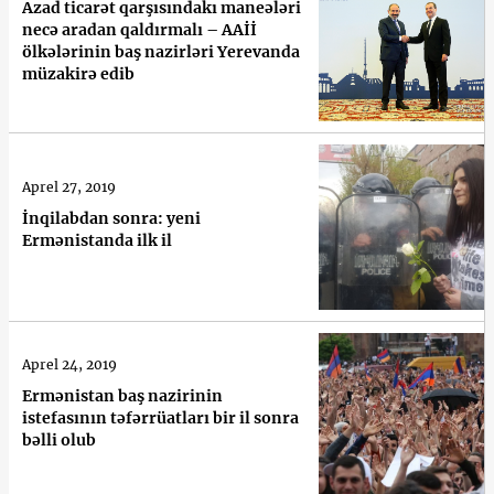
Azad ticarət qarşısındakı maneələri
necə aradan qaldırmalı – AAİİ
ölkələrinin baş nazirləri Yerevanda
müzakirə edib
Aprel 27, 2019
İnqilabdan sonra: yeni
Ermənistanda ilk il
Aprel 24, 2019
Ermənistan baş nazirinin
istefasının təfərrüatları bir il sonra
bəlli olub