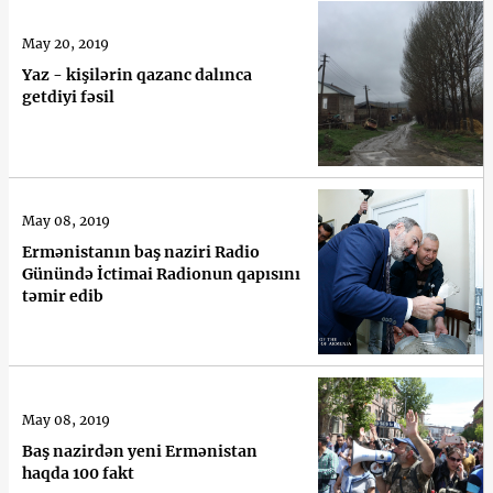
May 20, 2019
Yaz - kişilərin qazanc dalınca
getdiyi fəsil
May 08, 2019
Ermənistanın baş naziri Radio
Günündə İctimai Radionun qapısını
təmir edib
May 08, 2019
Baş nazirdən yeni Ermənistan
haqda 100 fakt