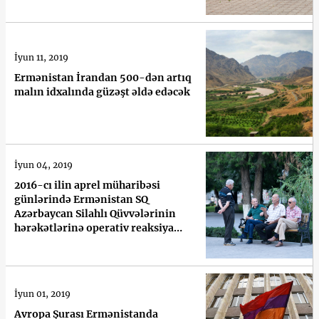
İyun 11, 2019
Ermənistan İrandan 500-dən artıq
malın idxalında güzəşt əldə edəcək
İyun 04, 2019
2016-cı ilin aprel müharibəsi
günlərində Ermənistan SQ
Azərbaycan Silahlı Qüvvələrinin
hərəkətlərinə operativ reaksiya
veriblərmi – istintaq komissiyası
araşdırır
İyun 01, 2019
Avropa Şurası Ermənistanda