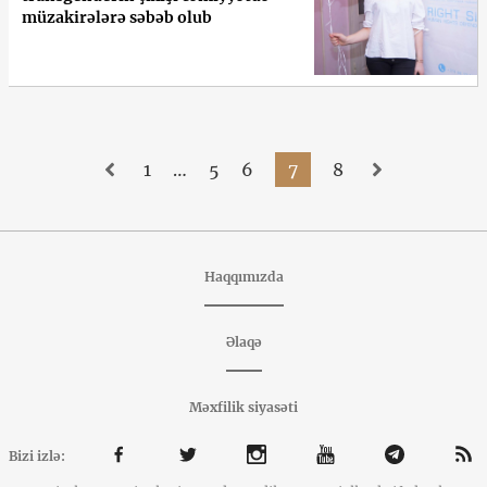
müzakirələrə səbəb olub
1
…
5
6
7
8
Haqqımızda
Əlaqə
Məxfilik siyasəti
Bizi izlə: