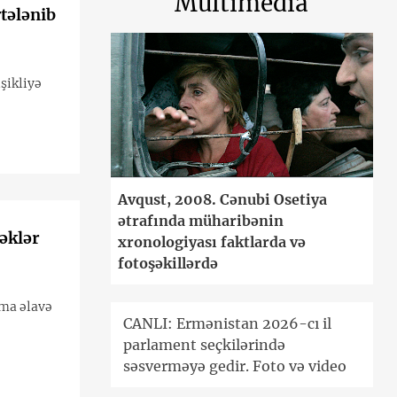
Multimedia
rtələnib
şikliyə
Avqust, 2008. Cənubi Osetiya
ətrafında müharibənin
əklər
xronologiyası faktlarda və
fotoşəkillərdə
ama əlavə
CANLI: Ermənistan 2026-cı il
parlament seçkilərində
səsverməyə gedir. Foto və video