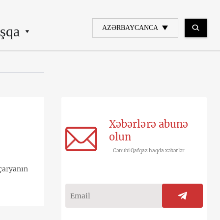
şqa
AZƏRBAYCANCA
Xəbərlərə abunə
olun
Cənubi Qafqaz haqda xəbərlər
çaryanın