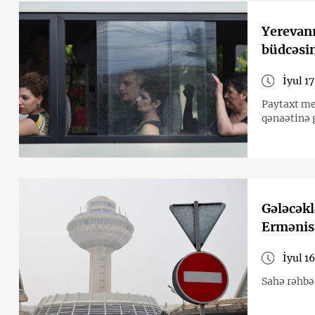
Yerevanı
büdcəsin
İyul 17
Paytaxt mer
qənaətinə 
Gələcəkl
Ermənist
İyul 1
Sahə rəhbər