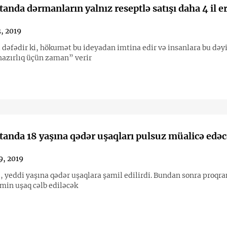
anda dərmanların yalnız reseptlə satışı daha 4 il e
3, 2019
i dəfədir ki, hökumət bu ideyadan imtina edir və insanlara bu dəyi
 hazırlıq üçün zaman” verir
anda 18 yaşına qədər uşaqları pulsuz müalicə edəc
9, 2019
u, yeddi yaşına qədər uşaqlara şamil edilirdi. Bundan sonra proqr
 min uşaq cəlb ediləcək