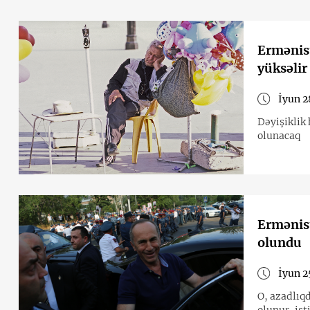
Ermənis
yüksəlir
İyun 2
Dəyişiklik
olunacaq
Ermənist
olundu
İyun 2
O, azadlıqd