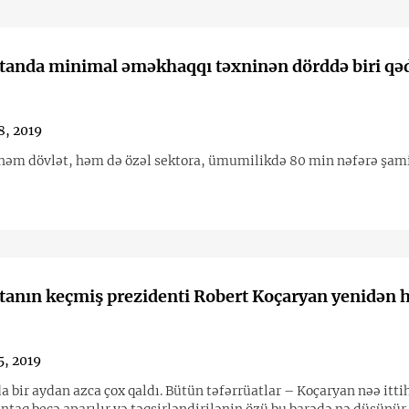
tanda minimal əməkhaqqı təxninən dörddə biri qə
8, 2019
 həm dövlət, həm də özəl sektora, ümumilikdə 80 min nəfərə şam
anın keçmiş prezidenti Robert Koçaryan yenidən 
5, 2019
a bir aydan azca çox qaldı. Bütün təfərrüatlar – Koçaryan nəə itt