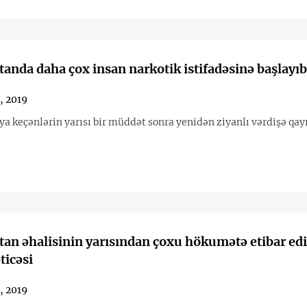
anda daha çox insan narkotik istifadəsinə başlayıb
6, 2019
ya keçənlərin yarısı bir müddət sonra yenidən ziyanlı vərdişə qay
an əhalisinin yarısından çoxu hökumətə etibar edi
ticəsi
0, 2019