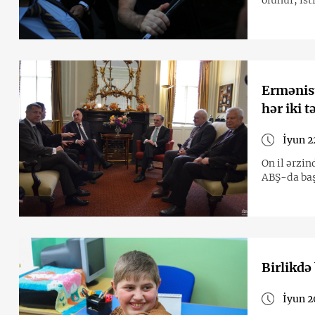
olunur, ist
Ermənist
hər iki 
İyun 2
On il ərzi
ABŞ-da baş
Birlikdə
İyun 2