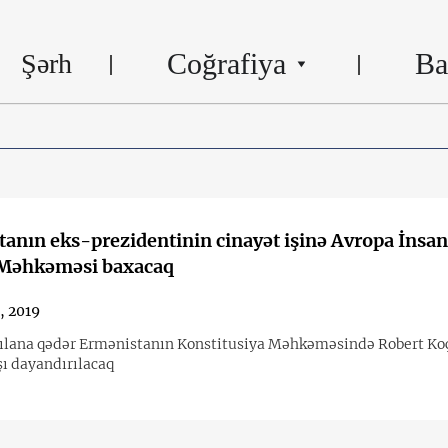
Coğrafiya
Ba
Şərh
anın eks-prezidentinin cinayət işinə Avropa İnsan
 Məhkəməsi baxacaq
9, 2019
rılana qədər Ermənistanın Konstitusiya Məhkəməsində Robert Ko
şı dayandırılacaq