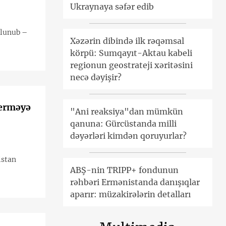
Ukraynaya səfər edib
olunub –
Xəzərin dibində ilk rəqəmsal
körpü: Sumqayıt-Aktau kabeli
regionun geostrateji xəritəsini
necə dəyişir?
verməyə
"Ani reaksiya"dan mümkün
qanuna: Gürcüstanda milli
dəyərləri kimdən qoruyurlar?
istan
ABŞ-nin TRIPP+ fondunun
rəhbəri Ermənistanda danışıqlar
aparır: müzakirələrin detalları