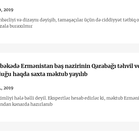
9, 2019
hbərliyi və dizaynı dəyişib, tamaşaçılar üçün də ciddiyyət tətbiq 
 zala buraxılmır
əbəkədə Ermənistan baş nazirinin Qarabağı təhvil 
duğu haqda saxta məktub yayılıb
4, 2019
imliyi hələ bəlli deyil. Ekspertlər hesab edirlər ki, məktub Ermən
ndan kənarda hazırlanıb