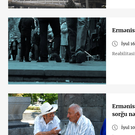
Ermənist
İyul 1
Reabilitasi
Ermənist
sorğu nə
İyul 1