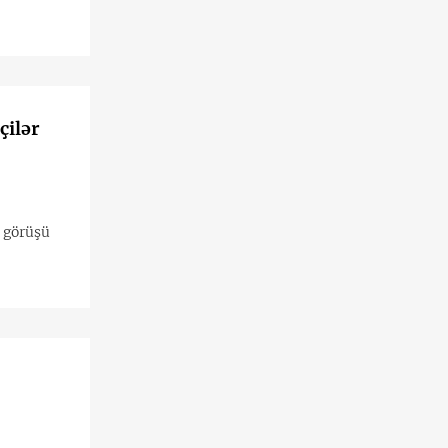
çilər
n görüşü