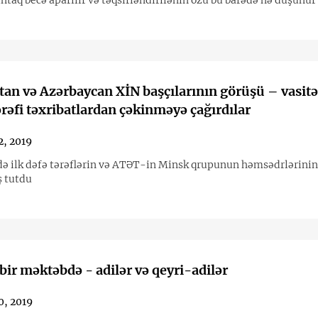
intaq becə aparılır və təqsirləndirilənin özü bu barədə nə düşünür
an və Azərbaycan XİN başçılarının görüşü – vasitə
tərəfi təxribatlardan çəkinməyə çağırdılar
2, 2019
ndə ilk dəfə tərəflərin və ATƏT-in Minsk qrupunun həmsədrlərini
 tutdu
 bir məktəbdə - adilər və qeyri-adilər
0, 2019