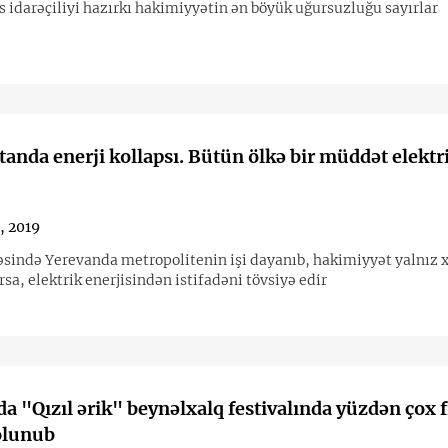
s idarəçiliyi hazırkı hakimiyyətin ən böyük uğursuzluğu sayırlar
anda enerji kollapsı. Bütün ölkə bir müddət elektr
0, 2019
əsində Yerevanda metropolitenin işi dayanıb, hakimiyyət yalnız 
rsa, elektrik enerjisindən istifadəni tövsiyə edir
a "Qızıl ərik" beynəlxalq festivalında yüzdən çox 
olunub