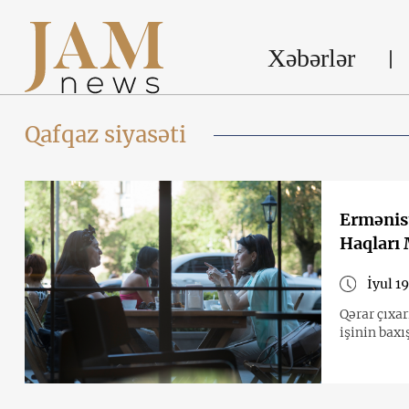
Xəbərlər
Qafqaz siyasəti
Ermənist
Haqları
İyul 1
Qərar çıxa
işinin baxı