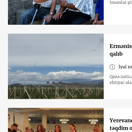
İnsanlar pi
Ermənist
qalıb
İyul 1
Qəza nətic
ehtiyac ola
Yerevand
təqdim 