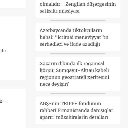
olmalıdır - Zəngilan düşərgəsinin
sətiraltı missiyası
Azərbaycanda tiktokçuların
həbsi: “ictimai mənəviyyat”ın
sərhədləri və ifadə azadlığı
ıdır
Xəzərin dibində ilk rəqəmsal
körpü: Sumqayıt-Aktau kabeli
regionun geostrateji xəritəsini
necə dəyişir?
r –
ABŞ-nin TRIPP+ fondunun
rəhbəri Ermənistanda danışıqlar
aparır: müzakirələrin detalları