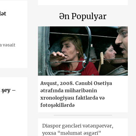
lət
Ən Populyar
a vəsait
Avqust, 2008. Cənubi Osetiya
z şey –
ətrafında müharibənin
xronologiyası faktlarda və
fotoşəkillərdə
Diaspor gəncləri vətənpərvər,
yoxsa “məlumat əsgəri”