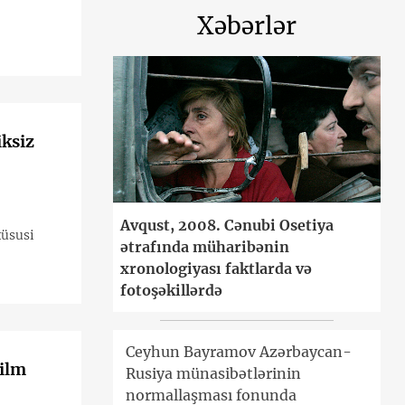
Xəbərlər
iksiz
Avqust, 2008. Cənubi Osetiya
xüsusi
ətrafında müharibənin
xronologiyası faktlarda və
fotoşəkillərdə
Ceyhun Bayramov Azərbaycan-
film
Rusiya münasibətlərinin
normallaşması fonunda