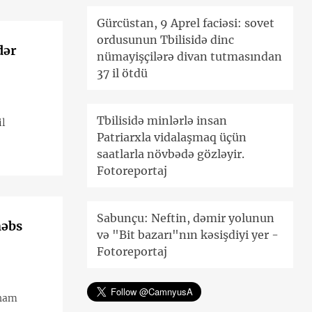
Gürcüstan, 9 Aprel faciəsi: sovet
ordusunun Tbilisidə dinc
dər
nümayişçilərə divan tutmasından
37 il ötdü
Tbilisidə minlərlə insan
il
Patriarxla vidalaşmaq üçün
saatlarla növbədə gözləyir.
Fotoreportaj
Sabunçu: Neftin, dəmir yolunun
həbs
və "Bit bazarı"nın kəsişdiyi yer -
Fotoreportaj
iham