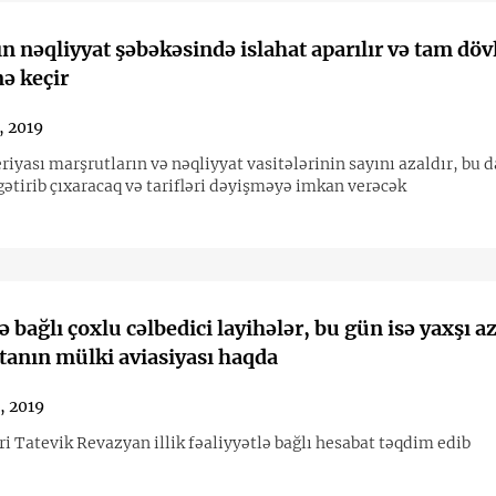
n nəqliyyat şəbəkəsində islahat aparılır və tam döv
ə keçir
, 2019
iyası marşrutların və nəqliyyat vasitələrinin sayını azaldır, bu d
gətirib çıxaracaq və tarifləri dəyişməyə imkan verəcək
ə bağlı çoxlu cəlbedici layihələr, bu gün isə yaxşı a
anın mülki aviasiyası haqda
6, 2019
i Tatevik Revazyan illik fəaliyyətlə bağlı hesabat təqdim edib