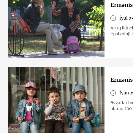
Ermənist
İyul 0
Artıq ikinc
“psixoloji
Ermənist
İyun 2
Əvvəllər b
olaraq 200