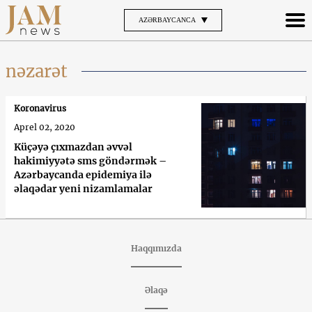
AZƏRBAYCANCA
nəzarət
Koronavirus
Aprel 02, 2020
Küçəyə çıxmazdan əvvəl
hakimiyyətə sms göndərmək –
Azərbaycanda epidemiya ilə
əlaqədar yeni nizamlamalar
Haqqımızda
Əlaqə