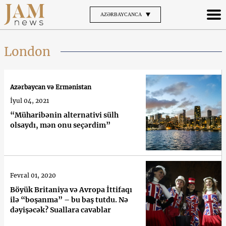
AZƏRBAYCANCA
London
Azərbaycan və Ermənistan
İyul 04, 2021
“Müharibənin alternativi sülh
olsaydı, mən onu seçərdim”
Fevral 01, 2020
Böyük Britaniya və Avropa İttifaqı
ilə “boşanma” – bu baş tutdu. Nə
dəyişəcək? Suallara cavablar