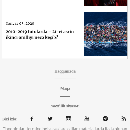
Yanvar 03, 2020
2010-2019 fotolarda – 21-ci əsrin
ikinci onilliyi necə keçib?
Haqqımızda
Əlaqə
Məxfilik siyasəti
Bizi izlə:
Toponimlər, terminologiya və dərc edilən materiallarda ifadə olunan