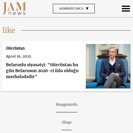
AZƏRBAYCANCA
like
Gürcüstan
Aprel 16, 2025
Belaruslu siyasətçi: "Gürcüstan bu
gün Belarusun 2020-ci ildə olduğu
mərhələdədir"
Haqqımızda
Əlaqə