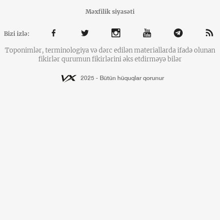
Məxfilik siyasəti
Bizi izlə:
Toponimlər, terminologiya və dərc edilən materiallarda ifadə olunan
fikirlər qurumun fikirlərini əks etdirməyə bilər
2025 - Bütün hüquqlar qorunur