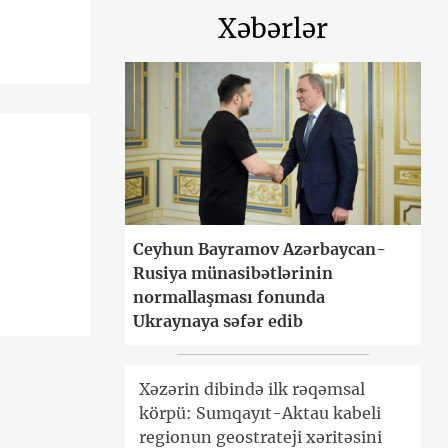
Xəbərlər
Ceyhun Bayramov Azərbaycan-
Rusiya münasibətlərinin
normallaşması fonunda
Ukraynaya səfər edib
Xəzərin dibində ilk rəqəmsal
körpü: Sumqayıt-Aktau kabeli
regionun geostrateji xəritəsini