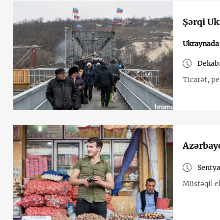
Şərqi Uk
Ukraynada
Dekabr
Azərbayc
Sentya
Müstəqil ek