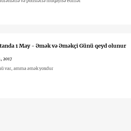
ürənlərlə və polislərlə müqayisə edirlər
tanda 1 May - Əmək və Əməkçi Günü qeyd olunur
, 2017
nü var, amma əmək yoxdur