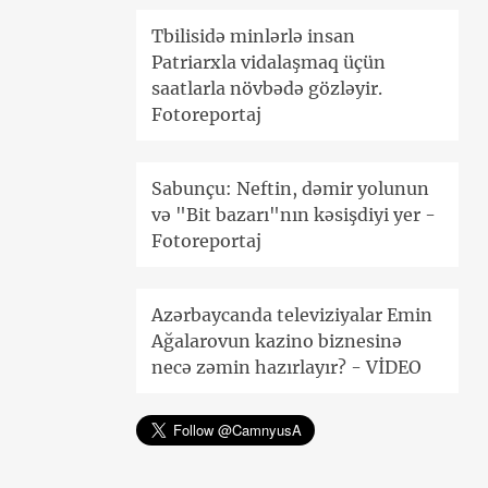
Tbilisidə minlərlə insan
Patriarxla vidalaşmaq üçün
saatlarla növbədə gözləyir.
Fotoreportaj
Sabunçu: Neftin, dəmir yolunun
və "Bit bazarı"nın kəsişdiyi yer -
Fotoreportaj
Azərbaycanda televiziyalar Emin
Ağalarovun kazino biznesinə
necə zəmin hazırlayır? - VİDEO