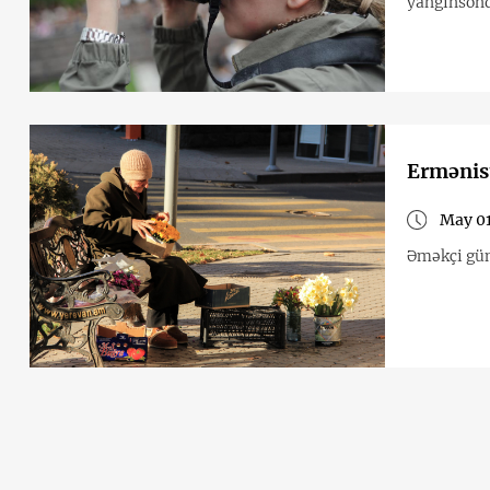
yanğınsönd
Ermənis
May 01
Əməkçi gü