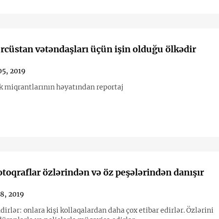
rcüstan vətəndaşları üçün işin olduğu ölkədir
05, 2019
 miqrantlarının həyatından reportaj
toqraflar özlərindən və öz peşələrindən danışır
8, 2019
irlər: onlara kişi kollaqalardan daha çox etibar edirlər. Özlərini