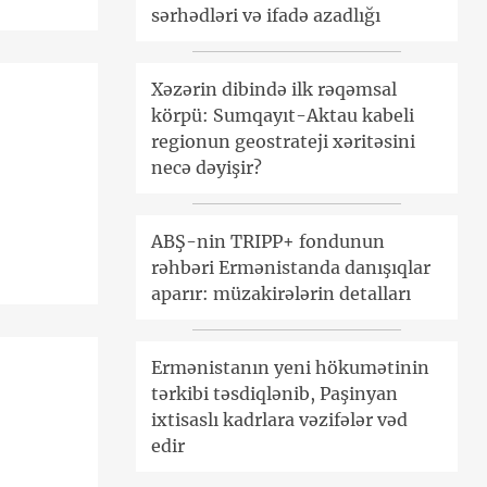
sərhədləri və ifadə azadlığı
Xəzərin dibində ilk rəqəmsal
körpü: Sumqayıt-Aktau kabeli
regionun geostrateji xəritəsini
necə dəyişir?
ABŞ-nin TRIPP+ fondunun
rəhbəri Ermənistanda danışıqlar
aparır: müzakirələrin detalları
Ermənistanın yeni hökumətinin
tərkibi təsdiqlənib, Paşinyan
ixtisaslı kadrlara vəzifələr vəd
edir