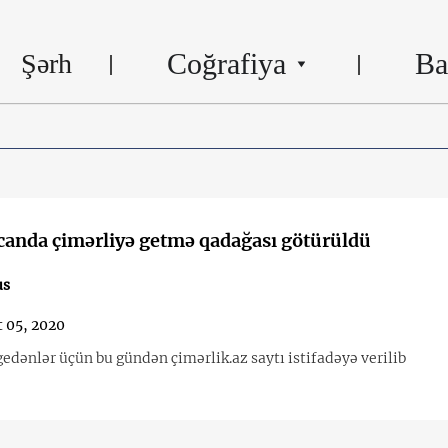
Coğrafiya
Ba
Şərh
anda çimərliyə getmə qadağası götürüldü
us
 05, 2020
edənlər üçün bu gündən çimərlik.az saytı istifadəyə verilib