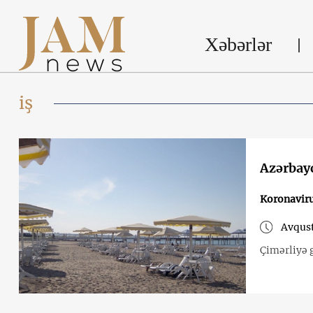
Xəbərlər
iş
Azərbayc
Koronavir
Avqust
Çimərliyə g