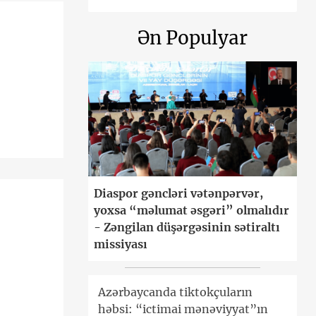
Ən Populyar
Diaspor gəncləri vətənpərvər,
yoxsa “məlumat əsgəri” olmalıdır
- Zəngilan düşərgəsinin sətiraltı
missiyası
Azərbaycanda tiktokçuların
həbsi: “ictimai mənəviyyat”ın