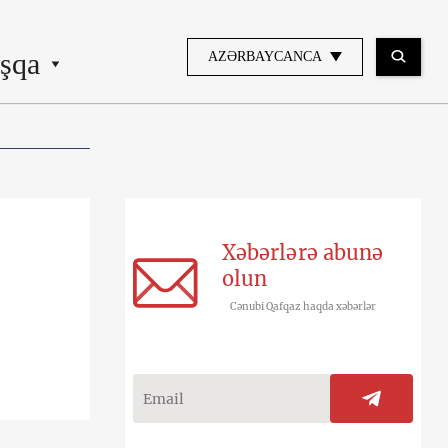
şqa
AZƏRBAYCANCA
Xəbərlərə abunə
olun
Cənubi Qafqaz haqda xəbərlər