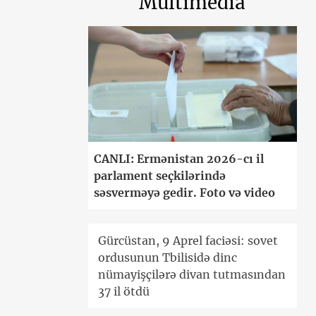
Multimedia
CANLI: Ermənistan 2026-cı il
parlament seçkilərində
səsverməyə gedir. Foto və video
Gürcüstan, 9 Aprel faciəsi: sovet
ordusunun Tbilisidə dinc
nümayişçilərə divan tutmasından
37 il ötdü