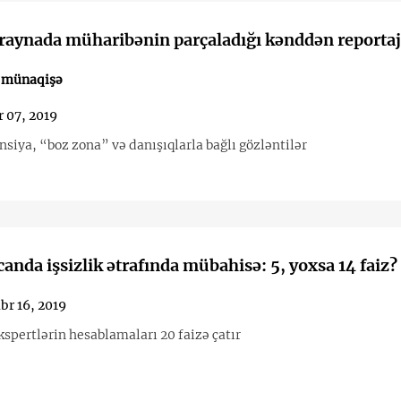
raynada müharibənin parçaladığı kənddən reportaj
 münaqişə
 07, 2019
Ticarət, pensiya, “boz zona” və danışıqlarla bağlı gözləntilər
anda işsizlik ətrafında mübahisə: 5, yoxsa 14 faiz?
br 16, 2019
spertlərin hesablamaları 20 faizə çatır