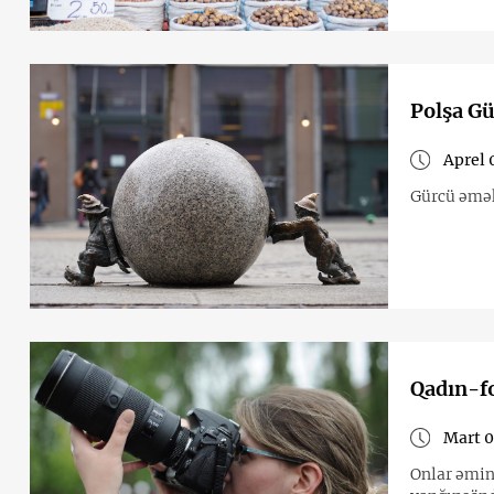
Polşa Gü
Aprel 
Gürcü əmək
Qadın-fo
Mart 0
Onlar əmind