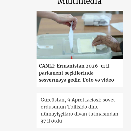
Multimedia
CANLI: Ermənistan 2026-cı il
parlament seçkilərində
səsverməyə gedir. Foto və video
Gürcüstan, 9 Aprel faciəsi: sovet
ordusunun Tbilisidə dinc
nümayişçilərə divan tutmasından
37 il ötdü