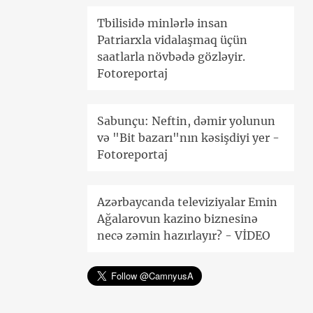
Tbilisidə minlərlə insan
Patriarxla vidalaşmaq üçün
saatlarla növbədə gözləyir.
Fotoreportaj
Sabunçu: Neftin, dəmir yolunun
və "Bit bazarı"nın kəsişdiyi yer -
Fotoreportaj
Azərbaycanda televiziyalar Emin
Ağalarovun kazino biznesinə
necə zəmin hazırlayır? - VİDEO