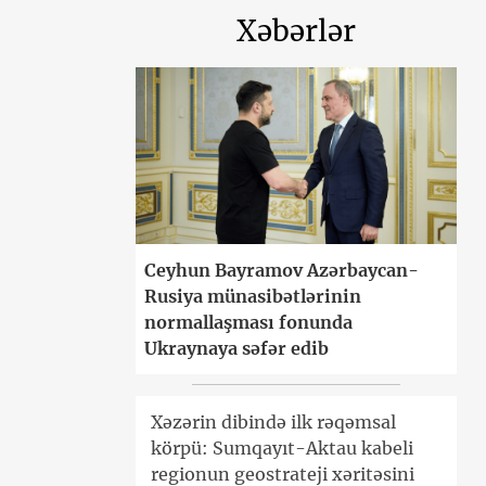
Xəbərlər
Ceyhun Bayramov Azərbaycan-
Rusiya münasibətlərinin
normallaşması fonunda
Ukraynaya səfər edib
Xəzərin dibində ilk rəqəmsal
körpü: Sumqayıt-Aktau kabeli
regionun geostrateji xəritəsini