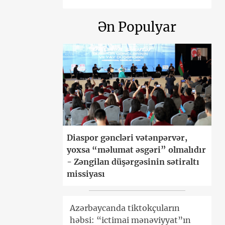
Ən Populyar
Diaspor gəncləri vətənpərvər,
yoxsa “məlumat əsgəri” olmalıdır
- Zəngilan düşərgəsinin sətiraltı
missiyası
Azərbaycanda tiktokçuların
həbsi: “ictimai mənəviyyat”ın