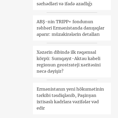
sərhədləri və ifadə azadlığı
ABŞ-nin TRIPP+ fondunun
rəhbəri Ermənistanda danışıqlar
aparır: müzakirələrin detalları
Xəzərin dibində ilk rəqəmsal
körpü: Sumqayıt-Aktau kabeli
regionun geostrateji xəritəsini
necə dəyişir?
Ermənistanın yeni hökumətinin
tərkibi təsdiqlənib, Paşinyan
ixtisaslı kadrlara vəzifələr vəd
edir