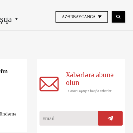
şqa
AZƏRBAYCANCA
çün
Xəbərlərə abunə
olun
Cənubi Qafqaz haqda xəbərlər
 gündəmə