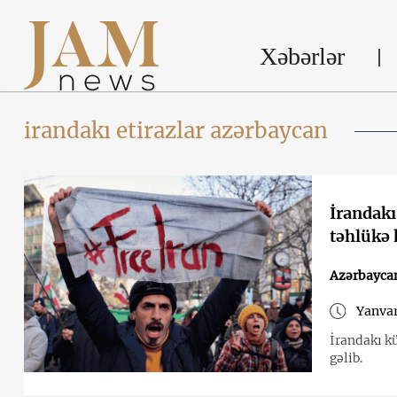
Xəbərlər
irandakı etirazlar azərbaycan
İrandakı
təhlükə
Azərbaycan
Yanvar
İrandakı k
gəlib.