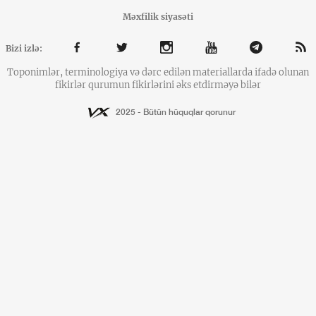
Məxfilik siyasəti
Bizi izlə:
Toponimlər, terminologiya və dərc edilən materiallarda ifadə olunan
fikirlər qurumun fikirlərini əks etdirməyə bilər
2025 - Bütün hüquqlar qorunur