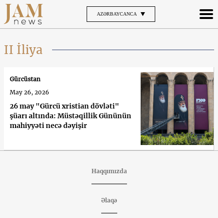
AZƏRBAYCANCA
II İliya
Gürcüstan
May 26, 2026
26 may "Gürcü xristian dövləti"
şüarı altında: Müstəqillik Gününün
mahiyyəti necə dəyişir
Haqqımızda
Əlaqə