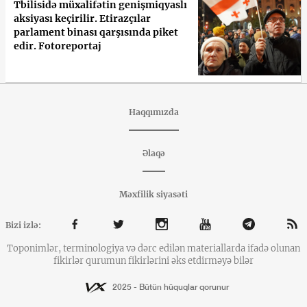
Tbilisidə müxalifətin genişmiqyaslı
aksiyası keçirilir. Etirazçılar
parlament binası qarşısında piket
edir. Fotoreportaj
Haqqımızda
Əlaqə
Məxfilik siyasəti
Bizi izlə:
Toponimlər, terminologiya və dərc edilən materiallarda ifadə olunan
fikirlər qurumun fikirlərini əks etdirməyə bilər
2025 - Bütün hüquqlar qorunur