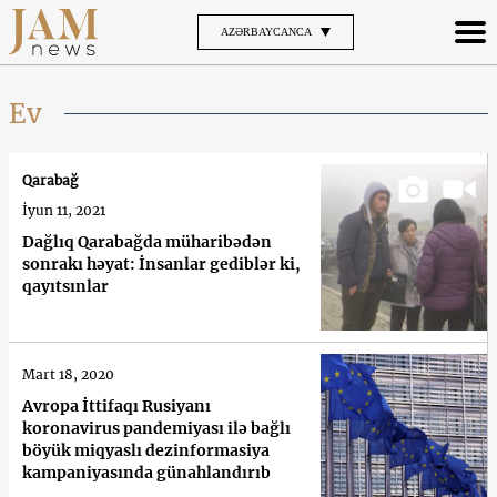
AZƏRBAYCANCA
Ev
Qarabağ
İyun 11, 2021
Dağlıq Qarabağda müharibədən
sonrakı həyat: İnsanlar gediblər ki,
qayıtsınlar
Mart 18, 2020
Avropa İttifaqı Rusiyanı
koronavirus pandemiyası ilə bağlı
böyük miqyaslı dezinformasiya
kampaniyasında günahlandırıb