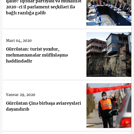
qalıb? İqtidar partiyası və müxalifət
2020-ci il parlament seçkiləri ilə
bağlı razılığa gəlib
Mart 04, 2020
Gürcüstan: turist yoxdur,
mehmanxanalar müflisləşmə
həddindədir
Yanvar 29, 2020
Gürcüstan Çinə birbaşa aviareysləri
dayandırıb