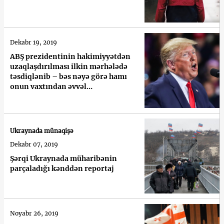
Dekabr 19, 2019
ABŞ prezidentinin hakimiyyətdən
uzaqlaşdırılması ilkin mərhələdə
təsdiqlənib – bəs nəyə görə hamı
onun vaxtından əvvəl
getməyəcəyinə əmindir?
Ukraynada münaqişə
Dekabr 07, 2019
Şərqi Ukraynada müharibənin
parçaladığı kənddən reportaj
Noyabr 26, 2019