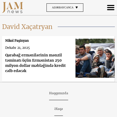
AZƏRBAYCANCA
David Xaçatryan
Nikol Paşinyan
Dekabr 21, 2025
Qarabağ ermənilərinin mənzil
təminatı üçün Ermənistan 250
milyon dollar məbləğində kredit
cəlb edəcək
Haqqımızda
Əlaqə