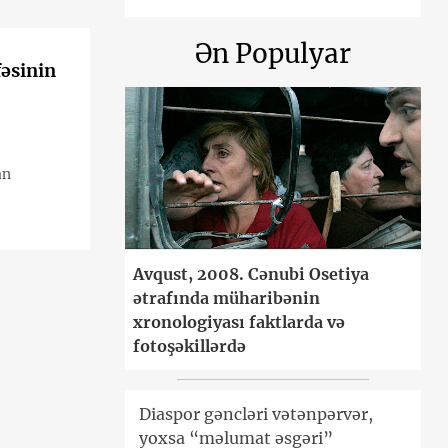
Ən Populyar
əsinin
an
Avqust, 2008. Cənubi Osetiya
ətrafında müharibənin
xronologiyası faktlarda və
fotoşəkillərdə
Diaspor gəncləri vətənpərvər,
yoxsa “məlumat əsgəri”