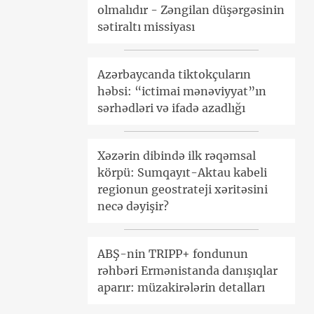
olmalıdır - Zəngilan düşərgəsinin
sətiraltı missiyası
Azərbaycanda tiktokçuların
həbsi: “ictimai mənəviyyat”ın
sərhədləri və ifadə azadlığı
Xəzərin dibində ilk rəqəmsal
körpü: Sumqayıt-Aktau kabeli
regionun geostrateji xəritəsini
necə dəyişir?
ABŞ-nin TRIPP+ fondunun
rəhbəri Ermənistanda danışıqlar
aparır: müzakirələrin detalları