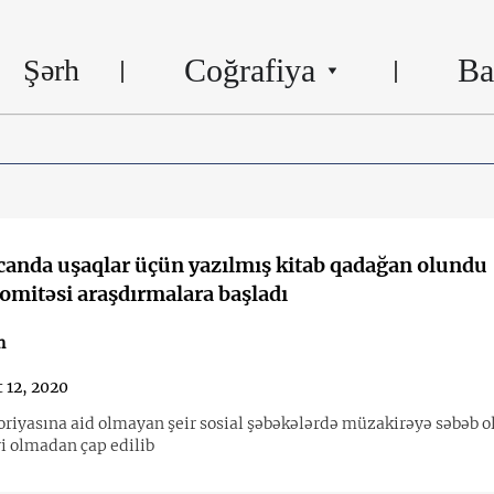
Coğrafiya
Ba
Şərh
anda uşaqlar üçün yazılmış kitab qadağan olundu
omitəsi araşdırmalara başladı
n
 12, 2020
oriyasına aid olmayan şeir sosial şəbəkələrdə müzakirəyə səbəb ol
yi olmadan çap edilib