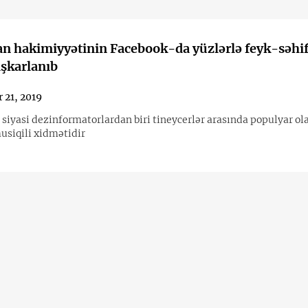
n hakimiyyətinin Facebook-da yüzlərlə feyk-səhif
şkarlanıb
 21, 2019
 siyasi dezinformatorlardan biri tineycerlər arasında populyar ol
siqili xidmətidir