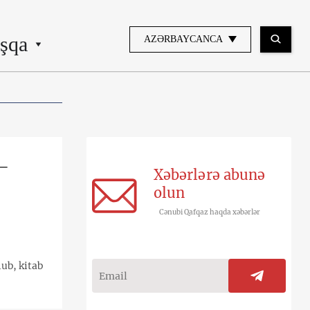
şqa
AZƏRBAYCANCA
 –
Xəbərlərə abunə
olun
Cənubi Qafqaz haqda xəbərlər
ub, kitab