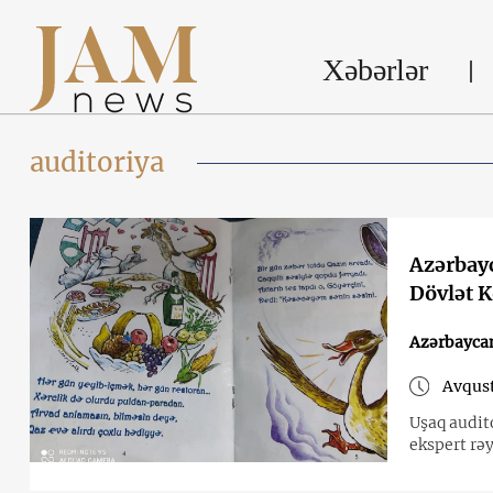
Xəbərlər
auditoriya
Azərbayc
Dövlət K
Azərbayca
Avqust
Uşaq audit
ekspert rə