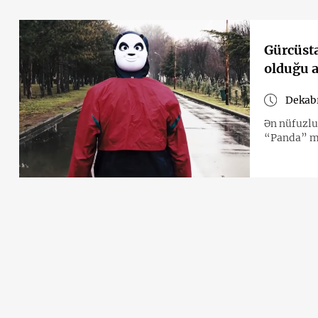
Gürcüsta
olduğu a
Dekabr
Ən nüfuzlu
“Panda” mu