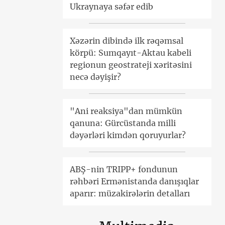
Ukraynaya səfər edib
Xəzərin dibində ilk rəqəmsal
körpü: Sumqayıt-Aktau kabeli
regionun geostrateji xəritəsini
necə dəyişir?
"Ani reaksiya"dan mümkün
qanuna: Gürcüstanda milli
dəyərləri kimdən qoruyurlar?
ABŞ-nin TRIPP+ fondunun
rəhbəri Ermənistanda danışıqlar
aparır: müzakirələrin detalları