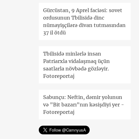
Gürcüstan, 9 Aprel faciəsi: sovet
ordusunun Tbilisidə dinc
nümayişçilərə divan tutmasından
37 il ötdü
Tbilisidə minlərlə insan
Patriarxla vidalaşmaq üçün
saatlarla növbədə gözləyir.
Fotoreportaj
Sabunçu: Neftin, dəmir yolunun
və "Bit bazarı"nın kəsişdiyi yer -
Fotoreportaj