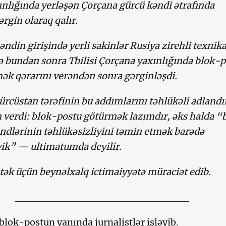
ınlığında yerləşən Çorçana gürcü kəndi ətrafında
ərgin olaraq qalır.
əndin girişində yerli sakinlər Rusiya zirehli texnika
ə bundan sonra Tbilisi Çorçana yaxınlığında blok-p
ək qərarını verəndən sonra gərginləşdi.
ürcüstan tərəfinin bu addımlarını təhlükəli adlandı
 verdi: blok-postu götürmək lazımdır, əks halda “
ndlərinin təhlükəsizliyini təmin etmək barədə
ik” — ultimatumda deyilir.
stək üçün beynəlxalq ictimaiyyətə müraciət edib.
_______________________
blok-postun yanında jurnalistlər işləyib.