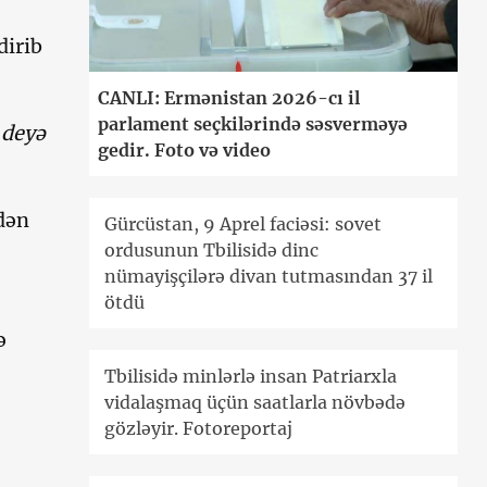
dirib
CANLI: Ermənistan 2026-cı il
parlament seçkilərində səsverməyə
 deyə
gedir. Foto və video
ndən
Gürcüstan, 9 Aprel faciəsi: sovet
ordusunun Tbilisidə dinc
nümayişçilərə divan tutmasından 37 il
ötdü
ə
Tbilisidə minlərlə insan Patriarxla
vidalaşmaq üçün saatlarla növbədə
gözləyir. Fotoreportaj