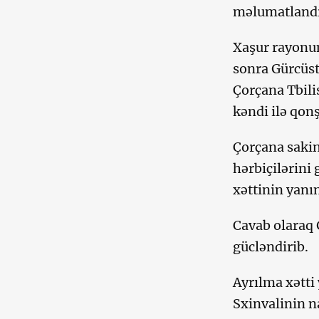
məlumatlandır
Xaşur rayonun
sonra Gürcüst
Çorçana Tbilis
kəndi ilə qon
Çorçana sakin
hərbiçilərini
xəttinin yanı
Cavab olaraq 
gücləndirib.
Ayrılma xətti
Sxinvalinin na