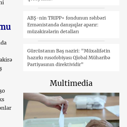
mi
ABŞ-nin TRIPP+ fondunun rəhbəri
umu
Ermənistanda danışıqlar aparır:
müzakirələrin detalları
nda
Gürcüstanın Baş naziri: "Müxalifətin
hazırkı rusofobiyası Qlobal Müharibə
akirə
Partiyasının direktividir"
ş
Multimedia
30
ks
onlar