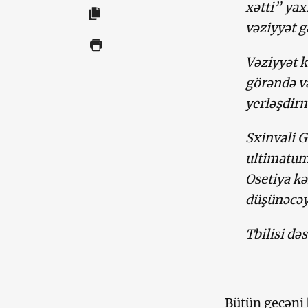
xətti” yax
vəziyyət g
Vəziyyət k
görəndə v
yerləşdirm
Sxinvali G
ultimatum
Osetiya kə
düşünəcəy
Tbilisi də
Bütün gecəni 