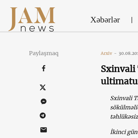
Xəbərlər
Paylaşmaq
Arxiv
-
30.08.20
Sxinvali
ultimatu
Sxinvali T
sökülməlid
təhlükəsi
İkinci gün