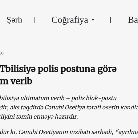
Coğrafiya
Ba
Şərh
19
 Tbilisiyə polis postuna görə
m verib
bilisiyə ultimatum verib – polis blok-postu
ir, əks təqdirdə Cənubi Osetiya tərəfi osetin kəndl
zliyini təmin etməyə hazırdır.
dür ki, Cənubi Osetiyanın inzibati sərhədi, “ayrılm