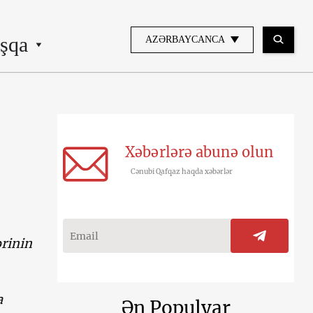
şqa
AZƏRBAYCANCA
Xəbərlərə abunə olun
Cənubi Qafqaz haqda xəbərlər
ərinin
a
Ən Populyar