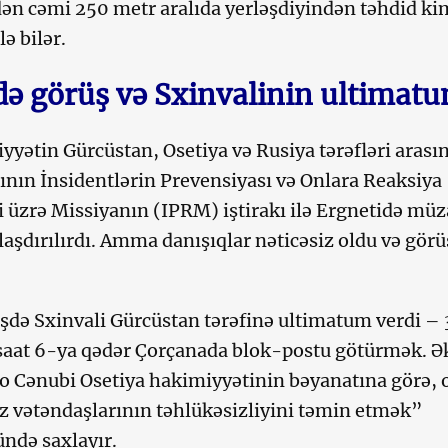
dən cəmi 250 metr aralıda yerləşdiyindən təhdid ki
ə bilər.
də görüş və Sxinvalinin ultimat
iyyətin Gürcüstan, Osetiya və Rusiya tərəfləri arası
qının İnsidentlərin Prevensiyası və Onlara Reaksiya
üzrə Missiyanın (IPRM) iştirakı ilə Ergnetidə müz
laşdırılırdı. Amma danışıqlar nəticəsiz oldu və görü
də Sxinvali Gürcüstan tərəfinə ultimatum verdi – 
saat 6-ya qədər Çorçanada blok-postu götürmək. Ə
o Cənubi Osetiya hakimiyyətinin bəyanatına görə, 
öz vətəndaşlarının təhlükəsizliyini təmin etmək”
ndə saxlayır.