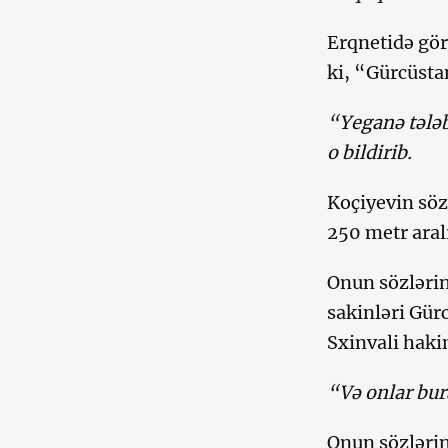
Erqnetidə gör
ki, “Gürcüsta
“Yeganə tələb
o bildirib.
Koçiyevin söz
250 metr aral
Onun sözlərin
sakinləri Gür
Sxinvali haki
“Və onlar bu
Onun sözlərin