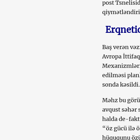
post Tsnelisi
qiymətləndiril
Erqneti
Baş verən vəz
Avropa İttifa
Mexanizmləri 
edilməsi plan
sonda kəsildi.
Məhz bu görüş
avqust səhər 
halda de-fakt
“öz gücü ilə 
hüququnu özü