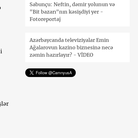
Sabunçu: Neftin, dəmir yolunun və
ə
"Bit bazarı"nın kəsişdiyi yer -
Fotoreportaj
Azərbaycanda televiziyalar Emin
Ağalarovun kazino biznesinə necə
i
zəmin hazırlayır? - VİDEO
şlər