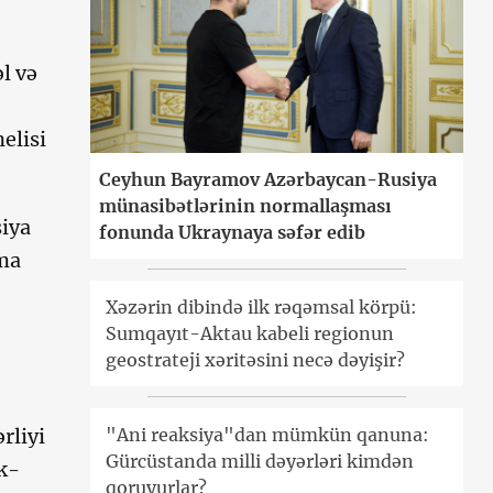
l və
elisi
Ceyhun Bayramov Azərbaycan-Rusiya
münasibətlərinin normallaşması
siya
fonunda Ukraynaya səfər edib
lma
Xəzərin dibində ilk rəqəmsal körpü:
Sumqayıt-Aktau kabeli regionun
geostrateji xəritəsini necə dəyişir?
rliyi
"Ani reaksiya"dan mümkün qanuna:
Gürcüstanda milli dəyərləri kimdən
ok-
qoruyurlar?