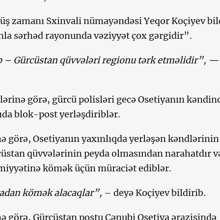
üş zamanı Sxinvali nümayəndəsi Yeqor Koçiyev bil
nla sərhəd rayonunda vəziyyət çox gərgidir”.
 – Gürcüstan qüvvələri regionu tərk etməlidir”, —
lərinə görə, gürcü polisləri gecə Osetiyanın kəndi
ıda blok-post yerləşdiriblər.
ə görə, Osetiyanın yaxınlıqda yerləşən kəndlərinin
cüstan qüvvələrinin peyda olmasından narahatdır v
miyyətinə kömək üçün müraciət ediblər.
radan kömək alacaqlar”,
– deyə Koçiyev bildirib.
ə görə, Gürcüstan postu Cənubi Osetiya ərazisində