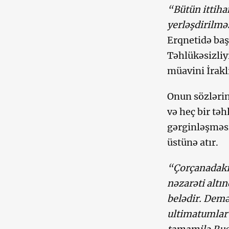
“Bütün ittiha
yerləşdirilməs
Erqnetidə ba
Təhlükəsizliy
müavini İrakli
Onun sözlərin
və heç bir tə
gərginləşməsi
üstünə atır.
“Çorçanadakı
nəzarəti altın
belədir. Deməl
ultimatumlar 