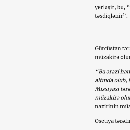
yerləşir, bu, 
təsdiqlənir”.
Gürcüstan tər
müzakirə olu
“Bu ərazi həm
altında olub,
Missiyası tər
müzakirə ol
nazirinin müa
Osetiya tərəfi