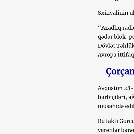
Sxinvalinin u
“Azadlıq rad
qədər blok-po
Dövlət Təhlükə
Avropa İttifa
Çorçan
Avqustun 28-d
hərbiçiləri, a
müşahidə edi
Bu faktı Gürc
verənlər barə