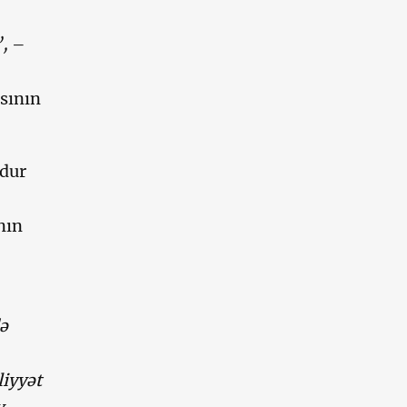
”,
–
sının
udur
nın
də
liyyət