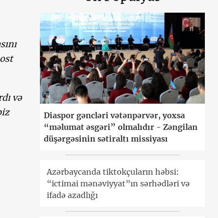
sını
ost
rdı və
biz
Diaspor gəncləri vətənpərvər, yoxsa
“məlumat əsgəri” olmalıdır - Zəngilan
düşərgəsinin sətiraltı missiyası
Azərbaycanda tiktokçuların həbsi:
“ictimai mənəviyyat”ın sərhədləri və
ifadə azadlığı