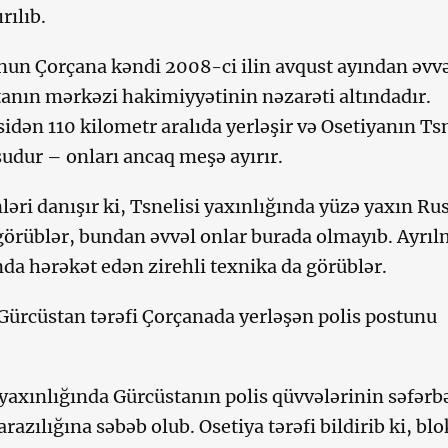
ılıb.
un Çorçana kəndi 2008-ci ilin avqust ayından əvvə
anın mərkəzi hakimiyyətinin nəzarəti altındadır.
idən 110 kilometr aralıda yerləşir və Osetiyanın Tsn
şudur – onları ancaq meşə ayırır.
ləri danışır ki, Tsnelisi yaxınlığında yüzə yaxın Ru
 görüblər, bundan əvvəl onlar burada olmayıb. Ayrı
nda hərəkət edən zirehli texnika da görüblər.
Gürcüstan tərəfi Çorçanada yerləşən polis postunu
 yaxınlığında Gürcüstanın polis qüvvələrinin səfərbə
razılığına səbəb olub. Osetiya tərəfi bildirib ki, bl