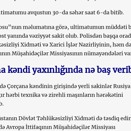
ltimatumu avqustun 30-da səhər saat 6-da bitib.
iosu”nun məlumatına görə, ultimatumun müddəti b
st yanında vəziyyət sakit olub. Polisdən başqa ora
sizliyi Xidməti və Xarici İşlər Nazirliyinin, həm d
qının Müşahidəçilər Missiyasının nümayəndələri va
a kəndi yaxınlığında nə baş veri
ə Çorçana kəndinin girişində yerli sakinlər Rusiya
ğır hərbi texnika və zirehli maşınların hərəkətini
b.
üstanın Dövlət Təhlükəsizliyi Xidməti də təsdiq edir
də Avropa İttifaqının Müşahidəçilər Missiyası