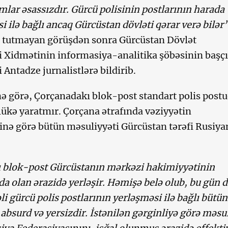
mlar əsassızdır. Gürcü polisinin postlarının harada
i ilə bağlı ancaq Gürcüstan dövləti qərar verə bilər
ş tutmayan görüşdən sonra Gürcüstan Dövlət
i Xidmətinin informasiya-analitika şöbəsinin başçı
 Antadze jurnalistlərə bildirib.
ə görə, Çorçanadakı blok-post standart polis post
hlükə yaratmır. Çorçana ətrafında vəziyyətin
nə görə bütün məsuliyyəti Gürcüstan tərəfi Rusiya
 blok-post Gürcüstanın mərkəzi hakimiyyətinin
da olan ərazidə yerləşir. Həmişə belə olub, bu gün 
i gürcü polis postlarının yerləşməsi ilə bağlı bütün
absurd və yersizdir. İstənilən gərginliyə görə məsu