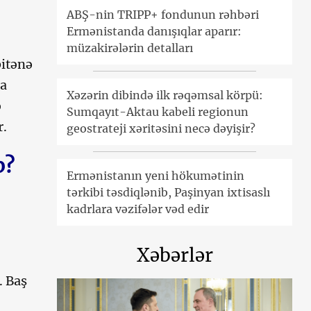
ABŞ-nin TRIPP+ fondunun rəhbəri
Ermənistanda danışıqlar aparır:
müzakirələrin detalları
itənə
da
Xəzərin dibində ilk rəqəmsal körpü:
ə
Sumqayıt-Aktau kabeli regionun
r.
geostrateji xəritəsini necə dəyişir?
b?
Ermənistanın yeni hökumətinin
tərkibi təsdiqlənib, Paşinyan ixtisaslı
kadrlara vəzifələr vəd edir
Xəbərlər
. Baş