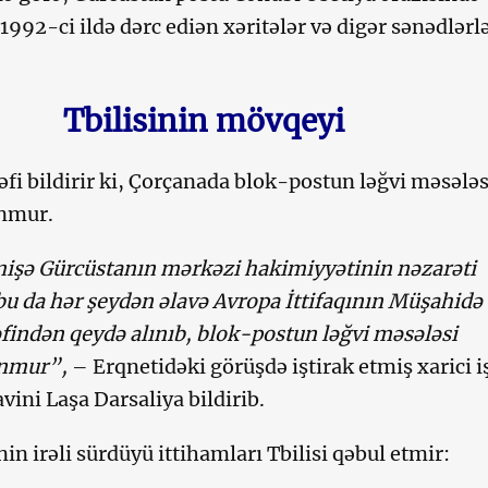
“1992-ci ildə dərc ediən xəritələr və digər sənədlərl
Tbilisinin mövqeyi
əfi bildirir ki, Çorçanada blok-postun ləğvi məsələs
nmur.
işə Gürcüstanın mərkəzi hakimiyyətinin nəzarəti
 bu da hər şeydən əlavə Avropa İttifaqının Müşahidə
əfindən qeydə alınıb, blok-postun ləğvi məsələsi
unmur”,
– Erqnetidəki görüşdə iştirak etmiş xarici i
vini Laşa Darsaliya bildirib.
nin irəli sürdüyü ittihamları Tbilisi qəbul etmir: