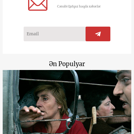
Cənubi Qafqaz haqda xəbərlər
Ən Populyar