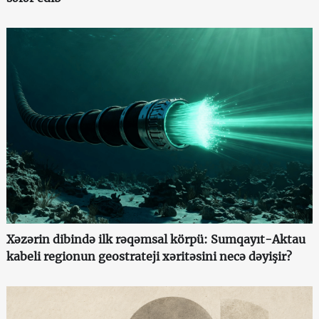
Xəzərin dibində ilk rəqəmsal körpü: Sumqayıt-Aktau
kabeli regionun geostrateji xəritəsini necə dəyişir?