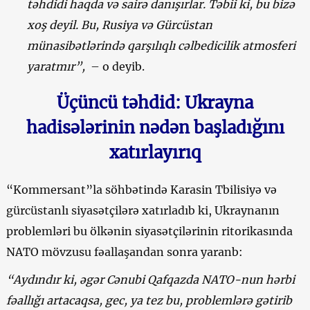
təhdidi haqda və sairə danışırlar. Təbii ki, bu bizə
xoş deyil. Bu, Rusiya və Gürcüstan
münasibətlərində qarşılıqlı cəlbedicilik atmosferi
yaratmır”,
– o deyib.
Üçüncü təhdid: Ukrayna
hadisələrinin nədən başladığını
xatırlayırıq
“Kommersant”la söhbətində Karasin Tbilisiyə və
gürcüstanlı siyasətçilərə xatırladıb ki, Ukraynanın
problemləri bu ölkənin siyasətçilərinin ritorikasında
NATO mövzusu fəallaşandan sonra yaranb:
“Aydındır ki, əgər Cənubi Qafqazda NATO-nun hərbi
fəallığı artacaqsa, gec, ya tez bu, problemlərə gətirib