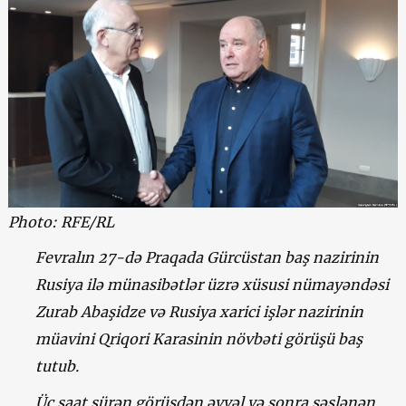
Photo: RFE/RL
Fevralın 27-də Praqada Gürcüstan baş nazirinin
Rusiya ilə münasibətlər üzrə xüsusi nümayəndəsi
Zurab Abaşidze və Rusiya xarici işlər nazirinin
müavini Qriqori Karasinin növbəti görüşü baş
tutub.
Üç saat sürən görüşdən əvvəl və sonra səslənən