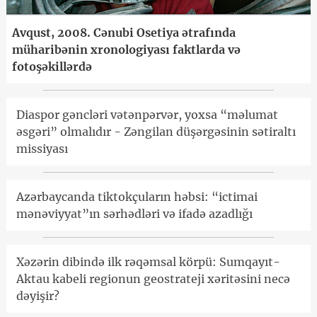
Avqust, 2008. Cənubi Osetiya ətrafında
müharibənin xronologiyası faktlarda və
fotoşəkillərdə
Diaspor gəncləri vətənpərvər, yoxsa “məlumat
əsgəri” olmalıdır - Zəngilan düşərgəsinin sətiraltı
missiyası
Azərbaycanda tiktokçuların həbsi: “ictimai
mənəviyyat”ın sərhədləri və ifadə azadlığı
Xəzərin dibində ilk rəqəmsal körpü: Sumqayıt-
Aktau kabeli regionun geostrateji xəritəsini necə
dəyişir?