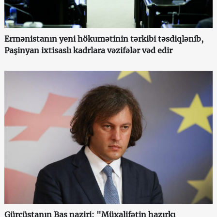
Ermənistanın yeni hökumətinin tərkibi təsdiqlənib,
Paşinyan ixtisaslı kadrlara vəzifələr vəd edir
Gürcüstanın Baş naziri: "Müxalifətin hazırkı