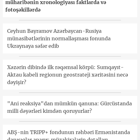
müharibənin xronologiyası faktlarda və
fotoşəkillərdə
Ceyhun Bayramov Azərbaycan-Rusiya
münasibətlərinin normallaşması fonunda
Ukraynaya səfər edib
Xəzərin dibində ilk rəqəmsal körpü: Sumqayıt-
Aktau kabeli regionun geostrateji xəritəsini necə
dəyişir?
"Ani reaksiya"dan mümkün qanuna: Gürcüstanda
milli dəyərləri kimdən qoruyurlar?
ABŞ-nin TRIPP+ fondunun rəhbəri Ermənistanda
danışıqlar aparır: müzakirələrin detalları