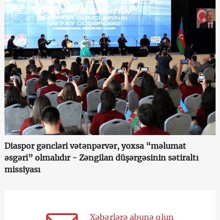
Diaspor gəncləri vətənpərvər, yoxsa “məlumat
əsgəri” olmalıdır - Zəngilan düşərgəsinin sətiraltı
missiyası
Xəbərlərə abunə olun