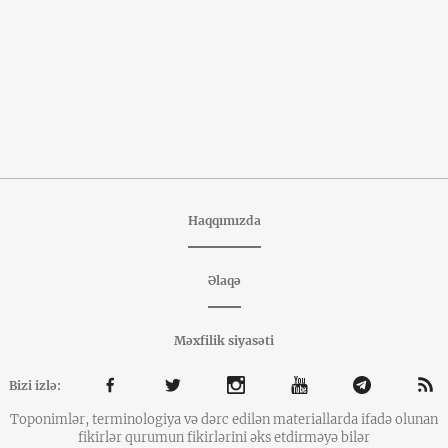
Haqqımızda
Əlaqə
Məxfilik siyasəti
Bizi izlə:
Toponimlər, terminologiya və dərc edilən materiallarda ifadə olunan
fikirlər qurumun fikirlərini əks etdirməyə bilər