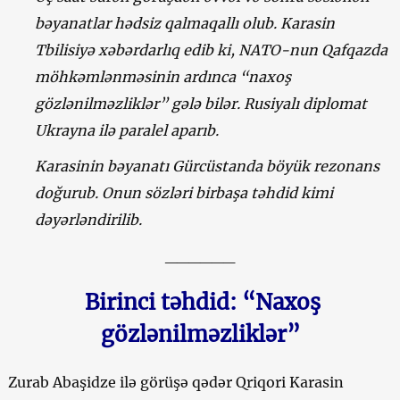
bəyanatlar hədsiz qalmaqallı olub. Karasin
Tbilisiyə xəbərdarlıq edib ki, NATO-nun Qafqazda
möhkəmlənməsinin ardınca “naxoş
gözlənilməzliklər” gələ bilər. Rusiyalı diplomat
Ukrayna ilə paralel aparıb.
Karasinin bəyanatı Gürcüstanda böyük rezonans
doğurub. Onun sözləri birbaşa təhdid kimi
dəyərləndirilib.
______
Birinci təhdid: “Naxoş
gözlənilməzliklər”
Zurab Abaşidze ilə görüşə qədər Qriqori Karasin