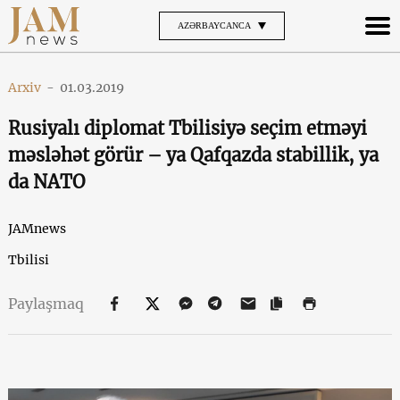
AZƏRBAYCANCA
Arxiv
-
01.03.2019
Rusiyalı diplomat Tbilisiyə seçim etməyi
məsləhət görür – ya Qafqazda stabillik, ya
da NATO
JAMnews
Tbilisi
Paylaşmaq