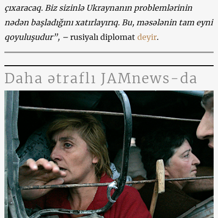
çıxaracaq. Biz sizinlə Ukraynanın problemlərinin
nədən başladığını xatırlayırıq. Bu, məsələnin tam eyni
qoyuluşudur”, –
rusiyalı diplomat
deyir
.
Daha ətraflı JAMnews-da