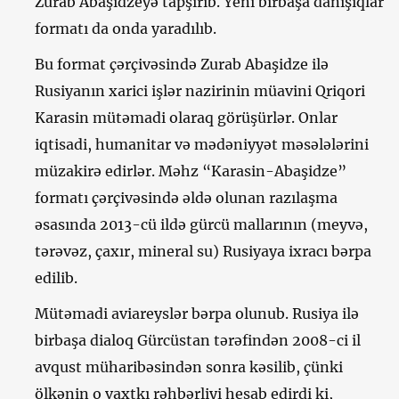
Zurab Abaşidzeyə tapşırıb. Yeni birbaşa danışıqlar
formatı da onda yaradılıb.
Bu format çərçivəsində Zurab Abaşidze ilə
Rusiyanın xarici işlər nazirinin müavini Qriqori
Karasin mütəmadi olaraq görüşürlər. Onlar
iqtisadi, humanitar və mədəniyyət məsələlərini
müzakirə edirlər. Məhz “Karasin-Abaşidze”
formatı çərçivəsində əldə olunan razılaşma
əsasında 2013-cü ildə gürcü mallarının (meyvə,
tərəvəz, çaxır, mineral su) Rusiyaya ixracı bərpa
edilib.
Mütəmadi aviareyslər bərpa olunub. Rusiya ilə
birbaşa dialoq Gürcüstan tərəfindən 2008-ci il
avqust müharibəsindən sonra kəsilib, çünki
ölkənin o vaxtkı rəhbərliyi hesab edirdi ki,