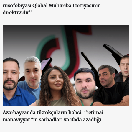
rusofobiyası Qlobal Müharibə Partiyasının
direktividir"
Azərbaycanda tiktokçuların həbsi: “ictimai
mənəviyyat”ın sərhədləri və ifadə azadlığı