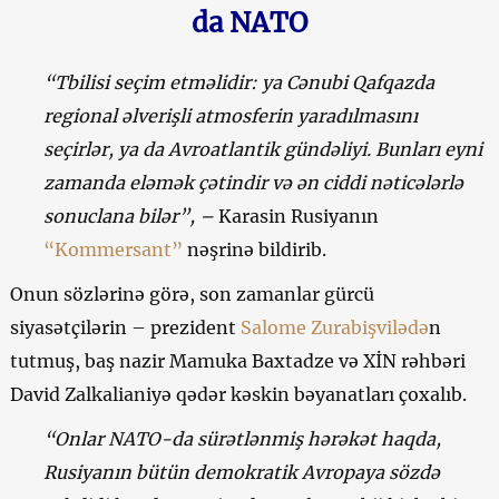
da NATO
“Tbilisi seçim etməlidir: ya Cənubi Qafqazda
regional əlverişli atmosferin yaradılmasını
seçirlər, ya da Avroatlantik gündəliyi. Bunları eyni
zamanda eləmək çətindir və ən ciddi nəticələrlə
sonuclana bilər”, –
Karasin Rusiyanın
“Kommersant”
nəşrinə bildirib.
Onun sözlərinə görə, son zamanlar gürcü
siyasətçilərin – prezident
Salome Zurabişvilədə
n
tutmuş, baş nazir Mamuka Baxtadze və XİN rəhbəri
David Zalkalianiyə qədər kəskin bəyanatları çoxalıb.
“Onlar NATO-da sürətlənmiş hərəkət haqda,
Rusiyanın bütün demokratik Avropaya sözdə