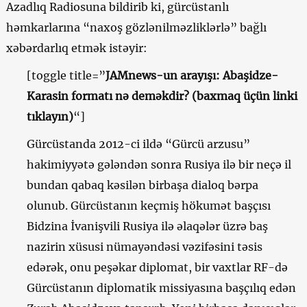
Azadlıq Radiosuna bildirib ki, gürcüstanlı
həmkarlarına “naxoş gözlənilməzliklərlə” bağlı
xəbərdarlıq etmək istəyir:
[toggle title=”
JAMnews-un arayışı: Abaşidze-
Karasin formatı nə deməkdir? (baxmaq üçün linki
tıklayın)
“]
Gürcüstanda 2012-ci ildə “Gürcü arzusu”
hakimiyyətə gələndən sonra Rusiya ilə bir neçə il
bundan qabaq kəsilən birbaşa dialoq bərpa
olunub. Gürcüstanın keçmiş hökumət başçısı
Bidzina İvanişvili Rusiya ilə əlaqələr üzrə baş
nazirin xüsusi nümayəndəsi vəzifəsini təsis
edərək, onu peşəkar diplomat, bir vaxtlar RF-də
Gürcüstanın diplomatik missiyasına başçılıq edən