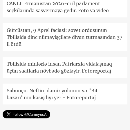
CANLI: Ermənistan 2026-cı il parlament
seçkilərində səsverməyə gedir. Foto və video
Gürcüstan, 9 Aprel faciəsi: sovet ordusunun
Tbilisidə dinc nümayişçilərə divan tutmasından 37
il ötdü
Tbilisidə minlərlə insan Patriarxla vidalaşmaq
üçün saatlarla növbədə gözləyir. Fotoreportaj
Sabunçu: Neftin, dəmir yolunun və "Bit
bazarı"nın kəsişdiyi yer - Fotoreportaj