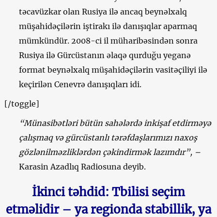
təcavüzkar olan Rusiya ilə ancaq beynəlxalq
müşahidəçilərin iştirakı ilə danışıqlar aparmaq
mümkündür. 2008-ci il müharibəsindən sonra
Rusiya ilə Gürcüstanın əlaqə qurduğu yeganə
format beynəlxalq müşahidəçilərin vasitəçiliyi ilə
keçirilən Cenevrə danışıqları idi.
[/toggle]
“Münasibətləri bütün sahələrdə inkişaf etdirməyə
çalışmaq və gürcüstanlı tərəfdaşlarımızı naxoş
gözlənilməzliklərdən çəkindirmək lazımdır”, –
Karasin Azadlıq Radiosuna deyib.
İkinci təhdid: Tbilisi seçim
etməlidir – ya regionda stabillik, ya