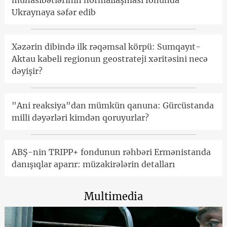
münasibətlərinin normallaşması fonunda
Ukraynaya səfər edib
Xəzərin dibində ilk rəqəmsal körpü: Sumqayıt-
Aktau kabeli regionun geostrateji xəritəsini necə
dəyişir?
"Ani reaksiya"dan mümkün qanuna: Gürcüstanda
milli dəyərləri kimdən qoruyurlar?
ABŞ-nin TRIPP+ fondunun rəhbəri Ermənistanda
danışıqlar aparır: müzakirələrin detalları
Multimedia