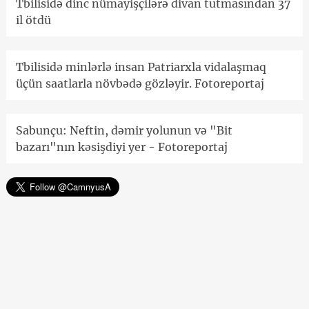
Tbilisidə dinc nümayişçilərə divan tutmasından 37
il ötdü
Tbilisidə minlərlə insan Patriarxla vidalaşmaq
üçün saatlarla növbədə gözləyir. Fotoreportaj
Sabunçu: Neftin, dəmir yolunun və "Bit
bazarı"nın kəsişdiyi yer - Fotoreportaj