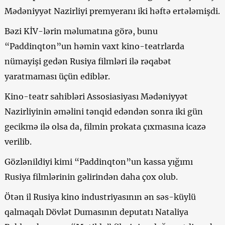
Mədəniyyət Nazirliyi premyeranı iki həftə ertələmişdi.
Bəzi KİV-lərin məlumatına görə, bunu
“Paddinqton”un həmin vaxt kino-teatrlarda
nümayişi gedən Rusiya filmləri ilə rəqabət
yaratmaması üçün ediblər.
Kino-teatr sahibləri Assosiasiyası Mədəniyyət
Nazirliyinin əməlini tənqid edəndən sonra iki gün
gecikmə ilə olsa da, filmin prokata çıxmasına icazə
verilib.
Gözlənildiyi kimi “Paddinqton”un kassa yığımı
Rusiya filmlərinin gəlirindən daha çox olub.
Ötən il Rusiya kino industriyasının ən səs-küylü
qalmaqalı Dövlət Dumasının deputatı Nataliya