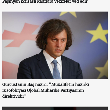
Paşinyan ixtisaslı kadrlara vəzifələr vəd edir
Gürcüstanın Baş naziri: "Müxalifətin hazırkı
rusofobiyası Qlobal Müharibə Partiyasının
direktividir"