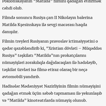
Poklonskayanın “Matilda” filmini qadağan etdirmək
cəhdi olub.
Filmdə sonuncu Rusiya çarı II Nikolayın balerina
Matilda Kşesinskaya ilə sevgi macərası haqda
danışılır.
Filmin treyleri Rusiyanın pravoslav ictimaiyyətini o
qədər qəzəbləndirib ki, “Xristian dövləti – Müqəddəs
Rusiya” təşkilatı “Matilda”nın prokatçılarını
nümayişləri zorakılıqla dağıdacaqları ilə hədələyib,
təşkilat üzvləri isə filmə etiraz olaraq bir neçə
avtomobili yandırıb.
Hadisələr Mədəniyyət Nazirliyinin filmin nümayişini
qadağan etmək üçün səbəb tapmaması ilə yekunlaşıb
və “Matilda” kinoteatrlarda nümayiş olunub.