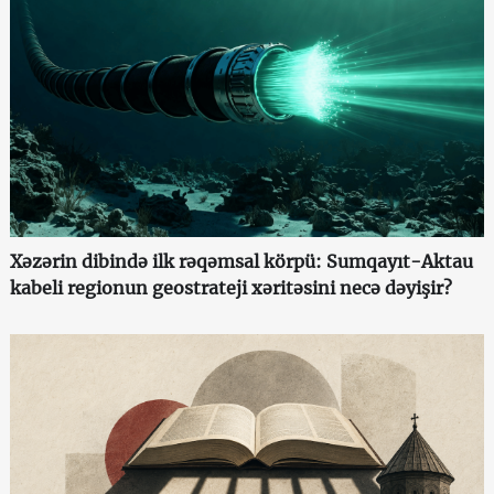
Xəzərin dibində ilk rəqəmsal körpü: Sumqayıt-Aktau
kabeli regionun geostrateji xəritəsini necə dəyişir?