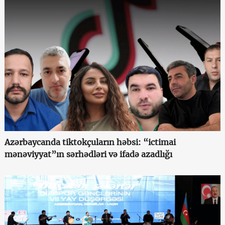
Azərbaycanda tiktokçuların həbsi: “ictimai
mənəviyyat”ın sərhədləri və ifadə azadlığı