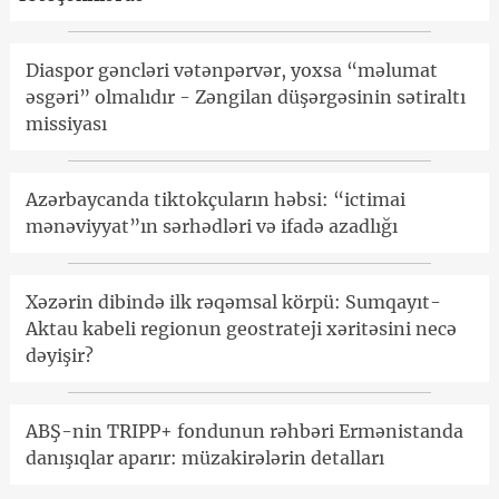
Diaspor gəncləri vətənpərvər, yoxsa “məlumat
əsgəri” olmalıdır - Zəngilan düşərgəsinin sətiraltı
missiyası
Azərbaycanda tiktokçuların həbsi: “ictimai
mənəviyyat”ın sərhədləri və ifadə azadlığı
Xəzərin dibində ilk rəqəmsal körpü: Sumqayıt-
Aktau kabeli regionun geostrateji xəritəsini necə
dəyişir?
ABŞ-nin TRIPP+ fondunun rəhbəri Ermənistanda
danışıqlar aparır: müzakirələrin detalları