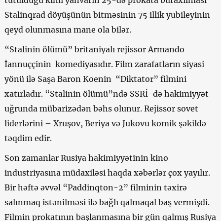
tutulduğu kimi yanvarın 25-də prokata buraxılması
Stalinqrad döyüşünün bitməsinin 75 illik yubileyinin
qeyd olunmasına mane ola bilər.
“Stalinin ölümü” britaniyalı rejissor Armando
İannuççinin komediyasıdır. Film zarafatların siyasi
yönü ilə Saşa Baron Koenin “Diktator” filmini
xatırladır. “Stalinin ölümü”ndə SSRİ-də hakimiyyət
uğrunda mübarizədən bəhs olunur. Rejissor sovet
liderlərini – Xruşov, Beriya və Jukovu komik şəkildə
təqdim edir.
Son zamanlar Rusiya hakimiyyətinin kino
industriyasına müdaxiləsi haqda xəbərlər çox yayılır.
Bir həftə əvvəl “Paddinqton-2” filminin təxirə
salınmaq istənilməsi ilə bağlı qalmaqal baş vermişdi.
Filmin prokatının başlanmasına bir gün qalmış Rusiya