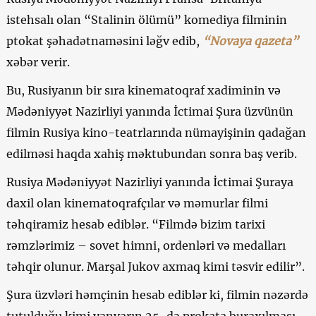
istehsalı olan “Stalinin ölümü” komediya filminin
ptokat şəhadətnaməsini ləğv edib,
“Novaya qazeta”
xəbər verir.
Bu, Rusiyanın bir sıra kinematoqraf xadiminin və
Mədəniyyət Nazirliyi yanında İctimai Şura üzvünün
filmin Rusiya kino-teatrlarında nümayişinin qadağan
edilməsi haqda xahiş məktubundan sonra baş verib.
Rusiya Mədəniyyət Nazirliyi yanında İctimai Şuraya
daxil olan kinematoqrafçılar və məmurlar filmi
təhqiramiz hesab ediblər. “Filmdə bizim tarixi
rəmzlərimiz – sovet himni, ordenləri və medalları
təhqir olunur. Marşal Jukov axmaq kimi təsvir edilir”.
Şura üzvləri həmçinin hesab ediblər ki, filmin nəzərdə