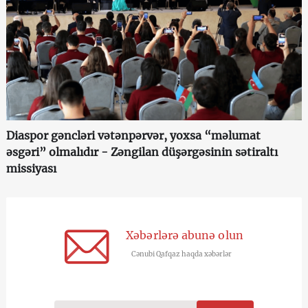
Diaspor gəncləri vətənpərvər, yoxsa “məlumat
əsgəri” olmalıdır - Zəngilan düşərgəsinin sətiraltı
missiyası
Xəbərlərə abunə olun
Cənubi Qafqaz haqda xəbərlər