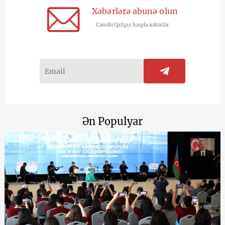
Xəbərlərə abunə olun
Cənubi Qafqaz haqda xəbərlər
Ən Populyar