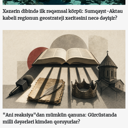
Xəzərin dibində ilk rəqəmsal körpü: Sumqayıt-Aktau
kabeli regionun geostrateji xəritəsini necə dəyişir?
"Ani reaksiya"dan mümkün qanuna: Gürcüstanda
milli dəyərləri kimdən qoruyurlar?