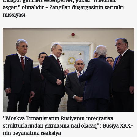
əsgəri” olmalıdır - Zəngilan düşərgəsinin sətiraltı
missiyası
"Moskva Ermənistanın Rusiyanın inteqrasiya
strukturlarından çıxmasına nail olacaq": Rusiya XKX-
nin bəyanatına reaksiya