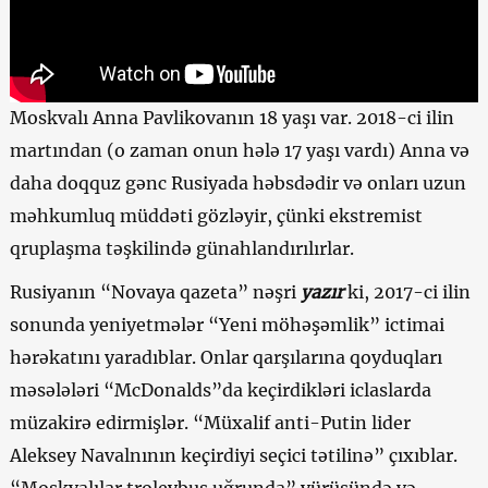
Moskvalı Anna Pavlikovanın 18 yaşı var. 2018-ci ilin
martından (o zaman onun hələ 17 yaşı vardı) Anna və
daha doqquz gənc Rusiyada həbsdədir və onları uzun
məhkumluq müddəti gözləyir, çünki ekstremist
qruplaşma təşkilində günahlandırılırlar.
Rusiyanın “Novaya qazeta” nəşri
yazır
ki, 2017-ci ilin
sonunda yeniyetmələr “Yeni möhəşəmlik” ictimai
hərəkatını yaradıblar. Onlar qarşılarına qoyduqları
məsələləri “McDonalds”da keçirdikləri iclaslarda
müzakirə edirmişlər. “Müxalif anti-Putin lider
Aleksey Navalnının keçirdiyi seçici tətilinə” çıxıblar.