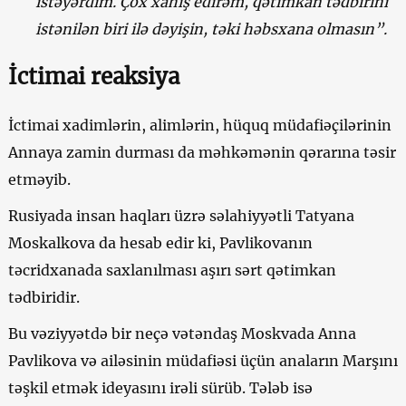
istəyərdim. Çox xahiş edirəm, qətimkan tədbirini
istənilən biri ilə dəyişin, təki həbsxana olmasın”.
İctimai reaksiya
İctimai xadimlərin, alimlərin, hüquq müdafiəçilərinin
Annaya zamin durması da məhkəmənin qərarına təsir
etməyib.
Rusiyada insan haqları üzrə səlahiyyətli Tatyana
Moskalkova da hesab edir ki, Pavlikovanın
təcridxanada saxlanılması aşırı sərt qətimkan
tədbiridir.
Bu vəziyyətdə bir neçə vətəndaş Moskvada Anna
Pavlikova və ailəsinin müdafiəsi üçün anaların Marşını
təşkil etmək ideyasını irəli sürüb. Tələb isə