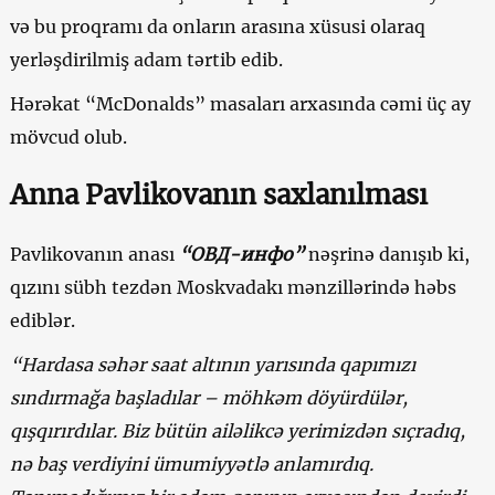
və bu proqramı da onların arasına xüsusi olaraq
yerləşdirilmiş adam tərtib edib.
Hərəkat “McDonalds” masaları arxasında cəmi üç ay
mövcud olub.
Anna Pavlikovanın saxlanılması
Pavlikovanın anası
“ОВД-инфо”
nəşrinə danışıb ki,
qızını sübh tezdən Moskvadakı mənzillərində həbs
ediblər.
“Hardasa səhər saat altının yarısında qapımızı
sındırmağa başladılar – möhkəm döyürdülər,
qışqırırdılar. Biz bütün ailəlikcə yerimizdən sıçradıq,
nə baş verdiyini ümumiyyətlə anlamırdıq.