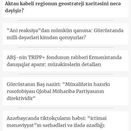
Aktau kabeli regionun geostrateji xəritəsini necə
dəyişir?
"Ani reaksiya"dan mümkün qanuna: Gürcüstanda
milli dəyərləri kimdən qoruyurlar?
ABŞ-nin TRIPP+ fondunun rəhbəri Ermənistanda
danışıqlar aparır: müzakirələrin detalları
Gürcüstanın Baş naziri: "Müxalifətin hazırkı
rusofobiyası Qlobal Müharibə Partiyasının
direktividir"
Azərbaycanda tiktokçuların həbsi: “ictimai
mənəviyyat”ın sərhədləri və ifadə azadlığı