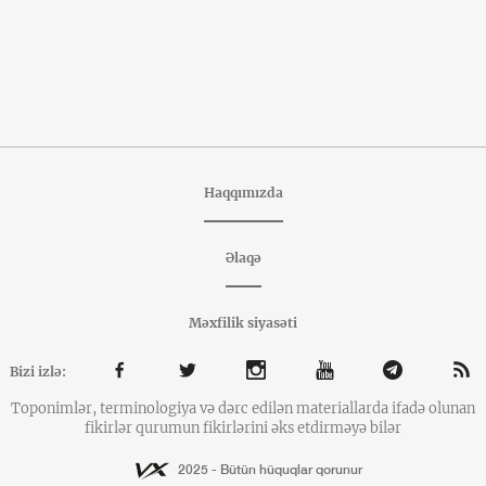
Haqqımızda
Əlaqə
Məxfilik siyasəti
Bizi izlə:
Toponimlər, terminologiya və dərc edilən materiallarda ifadə olunan
fikirlər qurumun fikirlərini əks etdirməyə bilər
2025 - Bütün hüquqlar qorunur