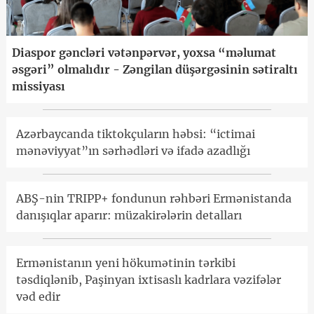
Diaspor gəncləri vətənpərvər, yoxsa “məlumat
əsgəri” olmalıdır - Zəngilan düşərgəsinin sətiraltı
missiyası
Azərbaycanda tiktokçuların həbsi: “ictimai
mənəviyyat”ın sərhədləri və ifadə azadlığı
ABŞ-nin TRIPP+ fondunun rəhbəri Ermənistanda
danışıqlar aparır: müzakirələrin detalları
Ermənistanın yeni hökumətinin tərkibi
təsdiqlənib, Paşinyan ixtisaslı kadrlara vəzifələr
vəd edir