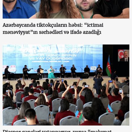
Azərbaycanda tiktokçuların həbsi: “ictimai
mənəviyyat”ın sərhədləri və ifadə azadlığı
Diaspor gəncləri vətənpərvər, yoxsa “məlumat