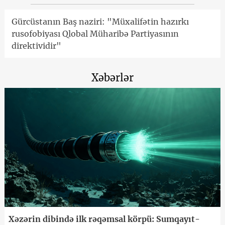
Gürcüstanın Baş naziri: "Müxalifətin hazırkı
rusofobiyası Qlobal Müharibə Partiyasının
direktividir"
Xəbərlər
Xəzərin dibində ilk rəqəmsal körpü: Sumqayıt-