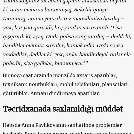
Tanımadığımız bir adam qapının arxasından deyirdi
ki, onun evinə su buraxmışıq. Belə bir qonşu
tanımırıq, amma yenə də tez mənzilimizə baxdıq –
yox, hər yan quru idi, heç yandan su axmırdı. O isə
qışqırırdı ki, açaq. Onda polisə zəng vurduq – dedik ki,
banditlər evimizə soxulur, kömək edin. Orda nə isə
yoxladılar, dedilər ki, yox, onlar bandit deyil, onlar elə
polisdir, sizə gəliblər, buraxın içəri”.
Bir neçə saat ərzində mənzildə axtarış aparıblar,
texnikanı: noutbukları, mobil telefonları, planşetləri
götürüblər. Annanı dindirməyə aparıblar.
Təcridxanada saxlanıldığı müddət
Həbsdə Anna Pavlikovanın səhhətində problemlər