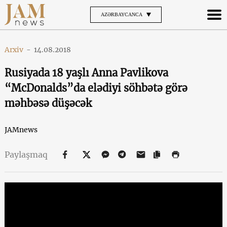
AZƏRBAYCANCA
Arxiv
-
14.08.2018
Rusiyada 18 yaşlı Anna Pavlikova
“McDonalds”da elədiyi söhbətə görə
məhbəsə düşəcək
JAMnews
Paylaşmaq