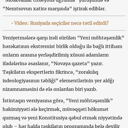
“Moskvalılar troleybus uğrunda” yürüşündə və
“Nemtsovun xatirə marşında” iştirak ediblər.
• Video
:
Rusiyada seçicilər necə tətil edirdi?
Yeniyetmələrə qarşı irəli sürülən “Yeni möhtəşəmlik”
hərəkatının ekstremist birlik olduğu ilə bağlı ittiham
onların arasına yerləşdirilmiş xüsusi adamların
ifadələrinə əsaslanır, “Novaya qazeta” yazır.
Təşkilatın ekspertlərin fikrincə, “zorakılıq
isdeologiyasının təbliği” elementlərinin yer aldğı
nizamnaməsini də elə onlardan biri yazıb.
İstintaqın versiyasına görə, “Yeni möhtəşəmlik”
hakimiyyəti ələ keçirmək, müvəqqəti hökumət
qurmaq və yeni Konstitusiya qəbul etmək niyyətində
olub – hər halda təşkilatın proqramında belə deyilir