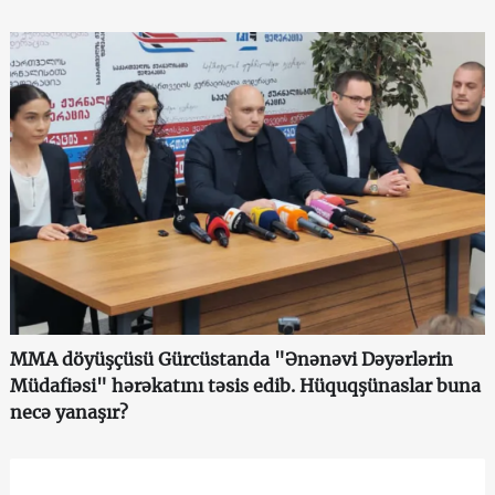
MMA döyüşçüsü Gürcüstanda "Ənənəvi Dəyərlərin
Müdafiəsi" hərəkatını təsis edib. Hüquqşünaslar buna
necə yanaşır?