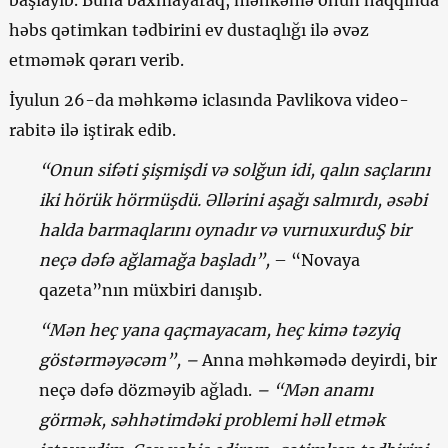
başlayıb. Buna baxmayaraq, məhkəmə onun haqqında
həbs qətimkan tədbirini ev dustaqlığı ilə əvəz
etməmək qərarı verib.
İyulun 26-da məhkəmə iclasında Pavlikova video-
rabitə ilə iştirak edib.
“Onun sifəti şişmişdi və solğun idi, qalın saçlarını
iki hörük hörmüşdü. Əllərini aşağı salmırdı, əsəbi
halda barmaqlarını oynadır və vurnuxurduŞ bir
neçə dəfə ağlamağa başladı”,
– “Novaya
qazeta”nın müxbiri danışıb.
“Mən heç yana qaçmayacam, heç kimə təzyiq
göstərməyəcəm”, –
Anna məhkəmədə deyirdi, bir
neçə dəfə dözməyib ağladı.
– “Mən anamı
görmək, səhhətimdəki problemi həll etmək