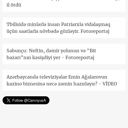
il ötdü
Tbilisidə minlərlə insan Patriarxla vidalaşmaq
üçün saatlarla növbədə gözləyir. Fotoreportaj
Sabunçu: Neftin, dəmir yolunun və "Bit
bazarı"nın kəsişdiyi yer - Fotoreportaj
Azərbaycanda televiziyalar Emin Ağalarovun
kazino biznesinə necə zəmin hazırlayır? - VİDEO