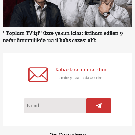
"Toplum TV işi" üzrə yekun iclas: ittiham edilən 9
nəfər ümumilikdə 121 il həbs cəzası alıb
Xəbərlərə abunə olun
Cənubi Qafqaz haqda xəbərlər