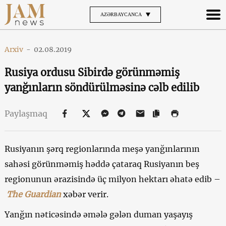
AZƏRBAYCANCA
Arxiv
-
02.08.2019
Rusiya ordusu Sibirdə görünməmiş
yanğınların söndürülməsinə cəlb edilib
Paylaşmaq
Rusiyanın şərq regionlarında meşə yanğınlarının
sahəsi görünməmiş həddə çataraq Rusiyanın beş
regionunun ərazisində üç milyon hektarı əhatə edib –
The Guardian
xəbər verir.
Yanğın nəticəsində əmələ gələn duman yaşayış