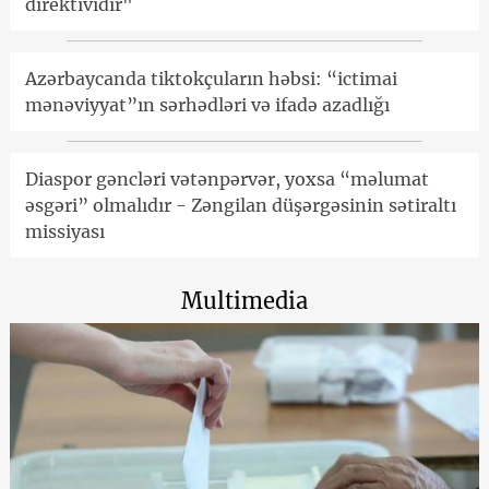
direktividir"
Azərbaycanda tiktokçuların həbsi: “ictimai
mənəviyyat”ın sərhədləri və ifadə azadlığı
Diaspor gəncləri vətənpərvər, yoxsa “məlumat
əsgəri” olmalıdır - Zəngilan düşərgəsinin sətiraltı
missiyası
Multimedia