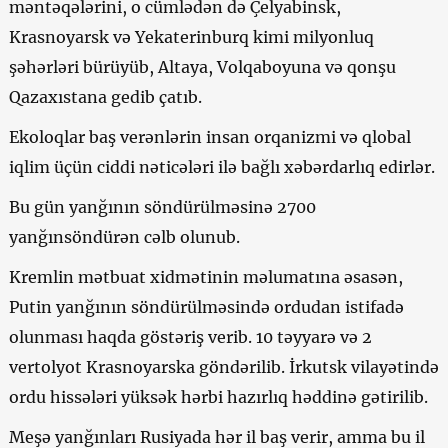
məntəqələrini, o cümlədən də Çelyabinsk,
Krasnoyarsk və Yekaterinburq kimi milyonluq
şəhərləri bürüyüb, Altaya, Volqaboyuna və qonşu
Qazaxıstana gedib çatıb.
Ekoloqlar baş verənlərin insan orqanizmi və qlobal
iqlim üçün ciddi nəticələri ilə bağlı xəbərdarlıq edirlər.
Bu gün yanğının söndürülməsinə 2700
yanğınsöndürən cəlb olunub.
Kremlin mətbuat xidmətinin məlumatına əsasən,
Putin yanğının söndürülməsində ordudan istifadə
olunması haqda göstəriş verib. 10 təyyarə və 2
vertolyot Krasnoyarska göndərilib. İrkutsk vilayətində
ordu hissələri yüksək hərbi hazırlıq həddinə gətirilib.
Meşə yanğınları Rusiyada hər il baş verir, amma bu il