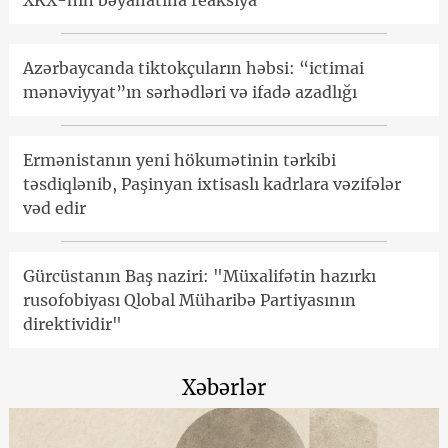
Azərbaycanda tiktokçuların həbsi: “ictimai
mənəviyyat”ın sərhədləri və ifadə azadlığı
Ermənistanın yeni hökumətinin tərkibi
təsdiqlənib, Paşinyan ixtisaslı kadrlara vəzifələr
vəd edir
Gürcüstanın Baş naziri: "Müxalifətin hazırkı
rusofobiyası Qlobal Müharibə Partiyasının
direktividir"
Xəbərlər