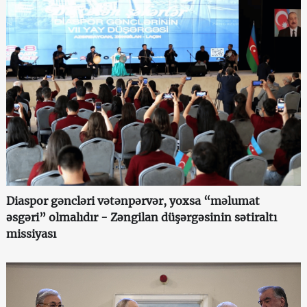
Diaspor gəncləri vətənpərvər, yoxsa “məlumat
əsgəri” olmalıdır - Zəngilan düşərgəsinin sətiraltı
missiyası