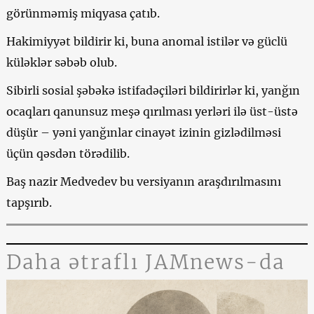
görünməmiş miqyasa çatıb.
Hakimiyyət bildirir ki, buna anomal istilər və güclü
küləklər səbəb olub.
Sibirli sosial şəbəkə istifadəçiləri bildirirlər ki, yanğın
ocaqları qanunsuz meşə qırılması yerləri ilə üst-üstə
düşür – yəni yanğınlar cinayət izinin gizlədilməsi
üçün qəsdən törədilib.
Baş nazir Medvedev bu versiyanın araşdırılmasını
tapşırıb.
Daha ətraflı JAMnews-da