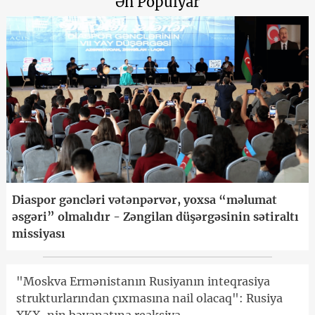
Ən Populyar
Diaspor gəncləri vətənpərvər, yoxsa “məlumat
əsgəri” olmalıdır - Zəngilan düşərgəsinin sətiraltı
missiyası
"Moskva Ermənistanın Rusiyanın inteqrasiya
strukturlarından çıxmasına nail olacaq": Rusiya
XKX-nin bəyanatına reaksiya