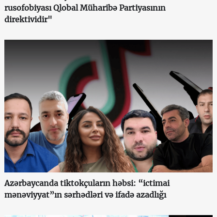
rusofobiyası Qlobal Müharibə Partiyasının
direktividir"
Azərbaycanda tiktokçuların həbsi: “ictimai
mənəviyyat”ın sərhədləri və ifadə azadlığı