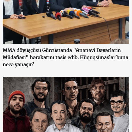
MMA döyüşçüsü Gürcüstanda "Ənənəvi Dəyərlərin
Müdafiəsi" hərəkatını təsis edib. Hüquqşünaslar buna
necə yanaşır?