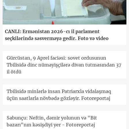
CANLI: Ermənistan 2026-cı il parlament
seçkilərində səsverməyə gedir. Foto və video
Gürcüstan, 9 Aprel faciəsi: sovet ordusunun
Tbilisidə dinc nümayişçilərə divan tutmasından 37
il ötdü
Tbilisidə minlərlə insan Patriarxla vidalaşmaq
üçün saatlarla növbədə gözləyir. Fotoreportaj
Sabunçu: Neftin, dəmir yolunun və "Bit
bazarı"nın kəsişdiyi yer - Fotoreportaj