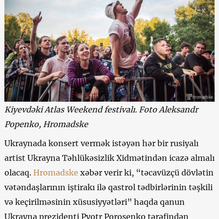
Kiyevdəki Atlas Weekend festivalı. Foto Aleksandr
Popenko, Hromadske
Ukraynada konsert vermək istəyən hər bir rusiyalı
artist Ukrayna Təhlükəsizlik Xidmətindən icazə almalı
olacaq.
Hromadske
xəbər verir ki, “təcavüzçü dövlətin
vətəndaşlarının iştirakı ilə qastrol tədbirlərinin təşkili
və keçirilməsinin xüsusiyyətləri” haqda qanun
Ukrayna prezidenti Pyotr Poroşenko tərəfindən