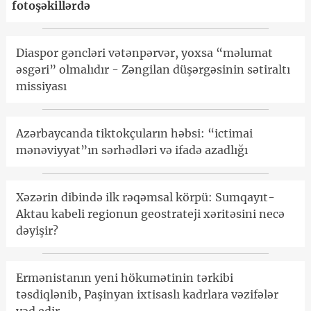
fotoşəkillərdə
Diaspor gəncləri vətənpərvər, yoxsa “məlumat
əsgəri” olmalıdır - Zəngilan düşərgəsinin sətiraltı
missiyası
Azərbaycanda tiktokçuların həbsi: “ictimai
mənəviyyat”ın sərhədləri və ifadə azadlığı
Xəzərin dibində ilk rəqəmsal körpü: Sumqayıt-
Aktau kabeli regionun geostrateji xəritəsini necə
dəyişir?
Ermənistanın yeni hökumətinin tərkibi
təsdiqlənib, Paşinyan ixtisaslı kadrlara vəzifələr