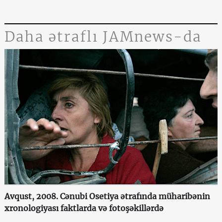
Daha ətraflı JAMnews-da
Avqust, 2008. Cənubi Osetiya ətrafında müharibənin
xronologiyası faktlarda və fotoşəkillərdə