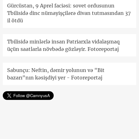
Gürcüstan, 9 Aprel faciəsi: sovet ordusunun
Tbilisidə dinc nümayişçilərə divan tutmasından 37
il ötdü
Tbilisidə minlərlə insan Patriarxla vidalaşmaq
üçün saatlarla növbədə gözləyir. Fotoreportaj
Sabunçu: Neftin, dəmir yolunun və "Bit
bazarı"nın kəsişdiyi yer - Fotoreportaj