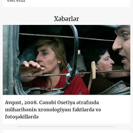
vəd edir
Xəbərlər
Avqust, 2008. Cənubi Osetiya ətrafında
müharibənin xronologiyası faktlarda və
fotoşəkillərdə