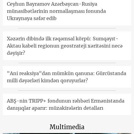
Ceyhun Bayramov Azərbaycan-Rusiya
münasibətlərinin normallaşması fonunda
Ukraynaya səfər edib
Xəzərin dibində ilk rəqəmsal körpü: Sumqayıt-
Aktau kabeli regionun geostrateji xəritəsini necə
dəyişir?
"Ani reaksiya"dan mümkün qanuna: Gürcüstanda
milli dəyərləri kimdən qoruyurlar?
ABŞ-nin TRIPP+ fondunun rəhbəri Ermənistanda
danışıqlar aparır: müzakirələrin detalları
Multimedia