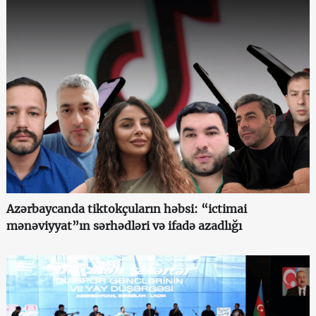
Azərbaycanda tiktokçuların həbsi: “ictimai
mənəviyyat”ın sərhədləri və ifadə azadlığı