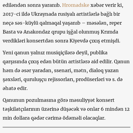
ediləndən sonra yaranıb.
Hromadske
xəbər verir ki,
2017-ci ildə Ukraynada rusiyalı artistlərlə bağlı bir
neçə səs-küylü qalmaqal yaşanıb – məsələn, reper
Basta və Anakondaz qrupu işğal olunmuş Krımda
verdikləri konsertdən sonra Kiyevdə çıxış etmişdi.
Yeni qanun yalnız musiqiçilərə deyil, publika
qarşısında çıxış edən bütün artistlərə aid edilir. Qanun
həm də əsər yaradan, ssenari, mətn, dialoq yazan
şəxsləri, quruluşçu rejissorları, prodüserləri və s. də
əhatə edir.
Qanunun pozulmasına görə məsuliyyət konsert
təşkilatçılarının üzərinə düşəcək və onlar 6 mindən 12
min dollara qədər cərimə ödəməli olacaqlar.