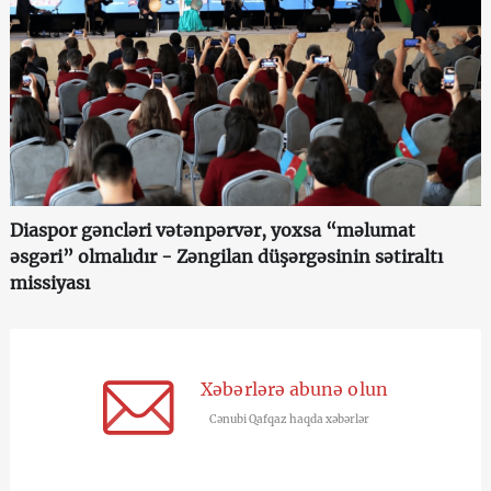
Diaspor gəncləri vətənpərvər, yoxsa “məlumat
əsgəri” olmalıdır - Zəngilan düşərgəsinin sətiraltı
missiyası
Xəbərlərə abunə olun
Cənubi Qafqaz haqda xəbərlər