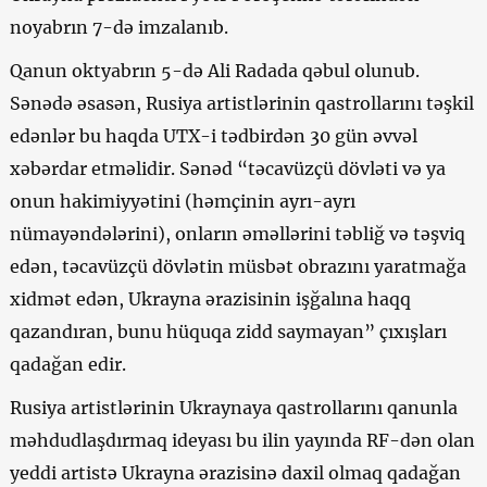
noyabrın 7-də imzalanıb.
Qanun oktyabrın 5-də Ali Radada qəbul olunub.
Sənədə əsasən, Rusiya artistlərinin qastrollarını təşkil
edənlər bu haqda UTX-i tədbirdən 30 gün əvvəl
xəbərdar etməlidir. Sənəd “təcavüzçü dövləti və ya
onun hakimiyyətini (həmçinin ayrı-ayrı
nümayəndələrini), onların əməllərini təbliğ və təşviq
edən, təcavüzçü dövlətin müsbət obrazını yaratmağa
xidmət edən, Ukrayna ərazisinin işğalına haqq
qazandıran, bunu hüquqa zidd saymayan” çıxışları
qadağan edir.
Rusiya artistlərinin Ukraynaya qastrollarını qanunla
məhdudlaşdırmaq ideyası bu ilin yayında RF-dən olan
yeddi artistə Ukrayna ərazisinə daxil olmaq qadağan