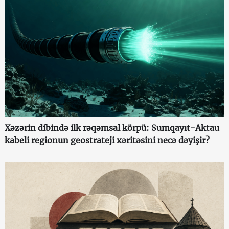
Xəzərin dibində ilk rəqəmsal körpü: Sumqayıt-Aktau
kabeli regionun geostrateji xəritəsini necə dəyişir?