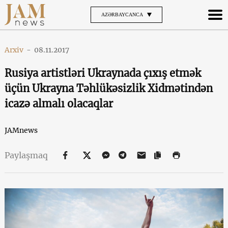
AZƏRBAYCANCA
Arxiv
-
08.11.2017
Rusiya artistləri Ukraynada çıxış etmək
üçün Ukrayna Təhlükəsizlik Xidmətindən
icazə almalı olacaqlar
JAMnews
Paylaşmaq