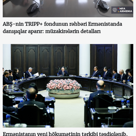
ABŞ-nin TRIPP+ fondunun rəhbəri Ermənistanda
danışıqlar aparır: müzakirələrin detalları
Ermənistanın yeni hökumətinin tərkibi təsdiqlənib,