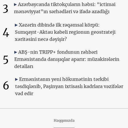
3
Azərbaycanda tiktokçuların həbsi: “ictimai
mənəviyyat”ın sərhədləri və ifadə azadlığı
Xəzərin dibində ilk rəqəmsal körpü:
4
Sumqayıt-Aktau kabeli regionun geostrateji
xəritəsini necə dəyişir?
ABŞ-nin TRIPP+ fondunun rəhbəri
5
Ermənistanda danışıqlar aparır: müzakirələrin
detalları
Ermənistanın yeni hökumətinin tərkibi
6
təsdiqlənib, Paşinyan ixtisaslı kadrlara vəzifələr
vəd edir
Haqqımızda