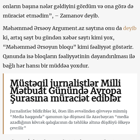
onların başına nələr gəldiyini gördüm və ona görə də
müraciət etmədim”, – Zamanov deyib.
Məhəmməd Ərsəoy Argument.az saytına onu da
deyib
ki, artıq sayt bu gündən xəbər saytı kimi yox,
“Məhəmməd Ərsoyun bloqu” kimi fəaliyyət göstərir.
Qanunda isə bloqların fəaliyyətinin dayandırılması ilə
bağlı hər hansı bir müddəa yoxdur.
Müstəqil jurnalistlər Milli
Mətbuat Günündə Avropa
Şurasına müraciət ediblər
Jurnalistlər bildiriblər ki, ötən ilin əvvəlindən qüvvəyə minmiş
“Media haqqında” qanunun işə düşməsi ilə Azərbaycan “media
azadlığının kövrək qalıqlarının da təhlükə altına düşdüyü ölkəyə
çevrilir”