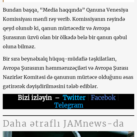
Bundan başqa, “Media haqqında” Qanuna Venesiya
Komissiyası mənfi rəy verib. Komissiyanın rəyində
qeyd olunub ki, qanun mürtəcedir və Avropa
Şurasının üzvü olan bir ölkədə belə bir qanun qəbul
oluna bilməz.
Bir sıra beynəlxalq hüquq-müdafiə təşkilatları,
Avropa Şurasının həmməruzəçiləri və Avropa Şurası
Nazirlər Komitəsi də qanunun mürtəce olduğunu əsas
gətirərək dəyişdirilməsini tələb ediblər.
Bizi izləyin
–
Twitter
|
Facebok
|
Telegram
Daha ətraflı JAMnews-da