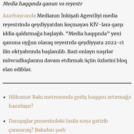
Media haqqında qanun və reyestr
Azərbaycanda
Medianın İnkişafı Agentliyi media
reyestrində qeydiyyatdan keçməyən KİV-lərə qarşı
iddia qaldırmağa başlayıb. “Media haqqında” yeni
qanuna uyğun olaraq reyestrdə qeydiyyata 2022-ci
ilin oktyabrında başlanılıb. Bəzi onlayn nəşrlər
mövcudluqlarınıı davam etdirmək üçün özlərini bloq
elan ediblər.
Hökumət Bakı metrosunda gediş haqqını artırmağa
hazırlaşır?
Danışıqlar prosesindəki fasilə nəyə gətirib
çıxaracaq? Bakıdan şərh