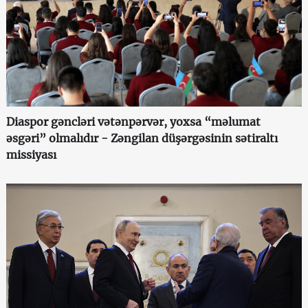
Diaspor gəncləri vətənpərvər, yoxsa “məlumat
əsgəri” olmalıdır - Zəngilan düşərgəsinin sətiraltı
missiyası