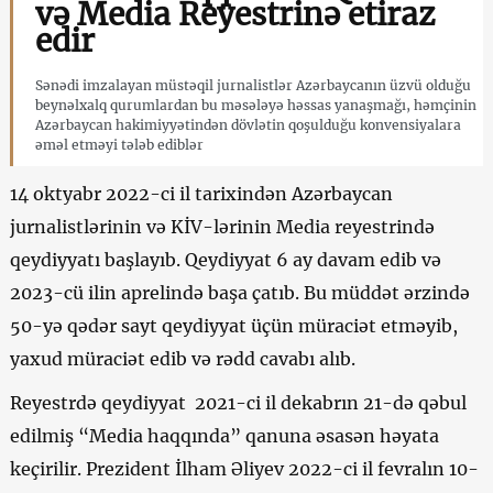
və Media Reyestrinə etiraz
edir
Sənədi imzalayan müstəqil jurnalistlər Azərbaycanın üzvü olduğu
beynəlxalq qurumlardan bu məsələyə həssas yanaşmağı, həmçinin
Azərbaycan hakimiyyətindən dövlətin qoşulduğu konvensiyalara
əməl etməyi tələb ediblər
14 oktyabr 2022-ci il tarixindən Azərbaycan
jurnalistlərinin və KİV-lərinin Media reyestrində
qeydiyyatı başlayıb. Qeydiyyat 6 ay davam edib və
2023-cü ilin aprelində başa çatıb. Bu müddət ərzində
50-yə qədər sayt qeydiyyat üçün müraciət etməyib,
yaxud müraciət edib və rədd cavabı alıb.
Reyestrdə qeydiyyat 2021-ci il dekabrın 21-də qəbul
edilmiş “Media haqqında” qanuna əsasən həyata
keçirilir. Prezident İlham Əliyev 2022-ci il fevralın 10-