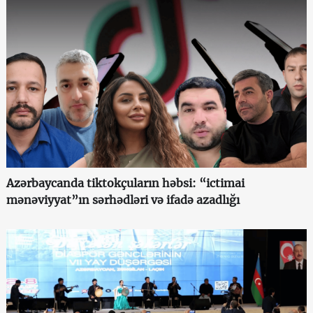
Azərbaycanda tiktokçuların həbsi: “ictimai
mənəviyyat”ın sərhədləri və ifadə azadlığı