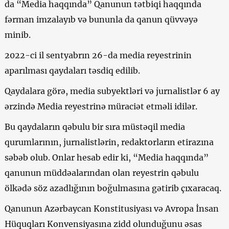
da “Media haqqında” Qanunun tətbiqi haqqında
fərman imzalayıb və bununla da qanun qüvvəyə
minib.
2022-ci il sentyabrın 26-da media reyestrinin
aparılması qaydaları təsdiq edilib.
Qaydalara görə, media subyektləri və jurnalistlər 6 ay
ərzində Media reyestrinə müraciət etməli idilər.
Bu qaydaların qəbulu bir sıra müstəqil media
qurumlarının, jurnalistlərin, redaktorların etirazına
səbəb olub. Onlar hesab edir ki, “Media haqqında”
qanunun müddəalarından olan reyestrin qəbulu
ölkədə söz azadlığının boğulmasına gətirib çıxaracaq.
Qanunun Azərbaycan Konstitusiyası və Avropa İnsan
Hüquqları Konvensiyasına zidd olunduğunu əsas