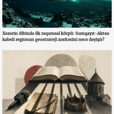
Xəzərin dibində ilk rəqəmsal körpü: Sumqayıt-Aktau
kabeli regionun geostrateji xəritəsini necə dəyişir?