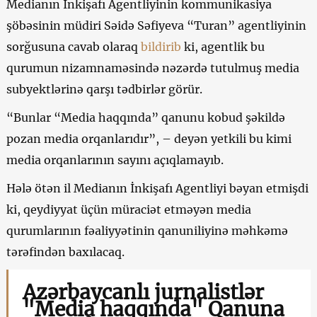
Medianın İnkişafı Agentliyinin kommunikasiya
şöbəsinin müdiri Səidə Səfiyeva “Turan” agentliyinin
sorğusuna cavab olaraq
bildirib
ki, agentlik bu
qurumun nizamnaməsində nəzərdə tutulmuş media
subyektlərinə qarşı tədbirlər görür.
“Bunlar “Media haqqında” qanunu kobud şəkildə
pozan media orqanlarıdır”, – deyən yetkili bu kimi
media orqanlarının sayını açıqlamayıb.
Hələ ötən il Medianın İnkişafı Agentliyi bəyan etmişdi
ki, qeydiyyat üçün müraciət etməyən media
qurumlarının fəaliyyətinin qanuniliyinə məhkəmə
tərəfindən baxılacaq.
Azərbaycanlı jurnalistlər
"Media haqqında" Qanuna