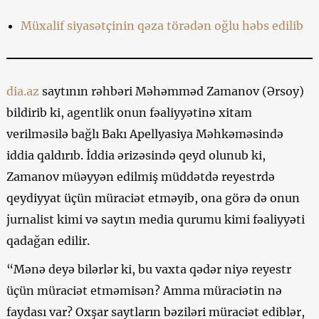
Müxalif siyasətçinin qəza törədən oğlu həbs edilib
dia.az
saytının rəhbəri Məhəmməd Zamanov (Ərsoy)
bildirib ki, agentlik onun fəaliyyətinə xitam
verilməsilə bağlı Bakı Apellyasiya Məhkəməsində
iddia qaldırıb. İddia ərizəsində qeyd olunub ki,
Zamanov müəyyən edilmiş müddətdə reyestrdə
qeydiyyat üçün müraciət etməyib, ona görə də onun
jurnalist kimi və saytın media qurumu kimi fəaliyyəti
qadağan edilir.
“Mənə deyə bilərlər ki, bu vaxta qədər niyə reyestr
üçün müraciət etməmisən? Amma müraciətin nə
faydası var? Oxşar saytların bəziləri müraciət ediblər,