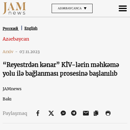
AZƏRBAYCANCA
English
Русский
Azərbaycan
Arxiv
-
07.11.2023
“Reyestrdən kənar” KİV-lərin məhkəmə
yolu ilə bağlanması prosesinə başlanılıb
JAMnews
Bakı
Paylaşmaq