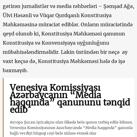
gətirən jurnalistlər və media rəhbərləri – Şəmşad Ağa,
Ülvi Həsənli və Vüqar Qurdqanlı Konstitusiya
Məhkəməsinə müraciət ediblər. Onların müraciətində
qeyd olunub ki, Konstitusiya Məhkəməsi qanunun
Konstitusiya və Konvensiyaya uyğunluğunu
mübahisələndirməlidir. Lakin üstündən bir neçə ay
vaxt keçsə də, Konstitusiya Məhkəməsi hələ də işə
baxmayıb.
Venesiya Komissiyası
Azərbaycanın “Media
haqqında” qanununu tənqid
edib
Avropa Şurası iştirakçısı olan ölkədə belə qanun tətbiq edilə bilməz.
Venesiya Komissiyasının Azərbaycanda “Media haqqında” qanunla
bağlı verdiyi hüquqi rəyi belə xülasə etmək olar