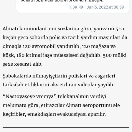
Almatı komündantının sözlərinə görə, yanvarın 5-ə
keçən gecə şəhərdə polis və təcili yardım maşınları da
olmaqla 120 avtomobil yandırılıb, 120 mağaza və
köşk, 180 ictimai iaşə müəssisəsi dağıdılıb, 500 mülki
şəxs xəsarət alıb.
Şəbəkələrdə nümayişçilərin polisləri və əsgərləri
tərksilah etdiklərini əks etdirən videolar yayılıb.
“Nastoyaşeye vremya” telekanalınin verdiyi
məlumata görə, etirazçılar Almatı aeroportunu ələ
keçiriblər, əməkdaşları evakuasiyası aparılır.