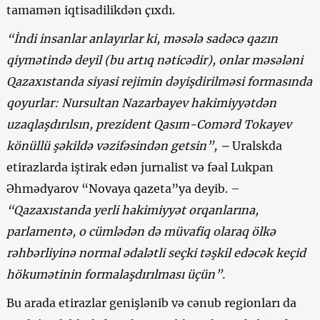
tamamən iqtisadilikdən çıxdı.
“İndi insanlar anlayırlar ki, məsələ sadəcə qazın
qiymətində deyil (bu artıq nəticədir), onlar məsələni
Qazaxıstanda siyasi rejimin dəyişdirilməsi formasında
qoyurlar: Nursultan Nazarbayev hakimiyyətdən
uzaqlaşdırılsın, prezident Qasım-Comərd Tokayev
könüllü şəkildə vəzifəsindən getsin”, –
Uralskda
etirazlarda iştirak edən jurnalist və fəal Lukpan
Əhmədyarov “Novaya qazeta”ya deyib. –
“Qazaxıstanda yerli hakimiyyət orqanlarına,
parlamentə, o cümlədən də müvafiq olaraq ölkə
rəhbərliyinə normal ədalətli seçki təşkil edəcək keçid
hökumətinin formalaşdırılması üçün”.
Bu arada etirazlar genişlənib və cənub regionları da