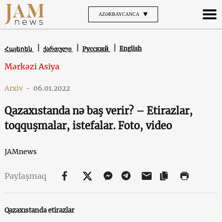
AZƏRBAYCANCA
English
Հայերեն
ქართული
Русский
Mərkəzi Asiya
Arxiv
-
06.01.2022
Qazaxıstanda nə baş verir? – Etirazlar,
toqquşmalar, istefalar. Foto, video
JAMnews
Paylaşmaq
Qazaxıstanda etirazlar