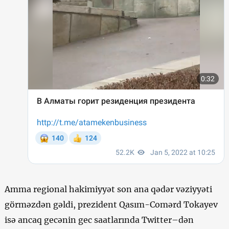
Amma regional hakimiyyət son ana qədər vəziyyəti
görməzdən gəldi, prezident Qasım-Comərd Tokayev
isə ancaq gecənin gec saatlarında Twitter–dən