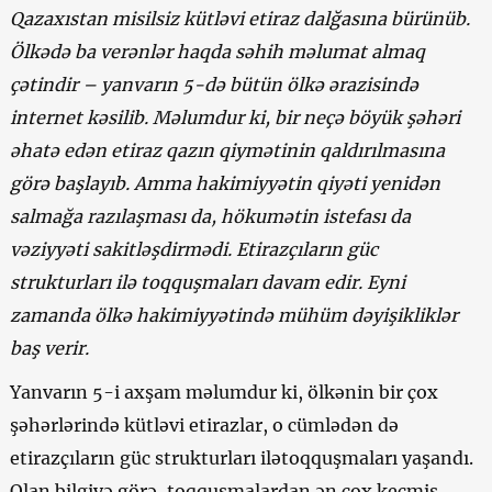
Qazaxıstan misilsiz kütləvi etiraz dalğasına bürünüb.
Ölkədə ba verənlər haqda səhih məlumat almaq
çətindir – yanvarın 5-də bütün ölkə ərazisində
internet kəsilib. Məlumdur ki, bir neçə böyük şəhəri
əhatə edən etiraz qazın qiymətinin qaldırılmasına
görə başlayıb. Amma hakimiyyətin qiyəti yenidən
salmağa razılaşması da, hökumətin istefası da
vəziyyəti sakitləşdirmədi. Etirazçıların güc
strukturları ilə toqquşmaları davam edir. Eyni
zamanda ölkə hakimiyyətində mühüm dəyişikliklər
baş verir.
Yanvarın 5-i axşam məlumdur ki, ölkənin bir çox
şəhərlərində kütləvi etirazlar, o cümlədən də
etirazçıların güc strukturları ilətoqquşmaları yaşandı.
Olan bilgiyə görə, toqquşmalardan ən çox keçmiş