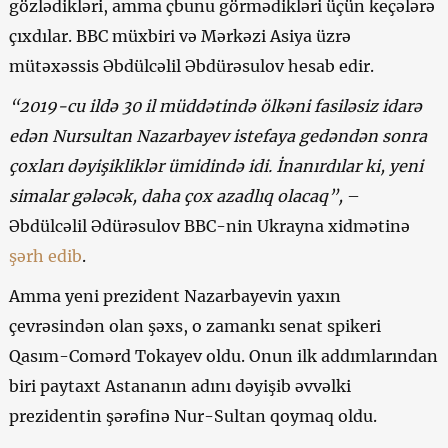
gözlədikləri, amma çbunu görmədikləri üçün keçələrə
çıxdılar. BBC müxbiri və Mərkəzi Asiya üzrə
mütəxəssis Əbdülcəlil Əbdürəsulov hesab edir.
“2019-cu ildə 30 il müddətində ölkəni fasiləsiz idarə
edən Nursultan Nazarbayev istefaya gedəndən sonra
çoxları dəyişikliklər ümidində idi. İnanırdılar ki, yeni
simalar gələcək, daha çox azadlıq olacaq”,
–
Əbdülcəlil Ədürəsulov BBC-nin Ukrayna xidmətinə
şərh edib
.
Amma yeni prezident Nazarbayevin yaxın
çevrəsindən olan şəxs, o zamankı senat spikeri
Qasım-Comərd Tokayev oldu. Onun ilk addımlarından
biri paytaxt Astananın adını dəyişib əvvəlki
prezidentin şərəfinə Nur-Sultan qoymaq oldu.