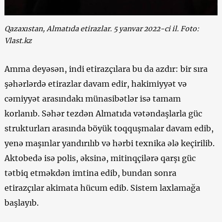
Qazaxıstan, Almatıda etirazlar. 5 yanvar 2022-ci il. Foto:
Vlast.kz
Amma deyəsən, indi etirazçılara bu da azdır: bir sıra
şəhərlərdə etirazlar davam edir, hakimiyyət və
cəmiyyət arasındakı münasibətlər isə tamam
korlanıb. Səhər tezdən Almatıda vətəndaşlarla güc
strukturları arasında böyük toqquşmalar davam edib,
yenə maşınlar yandırılıb və hərbi texnika ələ keçirilib.
Aktobedə isə polis, əksinə, mitinqçilərə qarşı güc
tətbiq etməkdən imtina edib, bundan sonra
etirazçılar akimata hücum edib. Sistem laxlamağa
başlayıb.