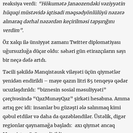
reaksiya verdi:
“Hökumətə Janaozendəki vəziyyətin
hüquqi müstəvidə iqtisadi məqsədyönlülüyü nəzərə
alınaraq dərhal nəzərdən keçirilməsi tapşırığını
verdim”.
Öz xalqı ilə ünsiyyət zamanı Twitter diplomatiyası
uğursuzluğa düçar oldu: səhəri gün etirazçıların sayı
bir neçə dəfə artdı.
Təcili şəkildə Manqistausk vilayəti üçün qiymətlər
yenidən endirildi – maye qazın litri 85 tenqeyə qədər
ucuzlaşdırıldı: “biznesin sosial məsuliyyəti”
çərçivəsində “QazMunayQaz” şirkəti hesabına. Amma
artıq gec idi: insanlar bu güzəşti ələ salınmaq kimi
qəbul etdilər və daha da qəzəbləndilər. Üstəlik, digər
regionlar qaynamağa başladı: axı qiymət ancaq