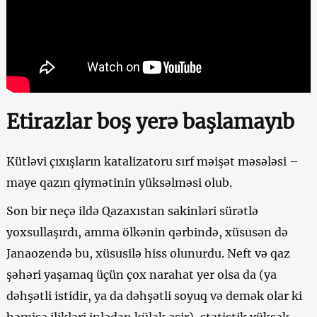
Etirazlar boş yerə başlamayıb
Kütləvi çıxışların katalizatoru sırf məişət məsələsi –
maye qazın qiymətinin yüksəlməsi olub.
Son bir neçə ildə Qazaxıstan sakinləri sürətlə
yoxsullaşırdı, amma ölkənin qərbində, xüsusən də
Janaozendə bu, xüsusilə hiss olunurdu. Neft və qaz
şəhəri yaşamaq üçün çox narahat yer olsa da (ya
dəhşətli istidir, ya da dəhşətli soyuq və demək olar ki