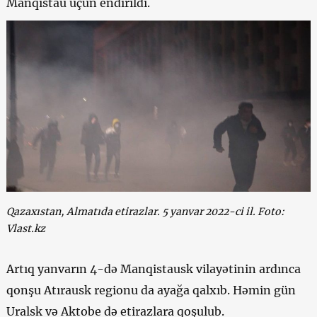
Manqistau üçün endirildi.
Qazaxıstan, Almatıda etirazlar. 5 yanvar 2022-ci il. Foto:
Vlast.kz
Artıq yanvarın 4-də Manqistausk vilayətinin ardınca
qonşu Atırausk regionu da ayağa qalxıb. Həmin gün
Uralsk və Aktobe də etirazlara qoşulub.