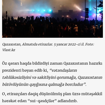
Qazaxıstan, Almatıda etirazlar. 5 yancar 2022-ci il. Foto:
Vlast.kz
Öz qərarı haqda bildirdiyi zaman Qazaxıstanın hazırkı
prezidenti bəyan edib ki,
“vətəndaşların
təhlükəsizliyini və sakitliyini qorumağa, Qazaxıstanın
bütövlüyünün qayğısına qalmağa borcludur”.
O, etirazçıları dəqiq düşünülmüş plan üzrə mütəşəkkil
hərəkət edən “sui-qəsdçilər” adlandırıb.