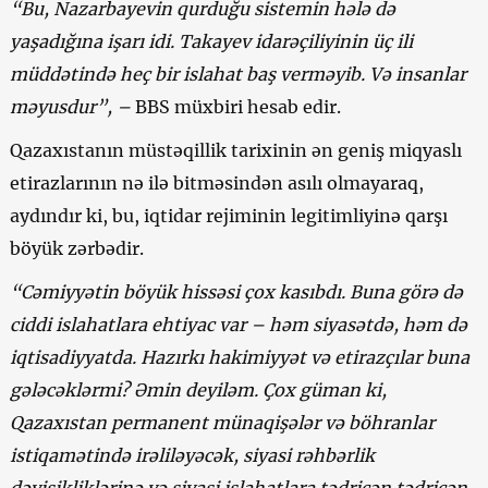
“Bu, Nazarbayevin qurduğu sistemin hələ də
yaşadığına işarı idi. Takayev idarəçiliyinin üç ili
müddətində heç bir islahat baş verməyib. Və insanlar
məyusdur”, –
BBS müxbiri hesab edir.
Qazaxıstanın müstəqillik tarixinin ən geniş miqyaslı
etirazlarının nə ilə bitməsindən asılı olmayaraq,
aydındır ki, bu, iqtidar rejiminin legitimliyinə qarşı
böyük zərbədir.
“Cəmiyyətin böyük hissəsi çox kasıbdı. Buna görə də
ciddi islahatlara ehtiyac var – həm siyasətdə, həm də
iqtisadiyyatda. Hazırkı hakimiyyət və etirazçılar buna
gələcəklərmi? Əmin deyiləm. Çox güman ki,
Qazaxıstan permanent münaqişələr və böhranlar
istiqamətində irəliləyəcək, siyasi rəhbərlik