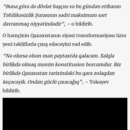
“Buna görə də dövlət başçısı və bu gündən etibarən
Təhlükəsizlik Şurasının sədri maksimum sərt
davranmaq niyyətindədir”, –
o bildirib.
O həmçinin Qazaxıstanın siyasi transformasiyası üzrə
yeni təkliflərlə çıxış edəcəyini vəd edib.
“Nə olursa olsun mən paytaxtda qalacam. Xalqla
birlikdə olmaq mənim konstitusion borcumdur. Biz
birlikdə Qazaxıstan tarixindəki bu qara zolaqdan
keçəcəyik. Ondan güclü çıxacağıq”, –
Tokayev
bildirib.