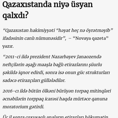
Qazaxıstanda niyə üsyan
qalxdı?
“Qazaxıstan hakimiyyəti “həyat heç nə öyrətməyib”
ifadəsinin canlı nümunəsidir”,
– “Novaya qazeta”
yazır.
“2011-ci ildə prezident Nazarbayev Janaozendə
neftçilərin aşağı maaşla bağlı etirazlarını şüurlu
şəkildə iqnor edirdi, sonra isə onun güc strukturları
sadəcə etirazçıları güllələdilər.
2016-cı ildə bütün ölkəni bürüyən torpaq mitinqləri
əcnəbilərin torppaq icarəsi haqda mürtəce qanuna
moratorium gətirdi.
Üç il sonra çoxuşaqlı anaların etirazları hökumətin