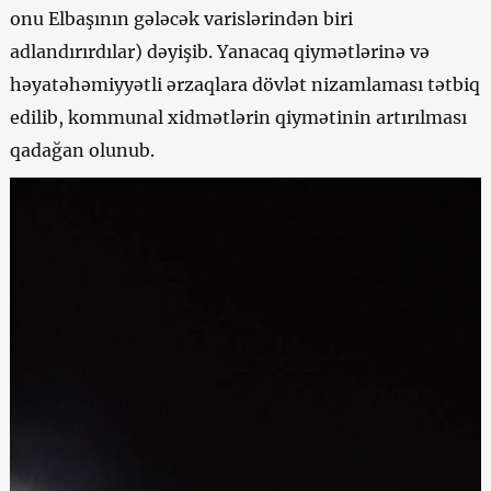
onu Elbaşının gələcək varislərindən biri
adlandırırdılar) dəyişib. Yanacaq qiymətlərinə və
həyatəhəmiyyətli ərzaqlara dövlət nizamlaması tətbiq
edilib, kommunal xidmətlərin qiymətinin artırılması
qadağan olunub.