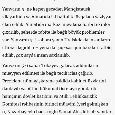
Yanvarın 5-nə keçən gecədən Manqistausk
vilayətində və Almatıda iki həftəlik fövqəladə vəziyyət
elan edilib. Almatıda mərkəzi meydana hərbi texnika
çıxarılıb, şəhərdə rabitə ilə bağlı böyük problemlər
var. Yanvarın 5-i səhərə yaxın Uralskda da insanların
etirazı dağıdılıb – yenə də işıq-səs qumbaraları tətbiq
edilib, çox sayda insan saxlanılıb.
Yanvarın 5-i səhər Tokayev gələcək addımların
müəyyən edilməsi ilə bağlı təcili iclas çağırıb.
Prezident nümayişkaranə şəkildə kabinet üzvlərini
danlayıb və bütün hökuməti istefaya gpndərib,
həmçinin dövlət katibini və Milli Təhlükəsizlik
Komitəsi rəhbərinin birinci müavini (yeri gəlmişkən
o, Nazarbayevin bacısı oğlu Samat Abiş idi: bir vaxtlar