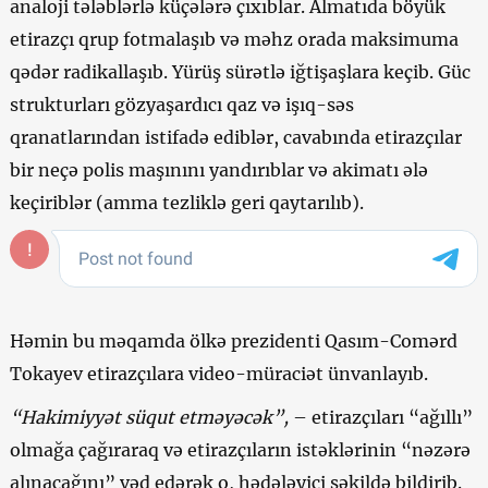
analoji tələblərlə küçələrə çıxıblar. Almatıda böyük
etirazçı qrup fotmalaşıb və məhz orada maksimuma
qədər radikallaşıb. Yürüş sürətlə iğtişaşlara keçib. Güc
strukturları gözyaşardıcı qaz və işıq-səs
qranatlarından istifadə ediblər, cavabında etirazçılar
bir neçə polis maşınını yandırıblar və akimatı ələ
keçiriblər (amma tezliklə geri qaytarılıb).
Həmin bu məqamda ölkə prezidenti Qasım-Comərd
Tokayev etirazçılara video-müraciət ünvanlayıb.
“Hakimiyyət süqut etməyəcək”,
– etirazçıları “ağıllı”
olmağa çağıraraq və etirazçıların istəklərinin “nəzərə
alınacağını” vəd edərək o, hədələyici şəkildə bildirib.