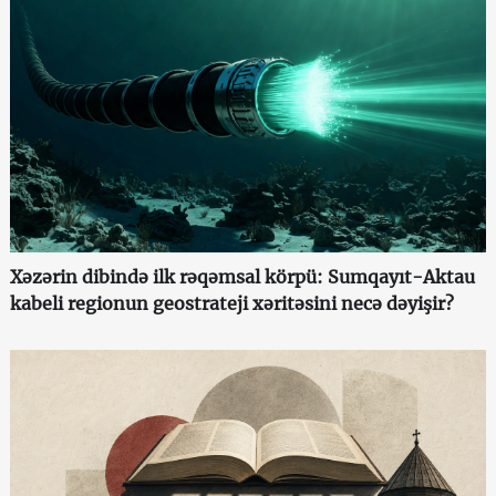
Xəzərin dibində ilk rəqəmsal körpü: Sumqayıt-Aktau
kabeli regionun geostrateji xəritəsini necə dəyişir?