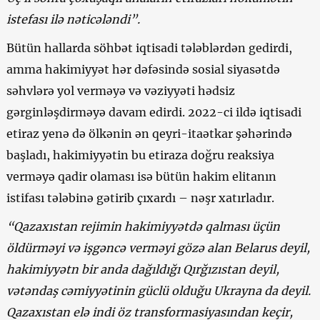
istefası ilə nəticələndi”.
Bütün hallarda söhbət iqtisadi tələblərdən gedirdi,
amma hakimiyyət hər dəfəsində sosial siyasətdə
səhvlərə yol verməyə və vəziyyəti hədsiz
gərginləşdirməyə davam edirdi. 2022-ci ildə iqtisadi
etiraz yenə də ölkənin ən qeyri-itaətkar şəhərində
başladı, hakimiyyətin bu etiraza doğru reaksiya
verməyə qadir olaması isə bütün hakim elitanın
istifası tələbinə gətirib çıxardı – nəşr xatırladır.
“Qazaxıstan rejimin hakimiyyətdə qalması üçün
öldürməyi və işgəncə verməyi gözə alan Belarus deyil,
hakimiyyətn bir anda dağıldığı Qırğızıstan deyil,
vətəndaş cəmiyyətinin güclü olduğu Ukrayna da deyil.
Qazaxıstan elə indi öz transformasiyasından keçir,