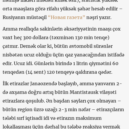
həmişə ilikləri inlədən külək əsir), statistik yüksək
orta maaşlara görə rifahı yüksək şəhər hesab edilir –
Rusiyanın müstəqil
“Новая газета”
nəşri yazır.
Amma reallıqda sakinlərin əksəriyyətinin maaşı çox
vaxt heç 300 dollara (təxminən 130 min tenqe)
çatmır. Demək olar ki, bütün avtomobil sürənlər
nisbətən ucuz olduğu üçün qaz yanacağından istifadə
edir. Ucuz idi. Günlərin birində 1 litrin qiymətini 60
tenqedən (14 sent) 120 tenqeyə qaldırana qədər.
İlk etirazlar Janaozendə başlayıb, amma yanvarın 2-
də axşama doğru artıq bütün Mantistausk vilayəti
etirazlara qoşulub. Ən başdan sayları çox olmayan –
bütün region üzrə uzağı 2-3 min nəfər – etirazçıların
tələbi sırf iqtisadi idi və etirazın maksimum
lokallaşması üçün dərhal bu tələbə reaksiya vermək