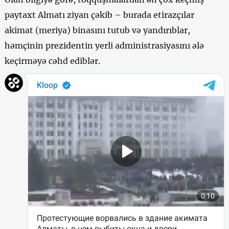
paytaxt Almatı ziyan çəkib – burada etirazçılar
akimat (meriya) binasını tutub və yandırıblar,
həmçinin prezidentin yerli administrasiyasını ələ
keçirməyə cəhd ediblər.