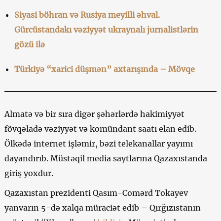
Siyasi böhran və Rusiya meyilli əhval.
Gürcüstandakı vəziyyət ukraynalı jurnalistlərin
gözü ilə
Türkiyə “xarici düşmən” axtarışında – Mövqe
Almatə və bir sıra digər şəhərlərdə hakimiyyət
fövqəladə vəziyyət və komündant saatı elan edib.
Ölkədə internet işləmir, bəzi telekanallar yayımı
dayandırıb. Müstəqil media saytlarına Qazaxıstanda
giriş yoxdur.
Qazaxıstan prezidenti Qasım-Comərd Tokayev
yanvarın 5-də xalqa müraciət edib – Qırğızıstanın