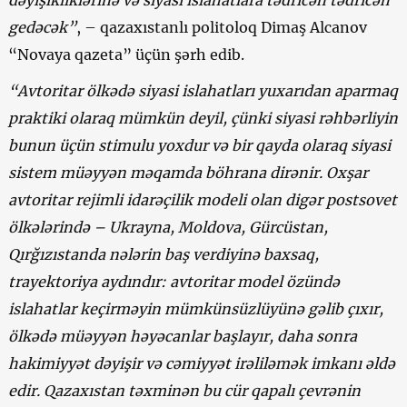
dəyişikliklərinə və siyasi islahatlara tədricən tədricən
gedəcək”
, – qazaxıstanlı politoloq Dimaş Alcanov
“Novaya qazeta” üçün şərh edib.
“Avtoritar ölkədə siyasi islahatları yuxarıdan aparmaq
praktiki olaraq mümkün deyil, çünki siyasi rəhbərliyin
bunun üçün stimulu yoxdur və bir qayda olaraq siyasi
sistem müəyyən məqamda böhrana dirənir. Oxşar
avtoritar rejimli idarəçilik modeli olan digər postsovet
ölkələrində – Ukrayna, Moldova, Gürcüstan,
Qırğızıstanda nələrin baş verdiyinə baxsaq,
trayektoriya aydındır: avtoritar model özündə
islahatlar keçirməyin mümkünsüzlüyünə gəlib çıxır,
ölkədə müəyyən həyəcanlar başlayır, daha sonra
hakimiyyət dəyişir və cəmiyyət irəliləmək imkanı əldə
edir. Qazaxıstan təxminən bu cür qapalı çevrənin