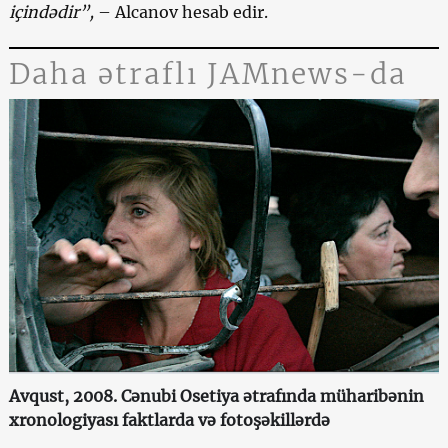
içindədir”,
– Alcanov hesab edir.
Daha ətraflı JAMnews-da
Avqust, 2008. Cənubi Osetiya ətrafında müharibənin
xronologiyası faktlarda və fotoşəkillərdə