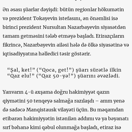
Ən əsası şüarlar dəyişdi: bütün regionlar hökumətin
və prezident Tokayevin istefasını, ən önəmlisi isə
birinci prezident Nursultan Nazarbayevin siyasətdən
tamam getməsini tələb etməyə başladı. Etirazçıların
fikrincə, Nazarbayevin ailəsi hələ də ölkə siyasətinə və
iqtisadiyyatına həlledici təsir göstərir.
“Şal, ket!” (“Qoca, get!”) şüarı sürətlə ilkin
“Qaz elu!” (“Qaz 50-yə!”) şüarını əvəzlədi.
Yanvarın 4-ü axşama doğru hakimiyyət qazın
qiymətini 50 tenqeyə salmağa razılaşdı – amm yenə
də sadəcə Manqistausk vilayəti üçün. Bu məqamdan
etibarən hakimiyyətin istənilən addımı və ya bəyanatı
sırf bəhanə kimi qəbul olunmağa başladı, etiraz isə