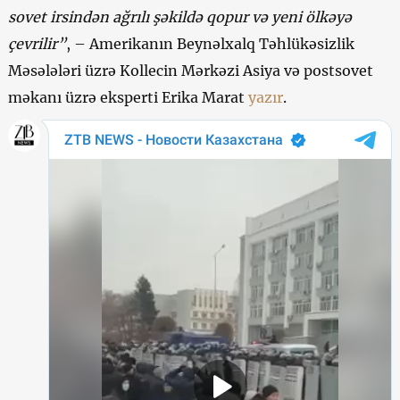
sovet irsindən ağrılı şəkildə qopur və yeni ölkəyə
çevrilir”
, – Amerikanın Beynəlxalq Təhlükəsizlik
Məsələləri üzrə Kollecin Mərkəzi Asiya və postsovet
məkanı üzrə eksperti Erika Marat
yazır
.