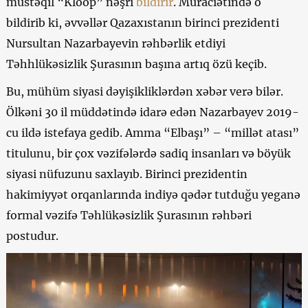
müstəqil “Kloop” nəşri
bildirir
. Müraciətində o
bildirib ki, əvvəllər Qazaxıstanın birinci prezidenti
Nursultan Nazarbayevin rəhbərlik etdiyi
Təhhlükəsizlik Şurasının başına artıq özü keçib.
Bu, mühüm siyasi dəyişikliklərdən xəbər verə bilər.
Ölkəni 30 il müddətində idarə edən Nazarbayev 2019-
cu ildə istefaya gedib. Amma “Elbaşı” – “millət atası”
titulunu, bir çox vəzifələrdə sadiq insanları və böyük
siyasi nüfuzunu saxlayıb. Birinci prezidentin
hakimiyyət orqanlarında indiyə qədər tutduğu yeganə
formal vəzifə Təhlükəsizlik Şurasının rəhbəri
postudur.