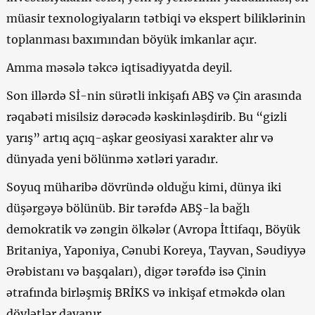
müasir texnologiyaların tətbiqi və ekspert biliklərinin
toplanması baxımından böyük imkanlar açır.
Amma məsələ təkcə iqtisadiyyatda deyil.
Son illərdə Sİ-nin sürətli inkişafı ABŞ və Çin arasında
rəqabəti misilsiz dərəcədə kəskinləşdirib. Bu “gizli
yarış” artıq açıq-aşkar geosiyasi xarakter alır və
dünyada yeni bölünmə xətləri yaradır.
Soyuq müharibə dövründə olduğu kimi, dünya iki
düşərgəyə bölünüb. Bir tərəfdə ABŞ-la bağlı
demokratik və zəngin ölkələr (Avropa İttifaqı, Böyük
Britaniya, Yaponiya, Cənubi Koreya, Tayvan, Səudiyyə
Ərəbistanı və başqaları), digər tərəfdə isə Çinin
ətrafında birləşmiş BRİKS və inkişaf etməkdə olan
dövlətlər dayanır.