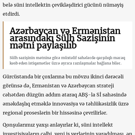
belə süni intellektin çevikləşdirici gücünü nümayiş
etdirdi.
Azərbaycan və Ermənistan
arasındakı Sülh Sazişinin
mətni paylaşılıb
Sülh sazişinin mətninə görə müxtəlif sahələrdə qarşılıqlı maraq
kəsb edən istiqamətlər üzrə ayrıca razılaşmalar bağlana bilər.
Gürcüstanda bir çoxlarına bu mövzu ikinci dərəcəli
görünsə də, Ermənistan və Azərbaycan strateji
cəhətdən düzgün addım ataraq ABŞ-la Sİ sahəsində
əməkdaşlıq etməklə innovasiya və təhlükəsizlik üzrə
regional proseslərin bir hissəsinə çevrilirlər.
Qonşularımız yaxşı anlayırlar ki, süni intellekt
investisiyaların cəlbi, yeni iş yerlərinin yaradılması, ən