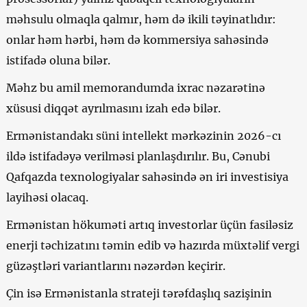
məhsulu olmaqla qalmır, həm də ikili təyinatlıdır:
onlar həm hərbi, həm də kommersiya sahəsində
istifadə oluna bilər.
Məhz bu amil memorandumda ixrac nəzarətinə
xüsusi diqqət ayrılmasını izah edə bilər.
Ermənistandakı süni intellekt mərkəzinin 2026-cı
ildə istifadəyə verilməsi planlaşdırılır. Bu, Cənubi
Qafqazda texnologiyalar sahəsində ən iri investisiya
layihəsi olacaq.
Ermənistan hökuməti artıq investorlar üçün fasiləsiz
enerji təchizatını təmin edib və hazırda müxtəlif vergi
güzəştləri variantlarını nəzərdən keçirir.
Çin isə Ermənistanla strateji tərəfdaşlıq sazişinin