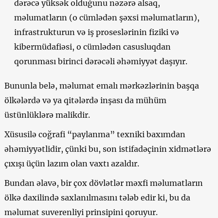
dərəcə yüksək olduğunu nəzərə alsaq,
məlumatların (o cümlədən şəxsi məlumatların),
infrastrukturun və iş proseslərinin fiziki və
kibermüdafiəsi, o cümlədən casusluqdan
qorunması birinci dərəcəli əhəmiyyət daşıyır.
Bununla belə, məlumat emalı mərkəzlərinin başqa
ölkələrdə və ya qitələrdə inşası da mühüm
üstünlüklərə malikdir.
Xüsusilə coğrafi “paylanma” texniki baxımdan
əhəmiyyətlidir, çünki bu, son istifadəçinin xidmətlərə
çıxışı üçün lazım olan vaxtı azaldır.
Bundan əlavə, bir çox dövlətlər məxfi məlumatların
ölkə daxilində saxlanılmasını tələb edir ki, bu da
məlumat suverenliyi prinsipini qoruyur.