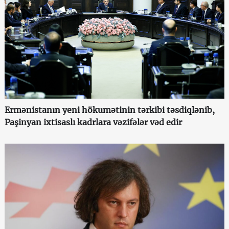
Ermənistanın yeni hökumətinin tərkibi təsdiqlənib,
Paşinyan ixtisaslı kadrlara vəzifələr vəd edir