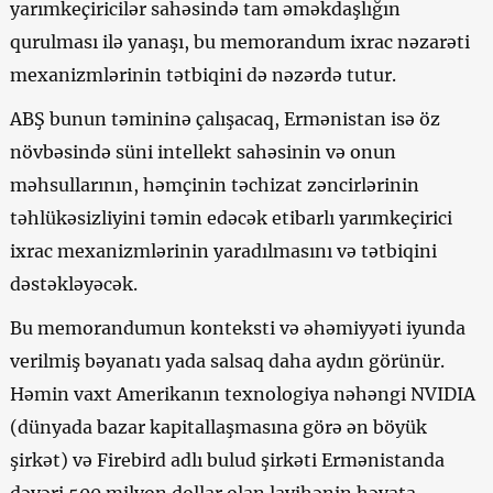
yarımkeçiricilər sahəsində tam əməkdaşlığın
qurulması ilə yanaşı, bu memorandum ixrac nəzarəti
mexanizmlərinin tətbiqini də nəzərdə tutur.
ABŞ bunun təmininə çalışacaq, Ermənistan isə öz
növbəsində süni intellekt sahəsinin və onun
məhsullarının, həmçinin təchizat zəncirlərinin
təhlükəsizliyini təmin edəcək etibarlı yarımkeçirici
ixrac mexanizmlərinin yaradılmasını və tətbiqini
dəstəkləyəcək.
Bu memorandumun konteksti və əhəmiyyəti iyunda
verilmiş bəyanatı yada salsaq daha aydın görünür.
Həmin vaxt Amerikanın texnologiya nəhəngi NVIDIA
(dünyada bazar kapitallaşmasına görə ən böyük
şirkət) və Firebird adlı bulud şirkəti Ermənistanda
dəyəri 500 milyon dollar olan layihənin həyata