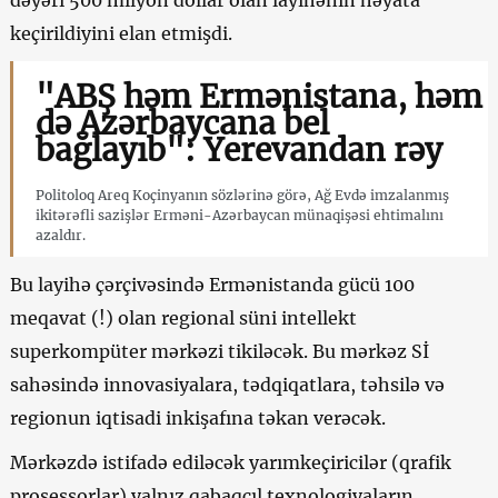
keçirildiyini elan etmişdi.
"ABŞ həm Ermənistana, həm
də Azərbaycana bel
bağlayıb": Yerevandan rəy
Politoloq Areq Koçinyanın sözlərinə görə, Ağ Evdə imzalanmış
ikitərəfli sazişlər Erməni-Azərbaycan münaqişəsi ehtimalını
azaldır.
Bu layihə çərçivəsində Ermənistanda gücü 100
meqavat (!) olan regional süni intellekt
superkompüter mərkəzi tikiləcək. Bu mərkəz Sİ
sahəsində innovasiyalara, tədqiqatlara, təhsilə və
regionun iqtisadi inkişafına təkan verəcək.
Mərkəzdə istifadə ediləcək yarımkeçiricilər (qrafik
prosessorlar) yalnız qabaqcıl texnologiyaların