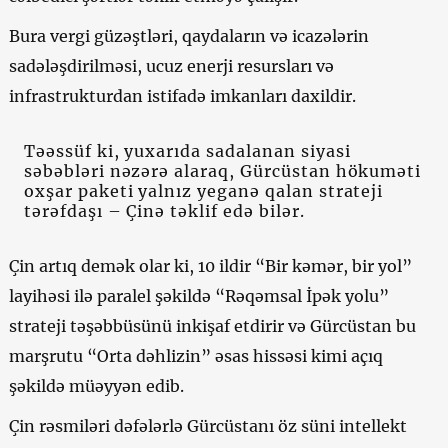
Bura vergi güzəştləri, qaydaların və icazələrin
sadələşdirilməsi, ucuz enerji resursları və
infrastrukturdan istifadə imkanları daxildir.
Təəssüf ki, yuxarıda sadalanan siyasi
səbəbləri nəzərə alaraq, Gürcüstan hökuməti
oxşar paketi yalnız yeganə qalan strateji
tərəfdaşı – Çinə təklif edə bilər.
Çin artıq demək olar ki, 10 ildir “Bir kəmər, bir yol”
layihəsi ilə paralel şəkildə “Rəqəmsal İpək yolu”
strateji təşəbbüsünü inkişaf etdirir və Gürcüstan bu
marşrutu “Orta dəhlizin” əsas hissəsi kimi açıq
şəkildə müəyyən edib.
Çin rəsmiləri dəfələrlə Gürcüstanı öz süni intellekt