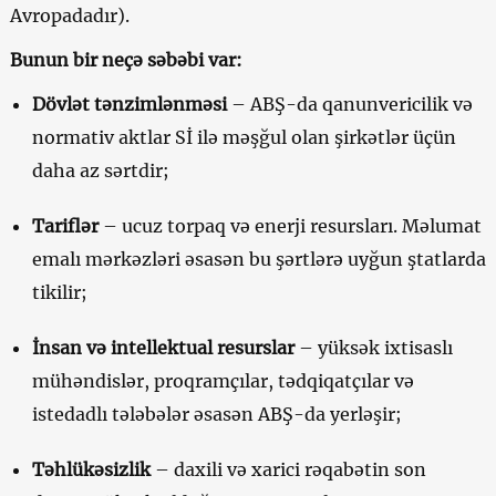
Avropadadır).
Bunun bir neçə səbəbi var:
Dövlət tənzimlənməsi
– ABŞ-da qanunvericilik və
normativ aktlar Sİ ilə məşğul olan şirkətlər üçün
daha az sərtdir;
Tariflər
– ucuz torpaq və enerji resursları. Məlumat
emalı mərkəzləri əsasən bu şərtlərə uyğun ştatlarda
tikilir;
İnsan və intellektual resurslar
– yüksək ixtisaslı
mühəndislər, proqramçılar, tədqiqatçılar və
istedadlı tələbələr əsasən ABŞ-da yerləşir;
Təhlükəsizlik
– daxili və xarici rəqabətin son