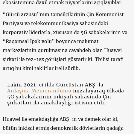
ekosisteminə daxil etmək niyyətlərini açıqlayıblar.
“Gürcü arzusu”nun təmsilçilərinin Çin Kommunist
Partiyası və telekommunikasiya sahəsindəki
korporativ liderlərlə, xüsusən də 5G şəbəkələrinin və
“Rəqəmsal İpək yolu” boyunca məlumat
mərkəzlərinin qurulmasına cavabdeh olan Huawei
şirkəti ilə tez-tez görüşləri göstərir ki, Tbilisi tərəfi
artıq bu kimi təkliflər irəli sürüb.
Lakin 2021-ci ildə Gürcüstan ABŞ-la
Anlaşma Memorandumu
imzalayaraq ölkədə
5G şəbəkələrinin inkişafı sahəsində Çin
şirkətləri ilə əməkdaşlığı istisna etdi.
Huawei ilə əməkdaşlığa ABŞ-ın və demək olar ki,
bütün inkişaf etmiş demokratik dövlətlərin qadağa