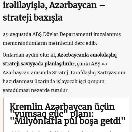
irəliləyişlə, Azərbaycan –
strateji baxışla
29 avqustda ABŞ Dövlət Departamenti imzalanmış
memorandumların mətnlərini dərc edib.
Onlardan aydın olur ki,
Azərbaycanla əməkdaşlıq
strateji səviyyədə planlaşdırılır,
çünki ABŞ və
Azərbaycan arasında Strateji tərəfdaşlıq Xartiyasının
hazırlanması üzərində işləyəcək işçi qrupun
yaradılması nəzərdə tutulur.
Kremlin Azərbaycan üçün
"yumşaq güc" planı:
"Milyonlarla pul boşa getdi"