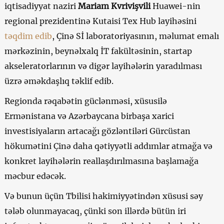
iqtisadiyyat naziri
Mariam Kvrivişvili
Huawei-nin
regional prezidentinə Kutaisi Tex Hub layihəsini
təqdim edib
, Çinə Sİ laboratoriyasının, məlumat emalı
mərkəzinin, beynəlxalq İT fakültəsinin, startap
akseleratorlarının və digər layihələrin yaradılması
üzrə əməkdaşlıq təklif edib.
Regionda rəqabətin güclənməsi, xüsusilə
Ermənistana və Azərbaycana birbaşa xarici
investisiyaların artacağı gözləntiləri Gürcüstan
hökumətini Çinə daha qətiyyətli addımlar atmağa və
konkret layihələrin reallaşdırılmasına başlamağa
məcbur edəcək.
Və bunun üçün Tbilisi hakimiyyətindən xüsusi səy
tələb olunmayacaq, çünki son illərdə bütün iri