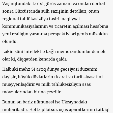
Vaşinqtondakı tarixi görüş zamanı və ondan dərhal
sonra Gürcüstanda sülh sazişinin detalları, onun
regional təhlükəsizliyə təsiri, nəqliyyat
kommunikasiyalarının və ticarətin açılması hesabına
yeni reallığın yaranma perspektivləri geniş müzakirə
olundu.
Lakin süni intellektlə bağlı memorandumlar demək
olar ki, diqqətdən kənarda qaldı.
Halbuki məhz Sİ artıq dünya geosiyasi düzənini
dəyişir, böyük dövlətlərin ticarət və tarif siyasətini
müəyyənləşdirir və milli təhlükəsizliyin əsas
mövzularından birinə çevrilir.
Bunun ən bariz nümunəsi isə Ukraynadakı
müharibədir. Hətta pilotsuz uçuş aparatlarının tətbiqi