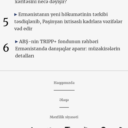
xəritəsini necə dəyişir?
Ermənistanın yeni hökumətinin tərkibi
5
təsdiqlənib, Paşinyan ixtisaslı kadrlara vəzifələr
vəd edir
ABŞ-nin TRIPP+ fondunun rəhbəri
6
Ermənistanda danışıqlar aparır: müzakirələrin
detalları
Haqqımızda
Əlaqə
Məxfilik siyasəti