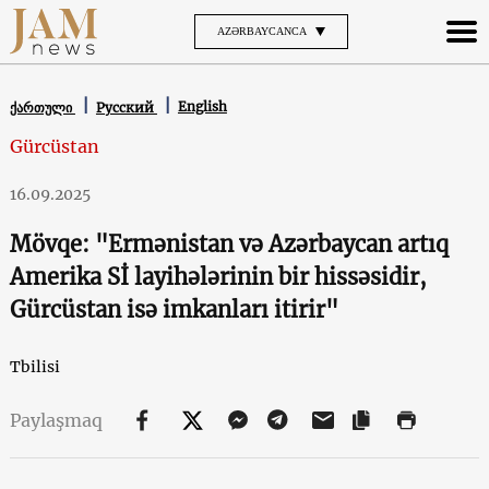
AZƏRBAYCANCA
English
ქართული
Русский
Gürcüstan
16.09.2025
Mövqe: "Ermənistan və Azərbaycan artıq
Amerika Sİ layihələrinin bir hissəsidir,
Gürcüstan isə imkanları itirir"
Tbilisi
Paylaşmaq