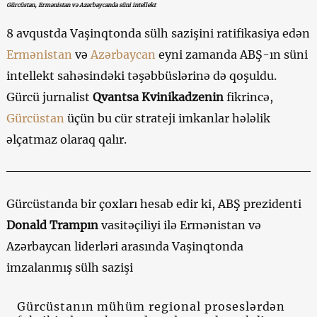
Gürcüstan, Ermənistan və Azərbaycanda süni intellekt
8 avqustda Vaşinqtonda sülh sazişini ratifikasiya edən
Ermənistan
və
Azərbaycan
eyni zamanda ABŞ-ın süni
intellekt sahəsindəki təşəbbüslərinə də qoşuldu.
Gürcü jurnalist
Qvantsa Kvinikadzenin
fikrincə,
Gürcüstan
üçün bu cür strateji imkanlar hələlik
əlçatmaz olaraq qalır.
Gürcüstanda bir çoxları hesab edir ki, ABŞ prezidenti
Donald Trampın
vasitəçiliyi ilə Ermənistan və
Azərbaycan liderləri arasında Vaşinqtonda
imzalanmış sülh sazişi
Gürcüstanın mühüm regional proseslərdən