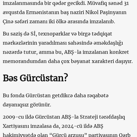
imzalanmasında bir qədər gecikdi. Müvafiq sənəd 31
avqustda Ermənistanın baş naziri Nikol Paşinyanın
Çinə səfəri zamanı iki ölkə arasında imzalanıb.
Bu saziş də Sİ, texnoparklar və birgə tədqiqat
mərkəzlərinin yaradılması sahəsində əməkdaşlığı
nəzərdə tutur, amma bu, ABŞ-la imzalanan konkret
memorandumdan daha çox bəyanat xarakteri daşıyır.
Bəs Gürcüstan?
Bu fonda Gürcüstan getdikcə daha rəqabətə
dayanıqsız görünür.
2009-cu ildə Gürcüstan ABŞ-la Strateji tərəfdaşlıq
Xartiyasını imzalasa da, 2024-cü ildə ABŞ
hakimiyyətdə olan “Gürcü arzusu” partiyasının Qərb