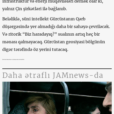
infrastruktur və enerji müqavilələri demək olar ki,
yalnız Çin şirkətləri ilə bağlanıb.
Beləliklə, süni intellekt Gürcüstanın Qərb
düşərgəsində yer almadığı daha bir sahəyə çevriləcək.
Və ritorik “Biz haradayıq?” sualının artıq heç bir
mənası qalmayacaq. Gürcüstan geosiyasi bölgünün
digər tərəfində öz yerini tutacaq.
Gürcüstan Ermənistan və Azərbaycanda süni intellekt
Daha ətraflı JAMnews-da