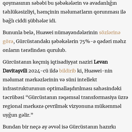
qoymasının səbəbi bu şəbəkələrin və avadanlığın
təhlükəsizliyi, həmçinin məlumatların qorunması ilə
bağlı ciddi şübhələr idi.
Bununla belə, Huawei nümayəndələrinin
sözlərinə
görə
, Gürcüstandakı şəbəkələrin 75%-ə qədəri məhz
onların tərəfindən qurulub.
Gürcüstanın keçmiş iqtisadiyyat naziri
Levan
Davitaşvili
2024-cü ildə
bildirib
ki, Huawei-nin
məlumat mərkəzlərinin və süni intellekt
infrastrukturunun optimallaşdırılması sahəsindəki
təcrübəsi “Gürcüstanın rəqəmsal transformasiya üzrə
regional mərkəzə çevrilmək vizyonuna mükəmməl
uyğun gəlir.”
Bundan bir neçə ay əvvəl isə Gürcüstanın hazırkı