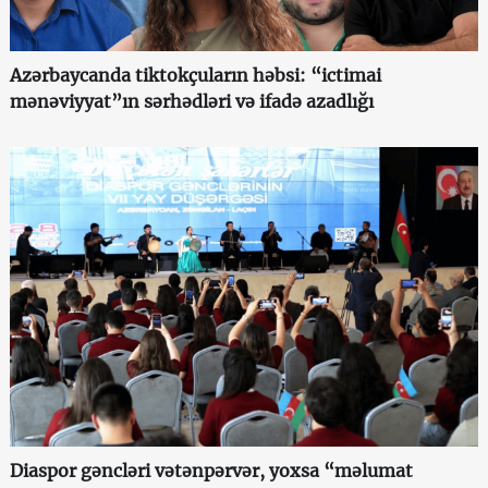
Azərbaycanda tiktokçuların həbsi: “ictimai
mənəviyyat”ın sərhədləri və ifadə azadlığı
Diaspor gəncləri vətənpərvər, yoxsa “məlumat