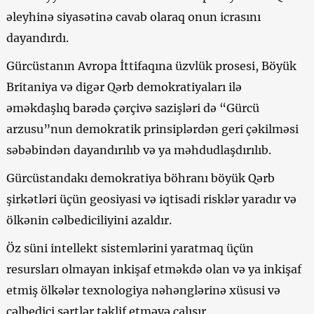
əleyhinə siyasətinə cavab olaraq onun icrasını
dayandırdı.
Gürcüstanın Avropa İttifaqına üzvlük prosesi, Böyük
Britaniya və digər Qərb demokratiyaları ilə
əməkdaşlıq barədə çərçivə sazişləri də “Gürcü
arzusu”nun demokratik prinsiplərdən geri çəkilməsi
səbəbindən dayandırılıb və ya məhdudlaşdırılıb.
Gürcüstandakı demokratiya böhranı böyük Qərb
şirkətləri üçün geosiyasi və iqtisadi risklər yaradır və
ölkənin cəlbediciliyini azaldır.
Öz süni intellekt sistemlərini yaratmaq üçün
resursları olmayan inkişaf etməkdə olan və ya inkişaf
etmiş ölkələr texnologiya nəhənglərinə xüsusi və
cəlbedici şərtlər təklif etməyə çalışır.