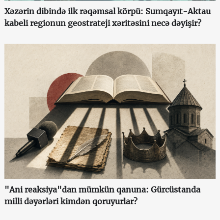
Xəzərin dibində ilk rəqəmsal körpü: Sumqayıt-Aktau
kabeli regionun geostrateji xəritəsini necə dəyişir?
"Ani reaksiya"dan mümkün qanuna: Gürcüstanda
milli dəyərləri kimdən qoruyurlar?