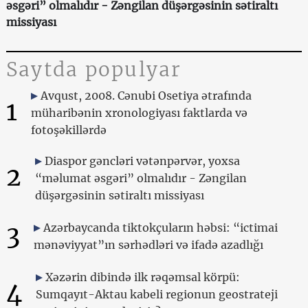
əsgəri” olmalıdır - Zəngilan düşərgəsinin sətiraltı
missiyası
Saytda populyar
Avqust, 2008. Cənubi Osetiya ətrafında
1
müharibənin xronologiyası faktlarda və
fotoşəkillərdə
Diaspor gəncləri vətənpərvər, yoxsa
2
“məlumat əsgəri” olmalıdır - Zəngilan
düşərgəsinin sətiraltı missiyası
3
Azərbaycanda tiktokçuların həbsi: “ictimai
mənəviyyat”ın sərhədləri və ifadə azadlığı
Xəzərin dibində ilk rəqəmsal körpü:
4
Sumqayıt-Aktau kabeli regionun geostrateji