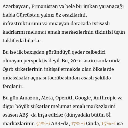
Azərbaycan, Ermənistan və belə bir imkan yaranacağı
halda Gürcüstan yalnız öz ərazilərini,
infrastrukturunu və müəyyən dərəcədə ixtisaslı
kadrlarını məlumat emalı mərkəzlərinin tikintisi üçün
təklif edə bilərlər.
Bu isə ilk baxışdan göründüyü qədər cəlbedici
olmayan perspektiv deyil. Bu, 20-ci əsrin sonlarında
Qərb şirkətlərinin inkişaf etməkdə olan ölkələrdə
müəssisələr açması təcrübəsindən əsaslı şəkildə
fərqlənir.
Bu gün Amazon, Meta, OpenAI, Google, Anthropic və
digər böyük şirkətlər məlumat emalı mərkəzlərini
əsasən ABŞ-da inşa edirlər (dünyadakı bütün Sİ
mərkəzlərinin
51%-i
ABŞ-da,
17%-i
Çində,
15%-i
isə