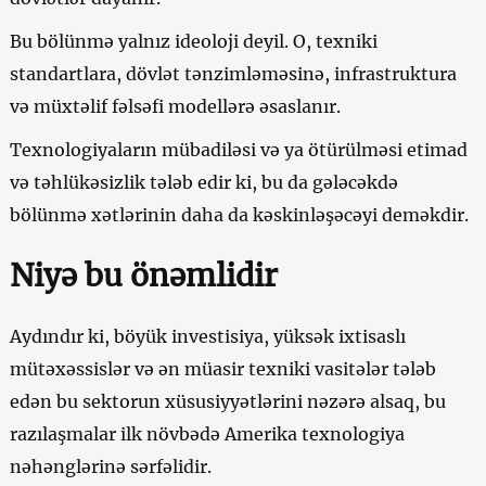
Bu bölünmə yalnız ideoloji deyil. O, texniki
standartlara, dövlət tənzimləməsinə, infrastruktura
və müxtəlif fəlsəfi modellərə əsaslanır.
Texnologiyaların mübadiləsi və ya ötürülməsi etimad
və təhlükəsizlik tələb edir ki, bu da gələcəkdə
bölünmə xətlərinin daha da kəskinləşəcəyi deməkdir.
Niyə bu önəmlidir
Aydındır ki, böyük investisiya, yüksək ixtisaslı
mütəxəssislər və ən müasir texniki vasitələr tələb
edən bu sektorun xüsusiyyətlərini nəzərə alsaq, bu
razılaşmalar ilk növbədə Amerika texnologiya
nəhənglərinə sərfəlidir.