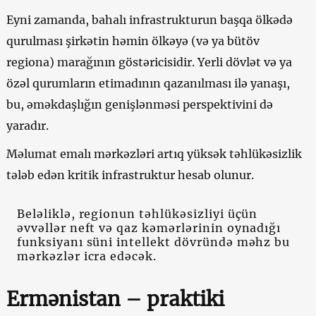
Eyni zamanda, bahalı infrastrukturun başqa ölkədə
qurulması şirkətin həmin ölkəyə (və ya bütöv
regiona) marağının göstəricisidir. Yerli dövlət və ya
özəl qurumların etimadının qazanılması ilə yanaşı,
bu, əməkdaşlığın genişlənməsi perspektivini də
yaradır.
Məlumat emalı mərkəzləri artıq yüksək təhlükəsizlik
tələb edən kritik infrastruktur hesab olunur.
Beləliklə, regionun təhlükəsizliyi üçün
əvvəllər neft və qaz kəmərlərinin oynadığı
funksiyanı süni intellekt dövründə məhz bu
mərkəzlər icra edəcək.
Ermənistan – praktiki