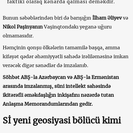
faktiki olaraq kənarda qalması deməkdir.
Bunun səbəblərindən biri də barışığın
İlham Əliyev
və
Nikol Paşinyanın
Vaşinqtondakı yeganə uğuru
olmamasıdır.
Həmçinin qonşu ölkələrin tamamilə başqa, amma
kifayət qədər əhəmiyyətli sahədə irəliləməsinə imkan
verəcək digər sənədlər də imzalanıb.
Söhbət ABŞ-la Azərbaycan və ABŞ-la Ermənistan
arasında imzalanmış, süni intellekt sahəsində
ikitərəfli əməkdaşlığın inkişafını nəzərdə tutan
Anlaşma Memorandumlarından gedir.
Sİ yeni geosiyasi bölücü kimi