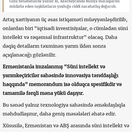
Gizli hesabatlarda yazılır ki, Azərbaycanda Rusiya maraqlarını
müdafiə edən təşkilatların yoxluğu ciddi narahatlıq doğurub.
Artıq xartiyanın üç əsas istiqaməti müəyyənləşdirilib,
onlardan biri “iqtisadi investisiyalar, o cümlədən süni
intellekt və rəqəmsal infrastruktur” olacaq. Daha
dəqiq detalların təxminən yarım ildən sonra
açıqlanacağı gözlənilir.
Ermənistanla imzalanmış “Süni intellekt və
yarımkeçiricilər sahəsində innovasiya tərəfdaşlığı
haqqında” memorandum isə olduqca spesifikdir və
tamamilə fərqli məna yükü daşıyır.
Bu sənəd yalnız texnologiya sahəsində əməkdaşlıqla
məhdudlaşmır, daha geniş məsələləri əhatə edir.
Xüsusilə, Ermənistan və ABŞ arasında süni intellekt və