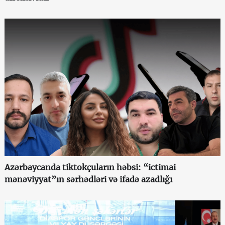
Azərbaycanda tiktokçuların həbsi: “ictimai
mənəviyyat”ın sərhədləri və ifadə azadlığı