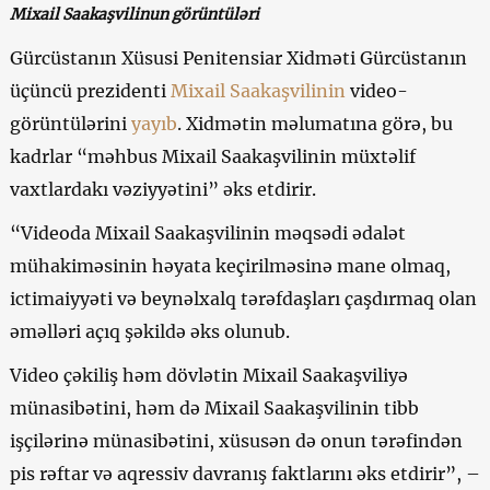
Mixail Saakaşvilinun görüntüləri
Gürcüstanın Xüsusi Penitensiar Xidməti Gürcüstanın
üçüncü prezidenti
Mixail Saakaşvilinin
video-
görüntülərini
yayıb
. Xidmətin məlumatına görə, bu
kadrlar “məhbus Mixail Saakaşvilinin müxtəlif
vaxtlardakı vəziyyətini” əks etdirir.
“Videoda Mixail Saakaşvilinin məqsədi ədalət
mühakiməsinin həyata keçirilməsinə mane olmaq,
ictimaiyyəti və beynəlxalq tərəfdaşları çaşdırmaq olan
əməlləri açıq şəkildə əks olunub.
Video çəkiliş həm dövlətin Mixail Saakaşviliyə
münasibətini, həm də Mixail Saakaşvilinin tibb
işçilərinə münasibətini, xüsusən də onun tərəfindən
pis rəftar və aqressiv davranış faktlarını əks etdirir”, –