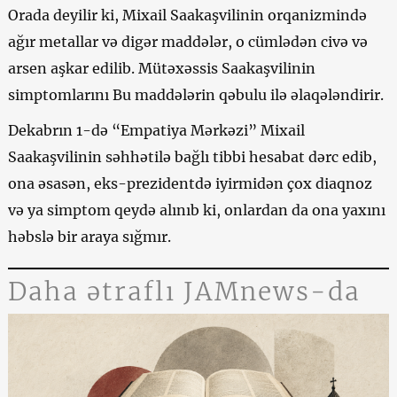
Orada deyilir ki, Mixail Saakaşvilinin orqanizmində
ağır metallar və digər maddələr, o cümlədən civə və
arsen aşkar edilib. Mütəxəssis Saakaşvilinin
simptomlarını Bu maddələrin qəbulu ilə əlaqələndirir.
Dekabrın 1-də “Empatiya Mərkəzi” Mixail
Saakaşvilinin səhhətilə bağlı tibbi hesabat dərc edib,
ona əsasən, eks-prezidentdə iyirmidən çox diaqnoz
və ya simptom qeydə alınıb ki, onlardan da ona yaxını
həbslə bir araya sığmır.
Daha ətraflı JAMnews-da