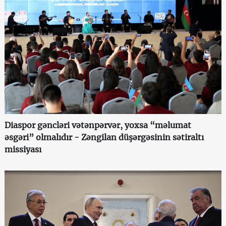
Diaspor gəncləri vətənpərvər, yoxsa “məlumat
əsgəri” olmalıdır - Zəngilan düşərgəsinin sətiraltı
missiyası