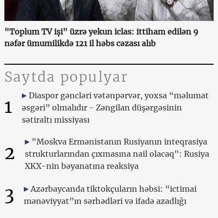
"Toplum TV işi" üzrə yekun iclas: ittiham edilən 9
nəfər ümumilikdə 121 il həbs cəzası alıb
Saytda populyar
Diaspor gəncləri vətənpərvər, yoxsa “məlumat
1
əsgəri” olmalıdır - Zəngilan düşərgəsinin
sətiraltı missiyası
"Moskva Ermənistanın Rusiyanın inteqrasiya
2
strukturlarından çıxmasına nail olacaq": Rusiya
XKX-nin bəyanatına reaksiya
3
Azərbaycanda tiktokçuların həbsi: “ictimai
mənəviyyat”ın sərhədləri və ifadə azadlığı