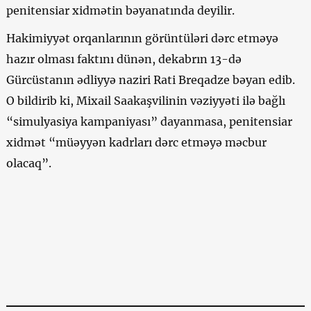
penitensiar xidmətin bəyanatında deyilir.
Hakimiyyət orqanlarının görüntüləri dərc etməyə
hazır olması faktını dünən, dekabrın 13-də
Gürcüstanın ədliyyə naziri Rati Breqadze bəyan edib.
O bildirib ki, Mixail Saakaşvilinin vəziyyəti ilə bağlı
“simulyasiya kampaniyası” dayanmasa, penitensiar
xidmət “müəyyən kadrları dərc etməyə məcbur
olacaq”.