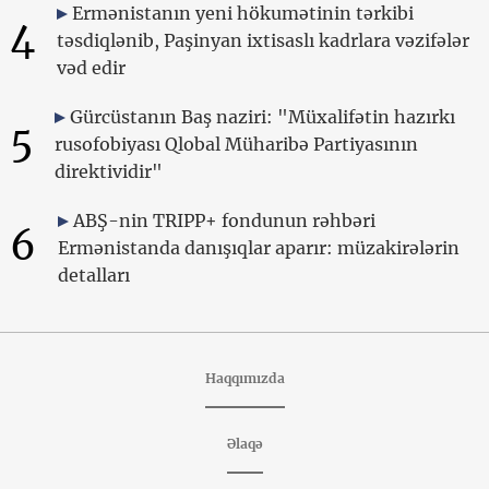
Ermənistanın yeni hökumətinin tərkibi
4
təsdiqlənib, Paşinyan ixtisaslı kadrlara vəzifələr
vəd edir
Gürcüstanın Baş naziri: "Müxalifətin hazırkı
5
rusofobiyası Qlobal Müharibə Partiyasının
direktividir"
ABŞ-nin TRIPP+ fondunun rəhbəri
6
Ermənistanda danışıqlar aparır: müzakirələrin
detalları
Haqqımızda
Əlaqə