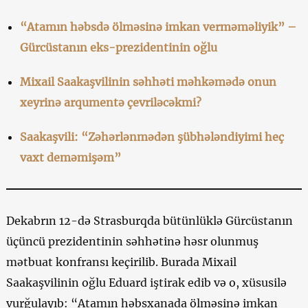
“Atamın həbsdə ölməsinə imkan verməməliyik” –
Gürcüstanın eks-prezidentinin oğlu
Mixail Saakaşvilinin səhhəti məhkəmədə onun
xeyrinə arqumentə çevriləcəkmi?
Saakaşvili: “Zəhərlənmədən şübhələndiyimi heç
vaxt deməmişəm”
Dekabrın 12-də Strasburqda bütünlüklə Gürcüstanın
üçüncü prezidentinin səhhətinə həsr olunmuş
mətbuat konfransı keçirilib. Burada Mixail
Saakaşvilinin oğlu Eduard iştirak edib və o, xüsusilə
vurğulayıb: “Atamın həbsxanada ölməsinə imkan