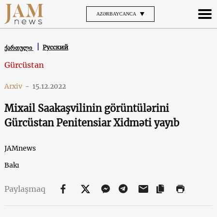
AZƏRBAYCANCA
Русский
ქართული
Gürcüstan
Arxiv
-
15.12.2022
Mixail Saakaşvilinin görüntülərini
Gürcüstan Penitensiar Xidməti yayıb
JAMnews
Bakı
Paylaşmaq