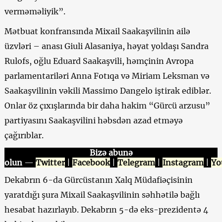
verməməliyik”.
Mətbuat konfransında Mixail Saakaşvilinin ailə
üzvləri – anası Giuli Alasaniya, həyat yoldaşı Sandra
Rulofs, oğlu Eduard Saakaşvili, həmçinin Avropa
parlamentariləri Anna Fotıqa və Miriam Leksman və
Saakaşvilinin vəkili Massimo Dangelo iştirak ediblər.
Onlar öz çıxışlarında bir daha hakim “Gürcü arzusu”
partiyasını Saakaşvilini həbsdən azad etməyə
çağırıblar.
Bizə abunə
olun
—
Twitter
|
Facebook
|
Telegram
|
Instagram
|
Yo
Dekabrın 6-da Gürcüstanın Xalq Müdafiəçisinin
yaratdığı şura Mixail Saakaşvilinin səhhətilə bağlı
hesabat hazırlayıb. Dekabrın 5-də eks-prezidentə 4