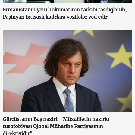
Ermənistanın yeni hökumətinin tərkibi təsdiqlənib,
Paşinyan ixtisaslı kadrlara vəzifələr vəd edir
Gürcüstanın Baş naziri: "Müxalifətin hazırkı
rusofobiyası Qlobal Müharibə Partiyasının
direktividir"