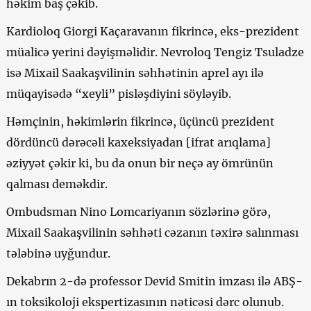
həkim baş çəkib.
Kardioloq Giorgi Kaçaravanın fikrincə, eks-prezident
müalicə yerini dəyişməlidir. Nevroloq Tengiz Tsuladze
isə Mixail Saakaşvilinin səhhətinin aprel ayı ilə
müqayisədə “xeyli” pisləşdiyini söyləyib.
Həmçinin, həkimlərin fikrincə, üçüncü prezident
dördüncü dərəcəli kaxeksiyadan [ifrat arıqlama]
əziyyət çəkir ki, bu da onun bir neçə ay ömrünün
qalması deməkdir.
Ombudsman Nino Lomcariyanın sözlərinə görə,
Mixail Saakaşvilinin səhhəti cəzanın təxirə salınması
tələbinə uyğundur.
Dekabrın 2-də professor Devid Smitin imzası ilə ABŞ-
ın toksikoloji ekspertizasının nəticəsi dərc olunub.