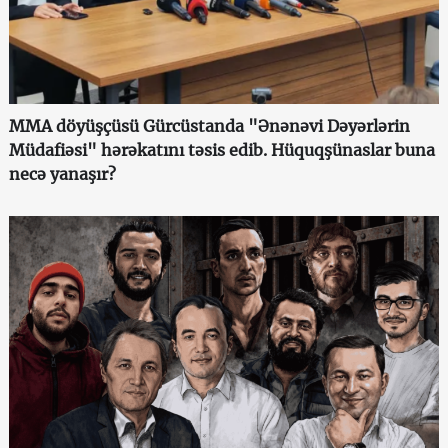
MMA döyüşçüsü Gürcüstanda "Ənənəvi Dəyərlərin
Müdafiəsi" hərəkatını təsis edib. Hüquqşünaslar buna
necə yanaşır?