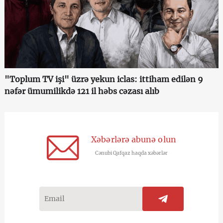
"Toplum TV işi" üzrə yekun iclas: ittiham edilən 9
nəfər ümumilikdə 121 il həbs cəzası alıb
Xəbərlərə abunə olun
Cənubi Qafqaz haqda xəbərlər