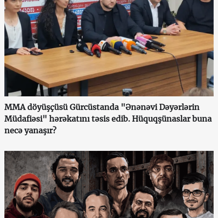
MMA döyüşçüsü Gürcüstanda "Ənənəvi Dəyərlərin
Müdafiəsi" hərəkatını təsis edib. Hüquqşünaslar buna
necə yanaşır?