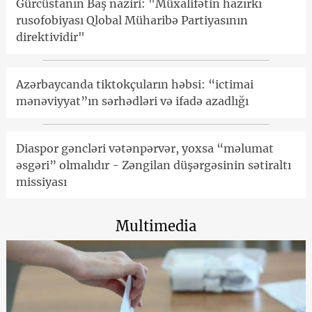
Gürcüstanın Baş naziri: "Müxalifətin hazırkı
rusofobiyası Qlobal Müharibə Partiyasının
direktividir"
Azərbaycanda tiktokçuların həbsi: “ictimai
mənəviyyat”ın sərhədləri və ifadə azadlığı
Diaspor gəncləri vətənpərvər, yoxsa “məlumat
əsgəri” olmalıdır - Zəngilan düşərgəsinin sətiraltı
missiyası
Multimedia