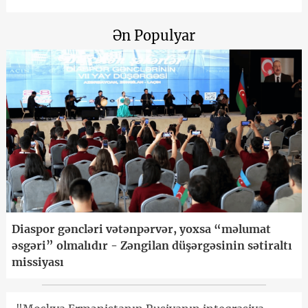
Ən Populyar
Diaspor gəncləri vətənpərvər, yoxsa “məlumat
əsgəri” olmalıdır - Zəngilan düşərgəsinin sətiraltı
missiyası