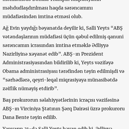
məhdudlaşdırılması haqda sərəncamını
müdafiəsindən imtina etməsi olub.
Ağ Evin yaydığı bəyanatda deyilir ki, Salli Yeyts “ABŞ
vətəndaşlarının müdafiəsi üçün qəbul edilmiş qanuni
sərəncamın icrasından imtina etməklə Ədliyyə
Nazirliyinə xəyanət edib”. ABŞ-ın Prezident
Administrasiyasından bildirilib ki, Yeyts vəzifəyə
Obama administrasiyası tərəfindən təyin edilmişdi və
“sərhədlərə, qeyri-leqal miqrasiyaya münasibətdə
zəiflik nümayiş etdirib”.
Baş prokurorun səlahiyyətlərinin icraçısı vəzifəsinə
ABŞ-ın Virciniya Ştatının Şərq Dairəsi üzrə prokuroru
Dana Bente təyin edilib.
Yanvarın 31-də Salli Yeyts bəyan edib ki, Ədliyyə