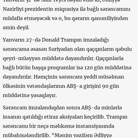
Nazirliyi prezidentin miqrasiya ilə bağlı sərəncamını
müdafiə etməyəcək və o, bu qərarın qanuniliyindən
əmin deyil.
Yanvarın 27-də Donald Trampın imzaladığı
sərəncama əsasən Suriyadan olan qaçqınların qəbulu
qeyri-müəyyən müddətə dayandırılır. Qaçqınlarla
bağlı bütün başqa proqramlar isə 120 gün müddətinə
dayandırılır. Həmçinin sərəncam yeddi müsəlman
ölkəsinin vətəndaşlarının ABŞ-a girişini 90 gün
müddətinə yasaqlayır.
Sərəncam imzalandıqdan sonra ABŞ-da minlərlə
insanın qatıldığı etiraz aksiyaları keçirilib. Trampın
sərəncamı bir neçə məhkəmə instansiyasında
mübahisələndirilib. “Mənim vəzifəm Ədliyyə