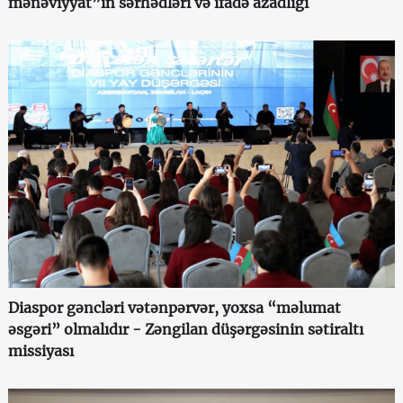
mənəviyyat”ın sərhədləri və ifadə azadlığı
Diaspor gəncləri vətənpərvər, yoxsa “məlumat
əsgəri” olmalıdır - Zəngilan düşərgəsinin sətiraltı
missiyası