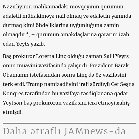
Nazirliyinin məhkəmədəki mövqeyinin qurumun
ədalətli mühakiməyə nail olmaq və ədalətin yanında
durmaq kimi öhdəliklərinə uyğunluğuna zamin
olmaqdır”, – qurumun əməkdaşlarına qərarını izah
edən Yeyts yazıb.
Baş prokuror Loretta Linç olduğu zaman Salli Yeyts
onun müavini vəzifəsində çalışırdı. Prezident Barak
Obamanın istefasından sonra Linç də öz vəzifəsini
tərk etdi. Tramp namizədliyini irəli sürdüyü Cef Seşns
Konqres tərəfindən bu vəzifəyə təsdiqlənənə qədər
Yeytsən baş prokurorun vəzifəsini icra etməyi xahiş
etmişdi.
Daha ətraflı JAMnews-da