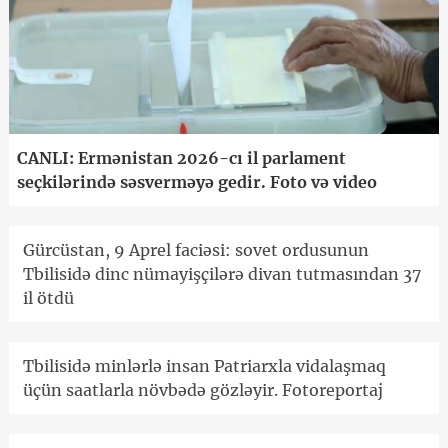
CANLI: Ermənistan 2026-cı il parlament
seçkilərində səsverməyə gedir. Foto və video
Gürcüstan, 9 Aprel faciəsi: sovet ordusunun
Tbilisidə dinc nümayişçilərə divan tutmasından 37
il ötdü
Tbilisidə minlərlə insan Patriarxla vidalaşmaq
üçün saatlarla növbədə gözləyir. Fotoreportaj