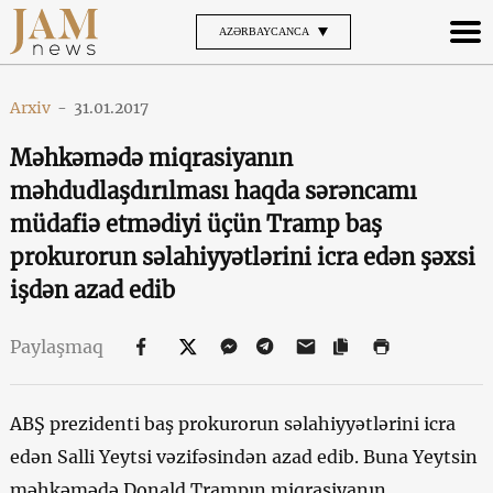
AZƏRBAYCANCA
Arxiv
-
31.01.2017
Məhkəmədə miqrasiyanın
məhdudlaşdırılması haqda sərəncamı
müdafiə etmədiyi üçün Tramp baş
prokurorun səlahiyyətlərini icra edən şəxsi
işdən azad edib
Paylaşmaq
ABŞ prezidenti baş prokurorun səlahiyyətlərini icra
edən Salli Yeytsi vəzifəsindən azad edib. Buna Yeytsin
məhkəmədə Donald Trampın miqrasiyanın