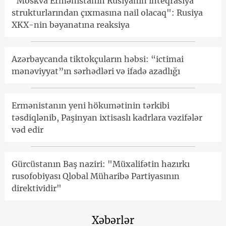
"Moskva Ermənistanın Rusiyanın inteqrasiya
strukturlarından çıxmasına nail olacaq": Rusiya
XKX-nin bəyanatına reaksiya
Azərbaycanda tiktokçuların həbsi: “ictimai
mənəviyyat”ın sərhədləri və ifadə azadlığı
Ermənistanın yeni hökumətinin tərkibi
təsdiqlənib, Paşinyan ixtisaslı kadrlara vəzifələr
vəd edir
Gürcüstanın Baş naziri: "Müxalifətin hazırkı
rusofobiyası Qlobal Müharibə Partiyasının
direktividir"
Xəbərlər