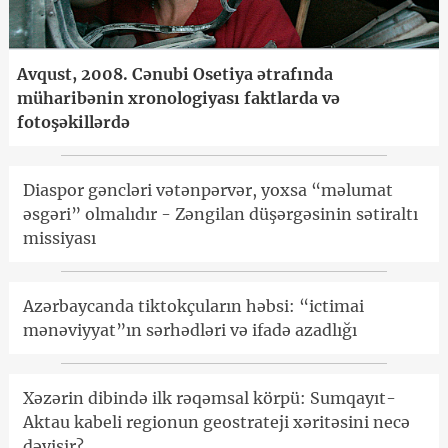
Avqust, 2008. Cənubi Osetiya ətrafında
müharibənin xronologiyası faktlarda və
fotoşəkillərdə
Diaspor gəncləri vətənpərvər, yoxsa “məlumat
əsgəri” olmalıdır - Zəngilan düşərgəsinin sətiraltı
missiyası
Azərbaycanda tiktokçuların həbsi: “ictimai
mənəviyyat”ın sərhədləri və ifadə azadlığı
Xəzərin dibində ilk rəqəmsal körpü: Sumqayıt-
Aktau kabeli regionun geostrateji xəritəsini necə
dəyişir?