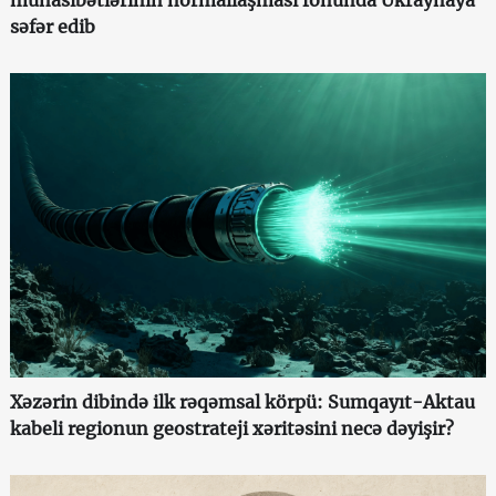
münasibətlərinin normallaşması fonunda Ukraynaya
səfər edib
Xəzərin dibində ilk rəqəmsal körpü: Sumqayıt-Aktau
kabeli regionun geostrateji xəritəsini necə dəyişir?