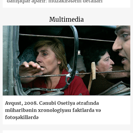
danışıqlar aparır: müzakirələrin detalları
Multimedia
Avqust, 2008. Cənubi Osetiya ətrafında
müharibənin xronologiyası faktlarda və
fotoşəkillərdə