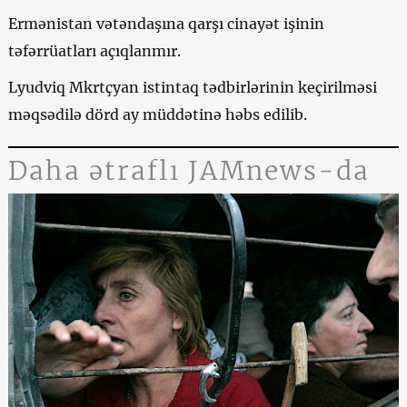
Ermənistan vətəndaşına qarşı cinayət işinin
təfərrüatları açıqlanmır.
Lyudviq Mkrtçyan istintaq tədbirlərinin keçirilməsi
məqsədilə dörd ay müddətinə həbs edilib.
Daha ətraflı JAMnews-da