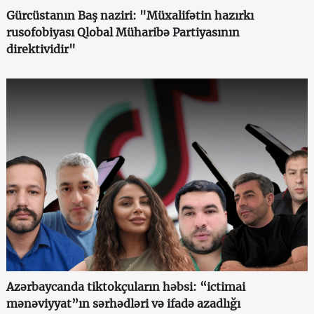
Gürcüstanın Baş naziri: "Müxalifətin hazırkı
rusofobiyası Qlobal Müharibə Partiyasının
direktividir"
Azərbaycanda tiktokçuların həbsi: “ictimai
mənəviyyat”ın sərhədləri və ifadə azadlığı