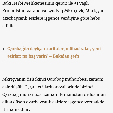
Bakı Hərbi Məhkəməsinin qərarı ilə 51 yaşlı
Ermənistan vətəndaşı Lyudviq Mkrtçoviç Mkrtçyan
azərbaycanlı əsirlərə işgəncə verdiyinə görə həbs
edilib.
Qarabağda dəyişən xəritələr, mühasirələr, yeni
əsirlər: nə baş verir? – Bakıdan şərh
Mkrtçyanın özü ikinci Qarabağ müharibəsi zamanı
əsir düşüb. O, 90-cı illərin əvvəllərində birinci
Qarabağ müharibəsi zamanı Ermənistan ordusunun
əlinə düşən azərbaycanlı əsirlərə işgəncə verməkdə
ittiham edilir.