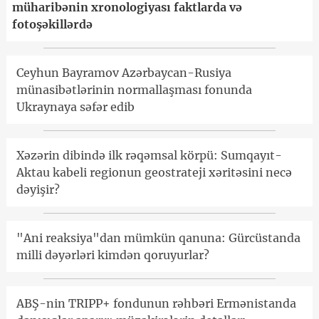
müharibənin xronologiyası faktlarda və
fotoşəkillərdə
Ceyhun Bayramov Azərbaycan-Rusiya
münasibətlərinin normallaşması fonunda
Ukraynaya səfər edib
Xəzərin dibində ilk rəqəmsal körpü: Sumqayıt-
Aktau kabeli regionun geostrateji xəritəsini necə
dəyişir?
"Ani reaksiya"dan mümkün qanuna: Gürcüstanda
milli dəyərləri kimdən qoruyurlar?
ABŞ-nin TRIPP+ fondunun rəhbəri Ermənistanda