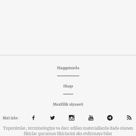
Haqqımızda
Əlaqə
Məxfilik siyasəti
Bizi izlə:
Toponimlər, terminologiya və dərc edilən materiallarda ifadə olunan
fikirlər qurumun fikirlərini əks etdirməyə bilər