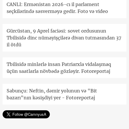
CANLI: Ermənistan 2026-cı il parlament
seçkilərində səsverməyə gedir. Foto və video
Gürcüstan, 9 Aprel faciəsi: sovet ordusunun
Tbilisidə dinc nümayişçilərə divan tutmasından 37
il ötdü
Tbilisidə minlərlə insan Patriarxla vidalaşmaq
üçün saatlarla növbədə gözləyir. Fotoreportaj
Sabunçu: Neftin, dəmir yolunun və "Bit
bazarı"nın kəsişdiyi yer - Fotoreportaj