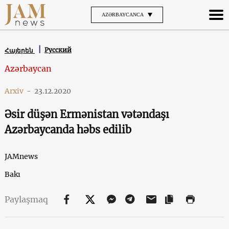
AZƏRBAYCANCA
Русский
Հայերեն
Azərbaycan
Arxiv
-
23.12.2020
Əsir düşən Ermənistan vətəndaşı
Azərbaycanda həbs edilib
JAMnews
Bakı
Paylaşmaq