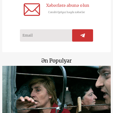
Xəbərlərə abunə olun
Cənubi Qafqaz haqda xəbərlər
Ən Populyar