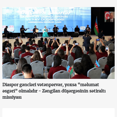
Diaspor gəncləri vətənpərvər, yoxsa “məlumat
əsgəri” olmalıdır - Zəngilan düşərgəsinin sətiraltı
missiyası