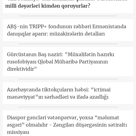
milli dəyərləri kimdən qoruyurlar?
ABŞ-nin TRIPP+ fondunun rəhbəri Ermənistanda
danışıqlar aparır: müzakirələrin detalları
Gürcüstanın Baş naziri: "Müxalifətin hazırkı
rusofobiyası Qlobal Müharibə Partiyasının
direktividir"
Azərbaycanda tiktokçuların həbsi: “ictimai
mənəviyyat”ın sərhədləri və ifadə azadlığı
Diaspor gəncləri vətənpərvər, yoxsa “məlumat
əsgəri” olmalıdır - Zəngilan düşərgəsinin sətiraltı
missiyası