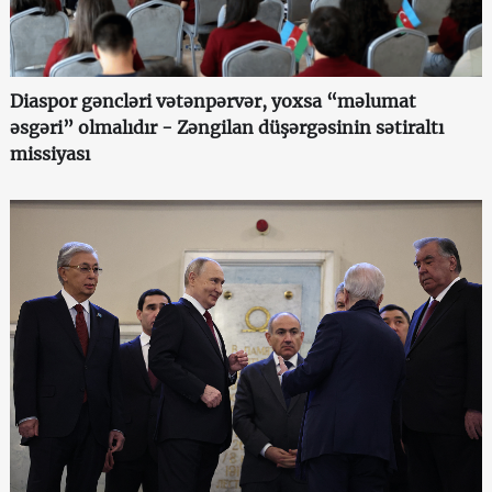
Diaspor gəncləri vətənpərvər, yoxsa “məlumat
əsgəri” olmalıdır - Zəngilan düşərgəsinin sətiraltı
missiyası