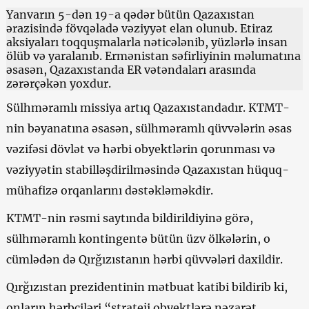
Yanvarın 5-dən 19-a qədər bütün Qazaxıstan
ərazisində fövqəladə vəziyyət elan olunub. Etiraz
aksiyaları toqquşmalarla nəticələnib, yüzlərlə insan
ölüb və yaralanıb. Ermənistan səfirliyinin məlumatına
əsasən, Qazaxıstanda ER vətəndaları arasında
zərərçəkən yoxdur.
Sülhməramlı missiya artıq Qazaxıstandadır. KTMT-
nin bəyanatına əsasən, sülhməramlı qüvvələrin əsas
vəzifəsi dövlət və hərbi obyektlərin qorunması və
vəziyyətin stabilləşdirilməsində Qazaxıstan hüquq-
mühafizə orqanlarını dəstəkləməkdir.
KTMT-nin rəsmi saytında bildirildiyinə görə,
sülhməramlı kontingentə bütün üzv ölkələrin, o
cümlədən də Qırğızıstanın hərbi qüvvələri daxildir.
Qırğızıstan prezidentinin mətbuat katibi bildirib ki,
onların hərbçiləri “strateji obyektlərə nəzarət