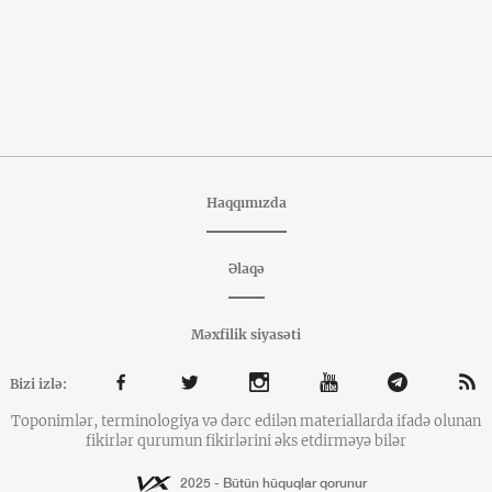
Haqqımızda
Əlaqə
Məxfilik siyasəti
Bizi izlə:
Toponimlər, terminologiya və dərc edilən materiallarda ifadə olunan
fikirlər qurumun fikirlərini əks etdirməyə bilər
2025 - Bütün hüquqlar qorunur