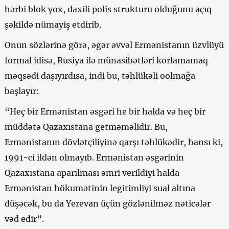
hərbi blok yox, daxili polis strukturu olduğunu açıq
şəkildə nümayiş etdirib.
Onun sözlərinə görə, əgər əvvəl Ermənistanın üzvlüyü
formal idisə, Rusiya ilə münasibətləri korlamamaq
məqsədi daşıyırdısa, indi bu, təhlükəli oolmağa
başlayır:
“Heç bir Ermənistan əsgəri he bir halda və heç bir
müddətə Qazaxıstana getməməlidir. Bu,
Ermənistanın dövlətçiliyinə qarşı təhlükədir, hansı ki,
1991-ci ildən olmayıb. Ermənistan əsgərinin
Qazaxıstana aparılması əmri verildiyi halda
Ermənistan hökumətinin legitimliyi sual altına
düşəcək, bu da Yerevan üçün gözlənilməz nəticələr
vəd edir”.