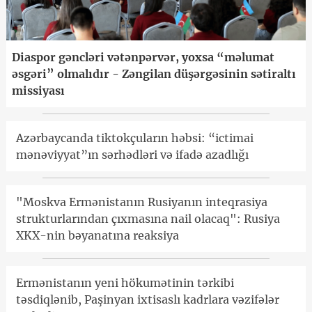
Diaspor gəncləri vətənpərvər, yoxsa “məlumat
əsgəri” olmalıdır - Zəngilan düşərgəsinin sətiraltı
missiyası
Azərbaycanda tiktokçuların həbsi: “ictimai
mənəviyyat”ın sərhədləri və ifadə azadlığı
"Moskva Ermənistanın Rusiyanın inteqrasiya
strukturlarından çıxmasına nail olacaq": Rusiya
XKX-nin bəyanatına reaksiya
Ermənistanın yeni hökumətinin tərkibi
təsdiqlənib, Paşinyan ixtisaslı kadrlara vəzifələr