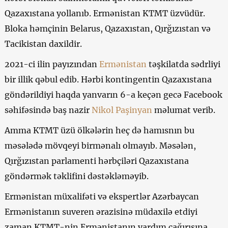
Qazaxıstana yollanıb. Ermənistan KTMT üzvüdür.
Bloka həmçinin Belarus, Qazaxıstan, Qırğızıstan və
Tacikistan daxildir.
2021-ci ilin payızından
Ermənistan
təşkilatda sədrliyi
bir illik qəbul edib. Hərbi kontingentin Qazaxıstana
göndərildiyi haqda yanvarın 6-a keçən gecə Facebook
səhifəsində baş nazir
Nikol Paşinyan
məlumat verib.
Amma KTMT üzü ölkələrin heç də hamısnın bu
məsələdə mövqeyi birmənalı olmayıb. Məsələn,
Qırğızıstan parlamenti hərbçiləri Qazaxıstana
göndərmək təklifini dəstəkləməyib.
Ermənistan müxalifəti və ekspertlər Azərbaycan
Ermənistanın suveren ərazisinə müdaxilə etdiyi
zaman KTMT-nin Ermənistanın yardım çağırışına