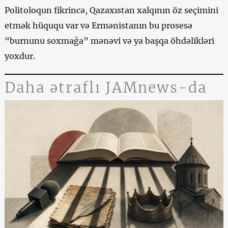
Politoloqun fikrincə, Qazaxıstan xalqının öz seçimini
etmək hüququ var və Ermənistanın bu prosesə
“burnunu soxmağa” mənəvi və ya başqa öhdəlikləri
yoxdur.
Daha ətraflı JAMnews-da