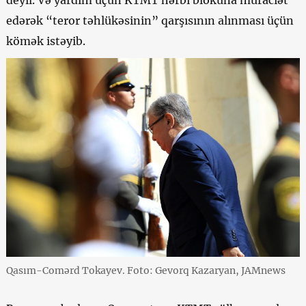
edərək “teror təhlükəsinin” qarşısının alınması üçün
kömək istəyib.
Qasım-Comərd Tokayev. Foto: Gevorq Kazaryan, JAMnews