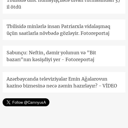
Tbilisidə dinc nümayişçilərə divan tutmasından 37
il ötdü
Tbilisidə minlərlə insan Patriarxla vidalaşmaq
üçün saatlarla növbədə gözləyir. Fotoreportaj
Sabunçu: Neftin, dəmir yolunun və "Bit
bazarı"nın kəsişdiyi yer - Fotoreportaj
Azərbaycanda televiziyalar Emin Ağalarovun
kazino biznesinə necə zəmin hazırlayır? - VİDEO