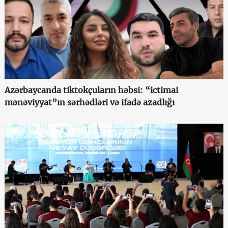
Azərbaycanda tiktokçuların həbsi: “ictimai
mənəviyyat”ın sərhədləri və ifadə azadlığı