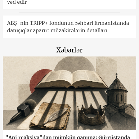
vəd edir
ABŞ-nin TRIPP+ fondunun rəhbəri Ermənistanda
danışıqlar aparır: müzakirələrin detalları
Xəbərlər
"Ani reaksiya"dan mümkün qanuna: Gürcüstanda