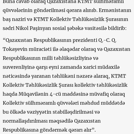
Buna cavab olaraq Qazaxıstana KTMT sülhməramlı
qüvvələrinin göndərilməsi qərara alınıb. Ermənistanın
baş naziri və KTMT Kollektiv Təhlükəsizlik Şurasının
sədri Nikol Paşinyan sosial şəbəkə vasitəsilə bildirib:
“Qazaxıstan Respublikasının prezidenti Q.-C. Q.
Tokayevin müraciəti ilə əlaqədar olaraq və Qazaxıstan
Respublikasının milli təhlükəsizliyinə və
suverenliyinə qarşı eyni zamanda xarici müdaxilə
nəticəsində yaranan təhlükəni nəzərə alaraq, KTMT
Kollektiv Təhlükəsizlik Şurası kollektiv təhlükəsizlik
haqda Müqavilənin 4-cü maddəsinə müvafiq olaraq
Kollektiv sülhməramlı qüvvələri məhdud müddətdə
bu ölkədə vəziyyətin stabilləşdirilməsi və
normallaşdırılması məqsədilə Qazaxıstan
Respublikasına göndərmək qərarı alır”.