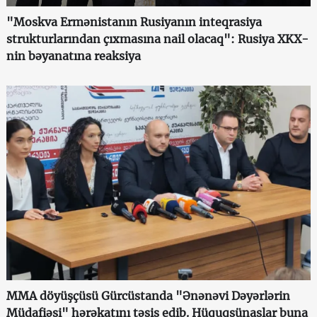
"Moskva Ermənistanın Rusiyanın inteqrasiya
strukturlarından çıxmasına nail olacaq": Rusiya XKX-
nin bəyanatına reaksiya
MMA döyüşçüsü Gürcüstanda "Ənənəvi Dəyərlərin
Müdafiəsi" hərəkatını təsis edib. Hüquqşünaslar buna