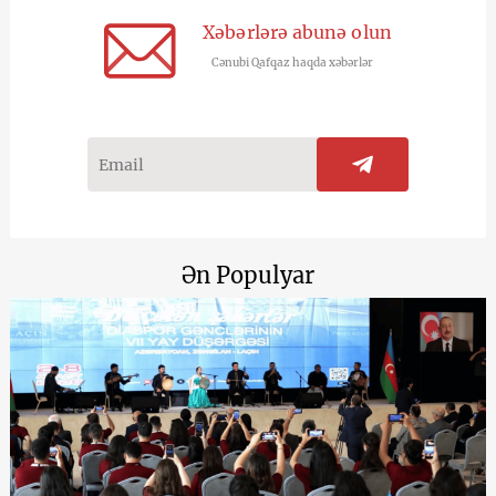
Xəbərlərə abunə olun
Cənubi Qafqaz haqda xəbərlər
Ən Populyar