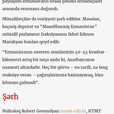
paylaşımı ermənistanlı sosial şəbəkə istifadəçiləri
arasında rezonans doğurub.
Müxalifətçilər də vəziyyəti şərh ediblər. Məsələn,
keçmiş deputat və “Maariflənmiş Ermənistan”
müxalif parlament fraksiyasının lideri Edmon
Marukyan bunları qeyd edib:
“Ermənistanın suveren ərazilərinin 40-45 kvadrat-
kilometri artıq bir neçə aydır ki, Azərbaycanın
nəzarəti altındadır. Heç bir qüvvə – nə təcili, nə ləng
reaksiya verən – çağırışlarımıza baxmayaraq, bizə
köməyə gəlmədi”.
Şərh
Politoloq Robert Gevondyan
hesab edir ki
, KTMT