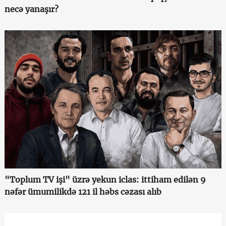
necə yanaşır?
"Toplum TV işi" üzrə yekun iclas: ittiham edilən 9
nəfər ümumilikdə 121 il həbs cəzası alıb