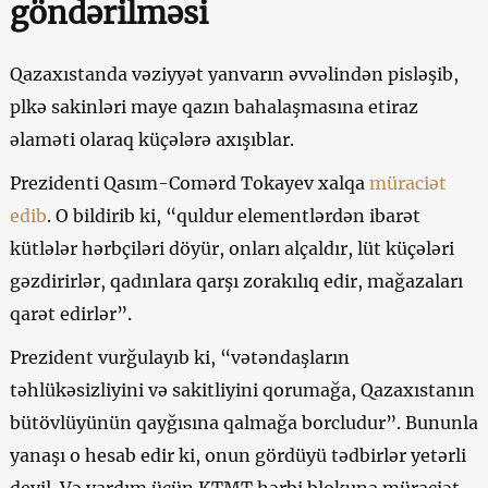
göndərilməsi
Qazaxıstanda vəziyyət yanvarın əvvəlindən pisləşib,
plkə sakinləri maye qazın bahalaşmasına etiraz
əlaməti olaraq küçələrə axışıblar.
Prezidenti Qasım-Comərd Tokayev xalqa
müraciət
edib
. O bildirib ki, “quldur elementlərdən ibarət
kütlələr hərbçiləri döyür, onları alçaldır, lüt küçələri
gəzdirirlər, qadınlara qarşı zorakılıq edir, mağazaları
qarət edirlər”.
Prezident vurğulayıb ki, “vətəndaşların
təhlükəsizliyini və sakitliyini qorumağa, Qazaxıstanın
bütövlüyünün qayğısına qalmağa borcludur”. Bununla
yanaşı o hesab edir ki, onun gördüyü tədbirlər yetərli
deyil. Və yardım üçün KTMT hərbi blokuna müraciət