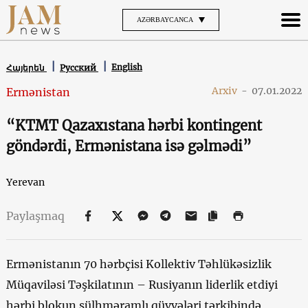
AZƏRBAYCANCA
English
Հայերեն
Русский
Arxiv
-
07.01.2022
Ermənistan
“KTMT Qazaxıstana hərbi kontingent
göndərdi, Ermənistana isə gəlmədi”
Yerevan
Paylaşmaq
Ermənistanın 70 hərbçisi Kollektiv Təhlükəsizlik
Müqaviləsi Təşkilatının – Rusiyanın liderlik etdiyi
hərbi blokun sülhməramlı qüvvələri tərkibində