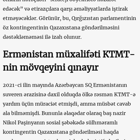
edəcək” və etirazçılara qarşı əməliyyatlarda iştirak
etməyəcəklər. Görünür, bu, Qırğızıstan parlamentinin
öz kontingentinin Qazaxıstana göndərilməsini
dəstəkləməməsi ilə izah olunur.
Ermənistan müxalifəti KTMT-
nin mövqeyini qınayır
2021-ci ilin mayında Azərbaycan SQ Ermənistanın
suveren ərazisinə daxil olduqda ölkə rəsmən KTMT-ə
yardım üçün müraciət etmişdi, amma müsbət cavab
ala bilməmişdi. Bununla əlaqədar olaraq baş nazir
Nikol Paşinyanın sosial şəbəkədə sülhməramlı
kontingentin Qazaxıstana göndərilməsi haqda